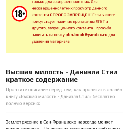
только для совершеннолетних. Для
несовершеннолетних просмотр данного
контента
СТРОГО ЗАПРЕЩЕН!
Если в книге
присутствует наличие пропаганды ЛГБТ и
другого, запрещенного контента - просьба
написать на почту
pbn.book@yandex.ru
для
удаления материала
Высшая милость - Даниэла Стил
краткое содержание
Прочтите описание перед тем, как прочитать онлайн
книгу «Высшая милость - Даниэла Стил» бесплатно
полную версию:
Землетрясение в Сан-Франциско навсегда меняет
жизни горожан… Но вслед за трагическим событием