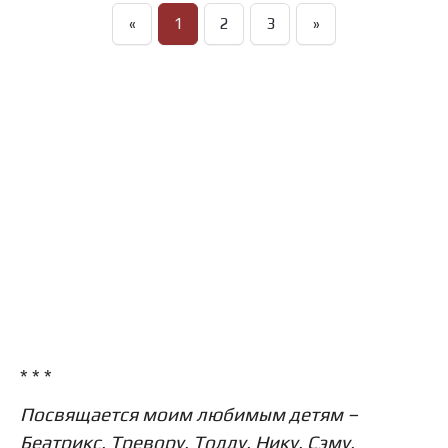
«
1
2
3
»
* * *
Посвящается моим любимым детям –
Беатрикс, Тревору, Тодду, Нику, Сэму,