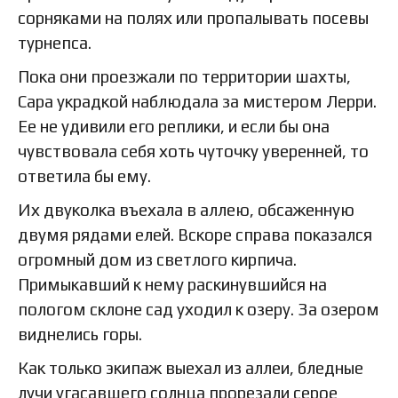
сорняками на полях или пропалывать посевы
турнепса.
Пока они проезжали по территории шахты,
Сара украдкой наблюдала за мистером Лерри.
Ее не удивили его реплики, и если бы она
чувствовала себя хоть чуточку уверенней, то
ответила бы ему.
Их двуколка въехала в аллею, обсаженную
двумя рядами елей. Вскоре справа показался
огромный дом из светлого кирпича.
Примыкавший к нему раскинувшийся на
пологом склоне сад уходил к озеру. За озером
виднелись горы.
Как только экипаж выехал из аллеи, бледные
лучи угасавшего солнца прорезали серое