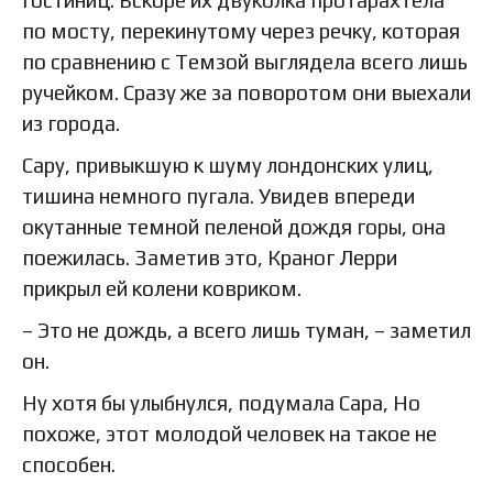
гостиниц. Вскоре их двуколка протарахтела
по мосту, перекинутому через речку, которая
по сравнению с Темзой выглядела всего лишь
ручейком. Сразу же за поворотом они выехали
из города.
Сару, привыкшую к шуму лондонских улиц,
тишина немного пугала. Увидев впереди
окутанные темной пеленой дождя горы, она
поежилась. Заметив это, Краног Лерри
прикрыл ей колени ковриком.
– Это не дождь, а всего лишь туман, – заметил
он.
Ну хотя бы улыбнулся, подумала Сара, Но
похоже, этот молодой человек на такое не
способен.