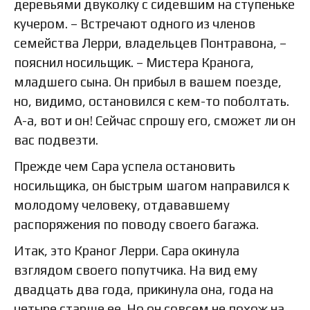
деревьями двуколку с сидевшим на ступеньке
кучером. – Встречают одного из членов
семейства Лерри, владельцев Понтравона, –
пояснил носильщик. – Мистера Кранога,
младшего сына. Он прибыл в вашем поезде,
но, видимо, остановился с кем-то поболтать.
А-а, вот и он! Сейчас спрошу его, сможет ли он
вас подвезти.
Прежде чем Сара успела остановить
носильщика, он быстрым шагом направился к
молодому человеку, отдававшему
распоряжения по поводу своего багажа.
Итак, это Краног Лерри. Сара окинула
взглядом своего попутчика. На вид ему
двадцать два года, прикинула она, года на
четыре старше ее. Но он совсем не похож на