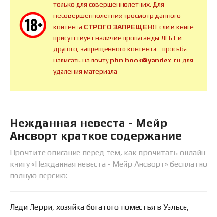
только для совершеннолетних. Для
несовершеннолетних просмотр данного
контента
СТРОГО ЗАПРЕЩЕН!
Если в книге
присутствует наличие пропаганды ЛГБТ и
другого, запрещенного контента - просьба
написать на почту
pbn.book@yandex.ru
для
удаления материала
Нежданная невеста - Мейр
Ансворт краткое содержание
Прочтите описание перед тем, как прочитать онлайн
книгу «Нежданная невеста - Мейр Ансворт» бесплатно
полную версию:
Леди Лерри, хозяйка богатого поместья в Уэльсе,