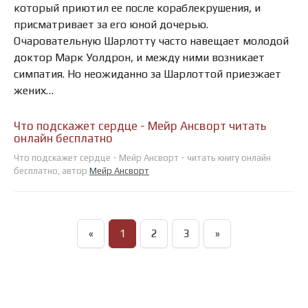
который приютил ее после кораблекрушения, и
присматривает за его юной дочерью.
Очаровательную Шарлотту часто навещает молодой
доктор Марк Уолдрон, и между ними возникает
симпатия. Но неожиданно за Шарлоттой приезжает
жених…
Что подскажет сердце - Мейр Ансворт читать
онлайн бесплатно
Что подскажет сердце - Мейр Ансворт - читать книгу онлайн
бесплатно, автор
Мейр Ансворт
«
1
2
3
»