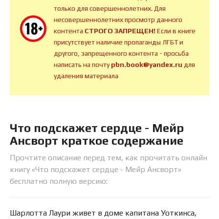
только для совершеннолетних. Для
несовершеннолетних просмотр данного
контента
СТРОГО ЗАПРЕЩЕН!
Если в книге
присутствует наличие пропаганды ЛГБТ и
другого, запрещенного контента - просьба
написать на почту
pbn.book@yandex.ru
для
удаления материала
Что подскажет сердце - Мейр
Ансворт краткое содержание
Прочтите описание перед тем, как прочитать онлайн
книгу «Что подскажет сердце - Мейр Ансворт»
бесплатно полную версию:
Шарлотта Лаури живет в доме капитана Уоткинса,