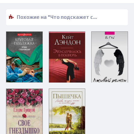
Похожие на "Что подскажет сердце - Мейр Ансворт" книги читать бесплатно полные версии