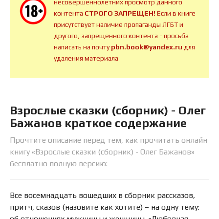
несовершеннолетних просмотр данного
контента
СТРОГО ЗАПРЕЩЕН!
Если в книге
присутствует наличие пропаганды ЛГБТ и
другого, запрещенного контента - просьба
написать на почту
pbn.book@yandex.ru
для
удаления материала
Взрослые сказки (сборник) - Олег
Бажанов краткое содержание
Прочтите описание перед тем, как прочитать онлайн
книгу «Взрослые сказки (сборник) - Олег Бажанов»
бесплатно полную версию:
Все восемнадцать вошедших в сборник рассказов,
притч, сказов (назовите как хотите) – на одну тему:
об отношениях мужчины и женщины. «Любовная