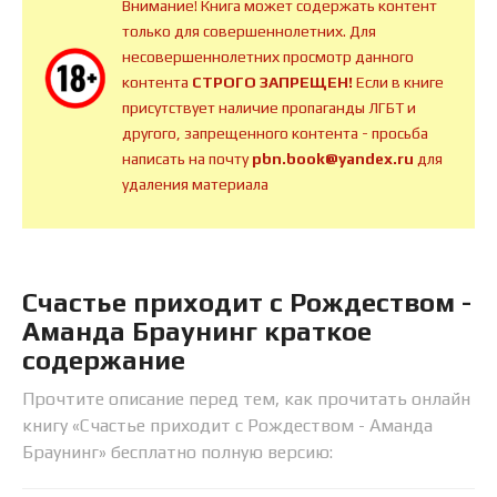
Внимание! Книга может содержать контент
только для совершеннолетних. Для
несовершеннолетних просмотр данного
контента
СТРОГО ЗАПРЕЩЕН!
Если в книге
присутствует наличие пропаганды ЛГБТ и
другого, запрещенного контента - просьба
написать на почту
pbn.book@yandex.ru
для
удаления материала
Счастье приходит с Рождеством -
Аманда Браунинг краткое
содержание
Прочтите описание перед тем, как прочитать онлайн
книгу «Счастье приходит с Рождеством - Аманда
Браунинг» бесплатно полную версию: