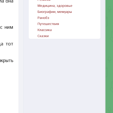
ла она
Медицина, здоровье
Биографии, мемуары
Ранобэ
Путешествия
 с ним
Классика
Сказки
да тот
икрыть