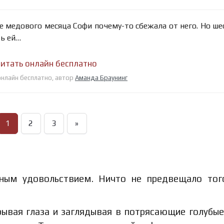
ле медового месяца Софи почему-то сбежала от него. Но ше
ть ей…
читать онлайн бесплатно
 онлайн бесплатно, автор
Аманда Браунинг
1
2
3
»
ным удовольствием. Ничто не предвещало тог
.
крывая глаза и заглядывая в потрясающие голубые