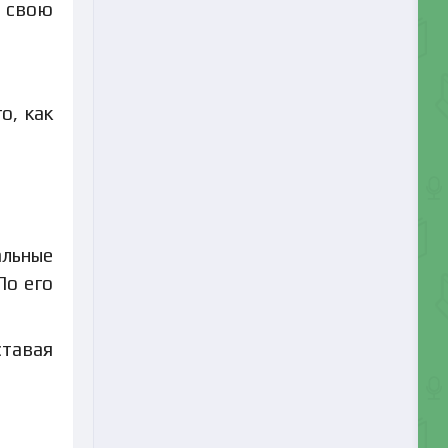
и свою
о, как
альные
По его
ставая