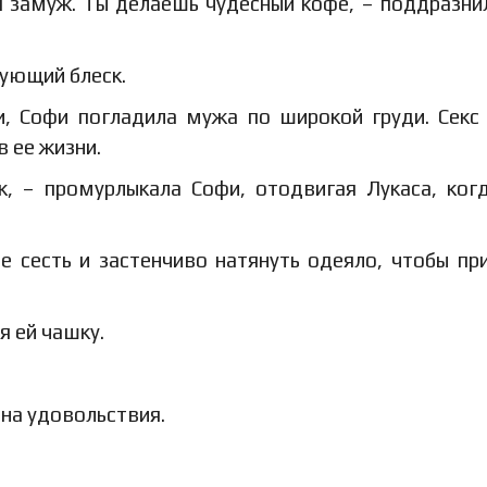
бя замуж. Ты делаешь чудесный кофе, – поддразни
рующий блеск.
, Софи погладила мужа по широкой груди. Секс
 ее жизни.
, – промурлыкала Софи, отодвигая Лукаса, ког
е сесть и застенчиво натянуть одеяло, чтобы пр
я ей чашку.
ина удовольствия.