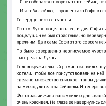
– Я не собирался говорить этого сейчас, н
– И я тебя люблю, – прошептала Софи в от
Ее сердце пело от счастья.
Потом Лукас поцеловал ее, и для Софи ни
поцелуй. Он не был страстным, но переверн
прежним. Да и сама Софи этого совсем не 
То было совершенно неописуемое чувство
смотрела на Лукаса.
Головокружительный роман окончился шум
хотели, чтобы все присутствовали на ней
сделано множество снимков, танцы длил
на месяц улетели на Сейшелы. И теперь вот
Фотографии живо напомнили о дне свадьбы.
очень красивая. На глаза ее навернулись сл