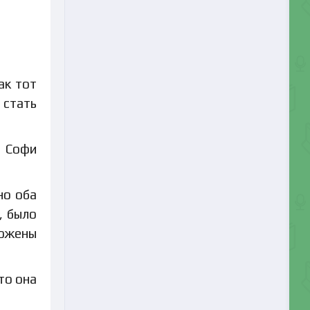
ак тот
 стать
а Софи
но оба
, было
дожены
то она