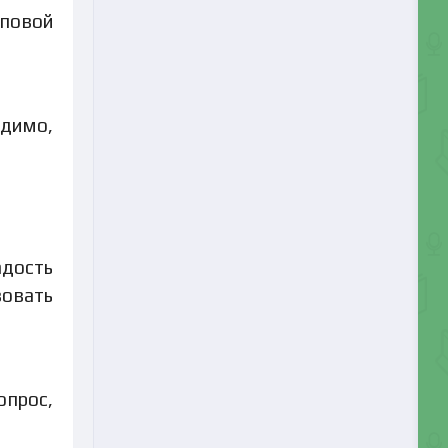
пповой
идимо,
адость
вовать
опрос,