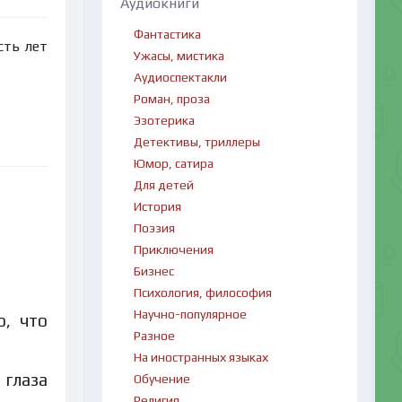
Аудиокниги
Фантастика
сть лет
Ужасы, мистика
Аудиоспектакли
Роман, проза
Эзотерика
Детективы, триллеры
Юмор, сатира
Для детей
История
Поэзия
Приключения
Бизнес
Психология, философия
Научно-популярное
о, что
Разное
На иностранных языках
 глаза
Обучение
Религия