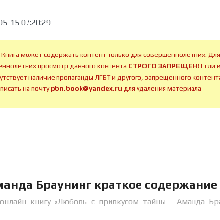
05-15 07:20:29
 Книга может содержать контент только для совершеннолетних. Для
ннолетних просмотр данного контента
СТРОГО ЗАПРЕЩЕН!
Если 
сутствует наличие пропаганды ЛГБТ и другого, запрещенного контента
аписать на почту
pbn.book@yandex.ru
для удаления материала
манда Браунинг краткое содержание
онлайн книгу «Любовь с привкусом тайны - Аманда Бр