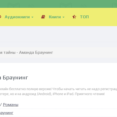
Аудиокниги
Книги
ТОП
м тайны - Аманда Браунинг
а Браунинг
нлайн бесплатно полную версию! Чтобы начать читать не надо регистрац
ре, но и на андроид (Android), iPhone и iPad. Приятного чтения!
/
Романы
аунинг