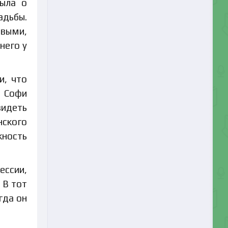
была о
адьбы.
ивыми,
него у
и, что
у Софи
видеть
нского
жность
ессии,
 В тот
гда он