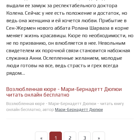
выдали ее замуж за респектабельного доктора
Колена. Сейчас у нее есть положение и достаток, но
ведь она женщина и ей хочется любви. Прибытие в
Сен-Жермен нового аббата Ролана Шарваза в корне
меняет жизнь красавицы. Кюре по необходимости, но
не по призванию, он влюбляется в нее. Невольным
свидетелем их порочной связи становится набожная
служанка Анни. Ослепленные желанием, молодые
люди готовы на все, ведь страсть и грех всегда
рядом…
Возлюбленная кюре - Мари-Бернадетт Дюпюи
читать онлайн бесплатно
Возлюбленная кюре - Мари-Бернадетт Дюпюи - читать книгу
онлайн бесплатно, автор
Мари-Бернадетт Дюпюи
«
1
2
3
»