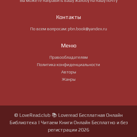
Вы можете направить вашу жалобу на нашу почту
Контакты
По всем вопросам:
pbn.book@yandex.ru
Меню
Правообладателям
Политика конфиденциальности
Авторы
Жанры
© LoveRead.club 📚 Loveread Бесплатная Онлайн
Библиотека | Читаем Книги Онлайн Бесплатно и без
регистрации 2026