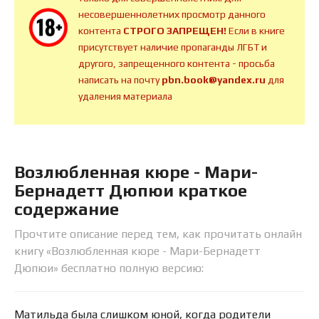
несовершеннолетних просмотр данного
контента
СТРОГО ЗАПРЕЩЕН!
Если в книге
присутствует наличие пропаганды ЛГБТ и
другого, запрещенного контента - просьба
написать на почту
pbn.book@yandex.ru
для
удаления материала
Возлюбленная кюре - Мари-
Бернадетт Дюпюи краткое
содержание
Прочтите описание перед тем, как прочитать онлайн
книгу «Возлюбленная кюре - Мари-Бернадетт
Дюпюи» бесплатно полную версию:
Матильда была слишком юной, когда родители