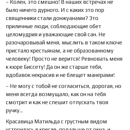
– Колен, это смешно! В наших встречах не
было ничего дурного. И с каких это пор
священники стали донжуанами? Это
приличные люди, соблюдающие обет
целомудрия и уважающие свой сан. Не
разочаровывай меня, мыслить в таком ключе
пристало крестьянам, а не образованному
человеку! Просто не верится! Ревновать меня
к кюре Биссету! Да он же старше тебя,
вдобавок некрасив и не блещет манерами!
– Не могу с тобой не согласиться, дорогая, но
меня всегда возмущало, как он на тебя
смотрит и как не спешит отпускать твоя
ручку…
Красавица Матильда с грустным видом
устроилась в кресле, подальше от окна, и