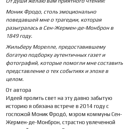
От души желаю вам приятного чтения!
Моник Фродо, столь эмоционально
поведавшей мне о трагедии, которая
разыгралась в Сен-Жермен-де-Монброн в
1849 году.
Жильберу Морелле, предоставившему
богатую подборку аутентичных газет и
фотографий, которые помогли мне составить
представление о тех событиях и эпохе в
целом.
От автора
Идеей пролить свет на эту давно забытую
историю я обязана встрече в 2014 году с
госпожой Моник Фродо́, мэром коммуны Сен-
Жермен-де-Монброн, страстно увлеченной