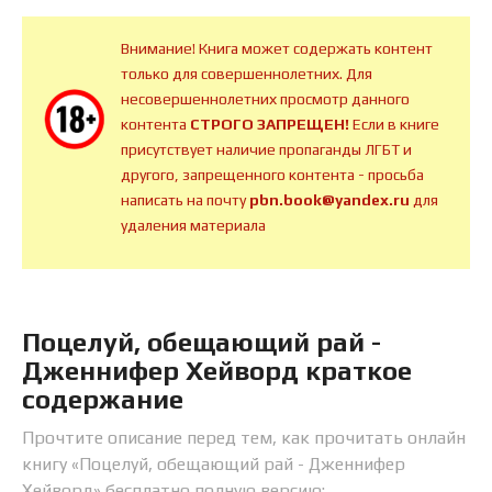
Внимание! Книга может содержать контент
только для совершеннолетних. Для
несовершеннолетних просмотр данного
контента
СТРОГО ЗАПРЕЩЕН!
Если в книге
присутствует наличие пропаганды ЛГБТ и
другого, запрещенного контента - просьба
написать на почту
pbn.book@yandex.ru
для
удаления материала
Поцелуй, обещающий рай -
Дженнифер Хейворд краткое
содержание
Прочтите описание перед тем, как прочитать онлайн
книгу «Поцелуй, обещающий рай - Дженнифер
Хейворд» бесплатно полную версию: