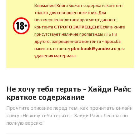
Внимание! Книга может содержать контент
только для совершеннолетних. Для
несовершеннолетних просмотр данного
контента
СТРОГО ЗАПРЕЩЕН!
Если в книге
присутствует наличие пропаганды ЛГБТ и
другого, запрещенного контента - просьба
написать на почту
pbn.book@yandex.ru
для
удаления материала
Не хочу тебя терять - Хайди Райс
краткое содержание
Прочтите описание перед тем, как прочитать онлайн
книгу «Не хочу тебя терять - Хайди Райс» бесплатно
полную версию: