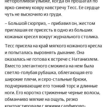
неторопливой улыбке, когда он прошагал по
ярко-синему ковру навстречу Тесс. Ее сердце
чуть не выскочило из груди.
– Большой сюрприз, – прибавил он, жестом
приглашая ее присесть в одно из больших
кожаных кресел вокруг журнального столика.
Тесс присела на край мягкого кожаного кресла
и попыталась выровнять дыхание. Она
оказалась не готова к встрече с Натаниэлем.
Вместо элегантного смокинга на нем была
светло-голубая рубашка, облегающая его
широкие плечи, и серо-стальные брюки,
подчеркивающие его тонкий торс и длинные
ноги. Его коротко стриженные черные волосы,
обманчиво мягкие на ощупь, резко
контрастировали с яркими сапфирово-