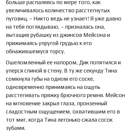
больше распаляясь по мере того, как
увеличивалось количество расстегнутых
пуговиц. – Никто ведь не узнает! Я уже давно
на тебя поглядываю, – призналась она,
вытащив рубашку из джинсов Мейсона и
прижимаясь упругой грудью к его
обнажившемуся торсу.
Ошеломленный ее напором, Дик попятился и
уперся спиной в стену. В ту же секунду Тина
сомкнула губы на одном его соске,
одновременно принимаясь на ощупь
расстегивать пряжку брючного ремня. Мейсон
на мгновение закрыл глаза, пронзенный
сладостным ощущением, охватившим его в
тот миг, когда Тина легонько сжала сосок
зубами.