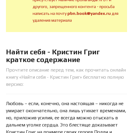
другого, запрещенного контента - просьба
написать на почту
pbn.book@yandex.ru
для
удаления материала
Найти себя - Кристин Григ
краткое содержание
Прочтите описание перед тем, как прочитать онлайн
книгу «Найти себя - Кристин Григ» бесплатно полную
версию:
Любовь – если, конечно, она настоящая – никогда не
умирает окончательно, она лишь утихает временами,
но, приложив усилия, ее всегда можно отыскать в
дальнем уголке сердца. Это блестяще доказывает
Кристин Григ на примере своих героев Полли и