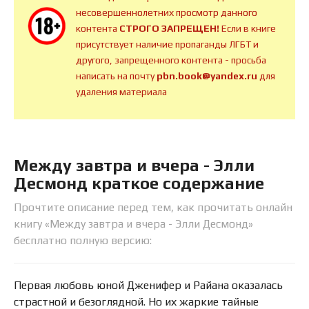
несовершеннолетних просмотр данного
контента
СТРОГО ЗАПРЕЩЕН!
Если в книге
присутствует наличие пропаганды ЛГБТ и
другого, запрещенного контента - просьба
написать на почту
pbn.book@yandex.ru
для
удаления материала
Между завтра и вчера - Элли
Десмонд краткое содержание
Прочтите описание перед тем, как прочитать онлайн
книгу «Между завтра и вчера - Элли Десмонд»
бесплатно полную версию:
Первая любовь юной Дженифер и Райана оказалась
страстной и безоглядной. Но их жаркие тайные