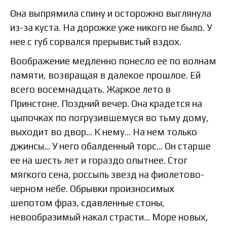
Она выпрямила спину и осторожно выглянула
из-за куста. На дорожке уже никого не было. У
нее с губ сорвался прерывистый вздох.
Воображение медленно понесло ее по волнам
памяти, возвращая в далекое прошлое. Ей
всего восемнадцать. Жаркое лето в
Принстоне. Поздний вечер. Она крадется на
цыпочках по погрузившемуся во тьму дому,
выходит во двор… К нему… На нем только
джинсы… У него обалденный торс… Он старше
ее на шесть лет и гораздо опытнее. Стог
мягкого сена, россыпь звезд на фиолетово-
черном небе. Обрывки произносимых
шепотом фраз, сдавленные стоны,
невообразимый накал страсти… Море новых,