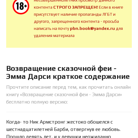
контента
СТРОГО ЗАПРЕЩЕН!
Если в книге
присутствует наличие пропаганды ЛГБТ и
другого, запрещенного контента - просьба
написать на почту
pbn.book@yandex.ru
для
удаления материала
Возвращение сказочной феи -
Эмма Дарси краткое содержание
Прочтите описание перед тем, как прочитать онлайн
книгу «Возвращение сказочной феи - Эмма Дарси»
бесплатно полную версию:
Когда- то Ник Армстронг жестоко обошелся с
шестнадцатилетней Барби, отвергнув ее любовь.
Прошло девять лет, и у девушки неожиданно