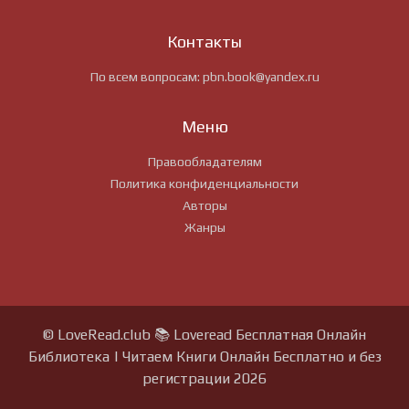
Контакты
По всем вопросам:
pbn.book@yandex.ru
Меню
Правообладателям
Политика конфиденциальности
Авторы
Жанры
© LoveRead.club 📚 Loveread Бесплатная Онлайн
Библиотека | Читаем Книги Онлайн Бесплатно и без
регистрации 2026