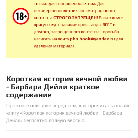
только для совершеннолетних. Для
несовершеннолетних просмотр данного
контента
СТРОГО ЗАПРЕЩЕН!
Если в книге
присутствует наличие пропаганды ЛГБТ и
другого, запрещенного контента - просьба
написать на почту
pbn.book@yandex.ru
для
удаления материала
Короткая история вечной любви
- Барбара Дейли краткое
содержание
Прочтите описание перед тем, как прочитать онлайн
книгу «Короткая история вечной любви - Барбара
Дейли» бесплатно полную версию: