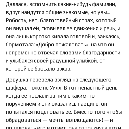
Далласа, вспомнить какие-нибудь фамилии,
вдруг найдутся общие знакомые, но увы…
Робость, нет, благоговейный страх, который
он внушал ей, сковывал ее движения и речь, и
она лишь коротко кивала головой и, заикаясь,
бормотала: «Добро пожаловать», на что он
непременно отвечал словами благодарности
и улыбался своей радушной улыбкой, от
которой ее бросало в жар.
Девушка перевела взгляд на следующего
шафера. Тоже не Уилл. В тот ненастный день,
когда ее послали за ним с каким-то
поручением и они оказались наедине, он
попытался поцеловать ее. Вместо того чтобы
обрадоваться — мечты воплощаются! — и
поцеловать его в ответ, она оттолкнула его и