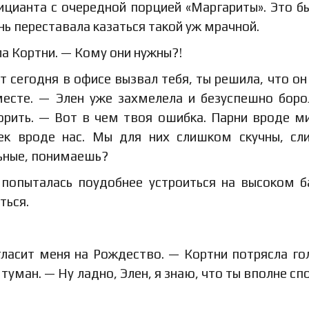
цианта с очередной порцией «Маргариты». Это б
нь переставала казаться такой уж мрачной.
 Кортни. — Кому они нужны?!
т сегодня в офисе вызвал тебя, ты решила, что он
месте. — Элен уже захмелела и безуспешно боро
орить. — Вот в чем твоя ошибка. Парни вроде м
ек вроде нас. Мы для них слишком скучны, с
ьные, понимаешь?
и попыталась поудобнее устроиться на высоком 
ться.
гласит меня на Рождество. — Кортни потрясла го
уман. — Ну ладно, Элен, я знаю, что ты вполне сп