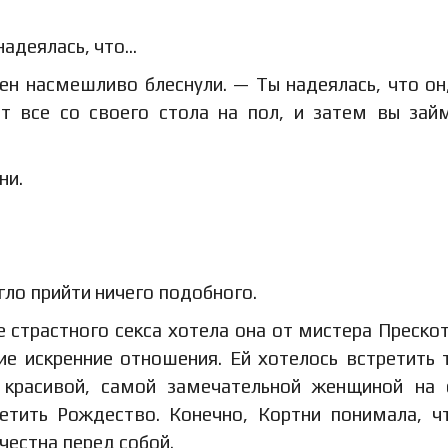
 надеялась, что…
н насмешливо блеснули. — Ты надеялась, что он
ет все со своего стола на пол, и затем вы зай
ни.
гло прийти ничего подобного.
е страстного секса хотела она от мистера Прескот
е искренние отношения. Ей хотелось встретить 
 красивой, самой замечательной женщиной на 
етить Рождество. Конечно, Кортни понимала, ч
 честна перед собой.