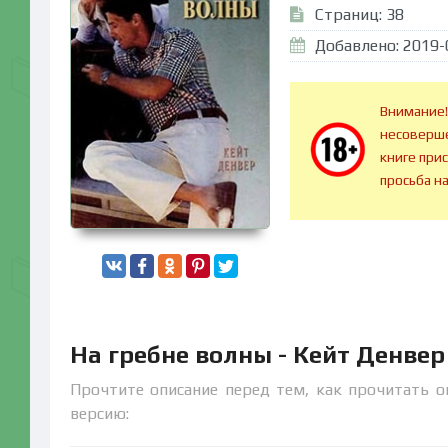
Страниц: 38
Добавлено: 2019-
Внимание!
несоверше
книге при
просьба н
На гребне волны - Кейт Денве
Прочтите описание перед тем, как прочитать о
версию: