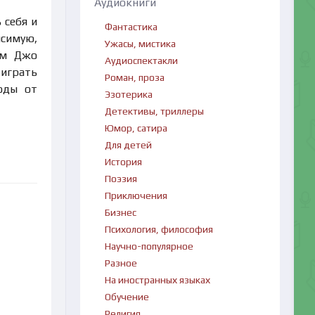
Аудиокниги
 себя и
Фантастика
исимую,
Ужасы, мистика
ом Джо
Аудиоспектакли
 играть
Роман, проза
оды от
Эзотерика
Детективы, триллеры
Юмор, сатира
Для детей
История
Поэзия
Приключения
Бизнес
Психология, философия
Научно-популярное
Разное
На иностранных языках
Обучение
Религия