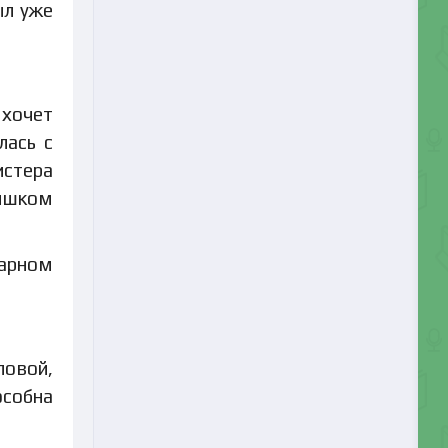
ыл уже
 хочет
лась с
истера
лишком
барном
ловой,
особна