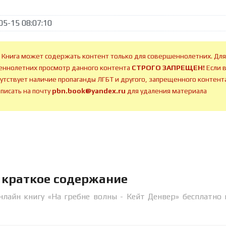
05-15 08:07:10
 Книга может содержать контент только для совершеннолетних. Для
ннолетних просмотр данного контента
СТРОГО ЗАПРЕЩЕН!
Если 
сутствует наличие пропаганды ЛГБТ и другого, запрещенного контента
аписать на почту
pbn.book@yandex.ru
для удаления материала
р краткое содержание
нлайн книгу «На гребне волны - Кейт Денвер» бесплатно