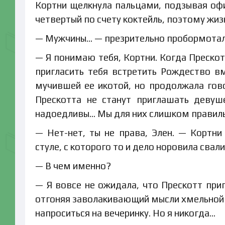
Кортни щелкнула пальцами, подзывая офи
четвертый по счету коктейль, поэтому жиз
— Мужчины… — презрительно пробормотала
— Я понимаю тебя, Кортни. Когда Прескот
пригласить тебя встретить Рождество в
мучившей ее икотой, но продолжала гов
Прескотта не станут приглашать девуш
надоедливы… Мы для них слишком правил
— Нет-нет, ты не права, Элен. — Кортн
стуле, с которого то и дело норовила свали
— В чем именно?
— Я вовсе не ожидала, что Прескотт при
отгоняя заволакивающий мысли хмельной т
напроситься на вечеринку. Но я никогда…