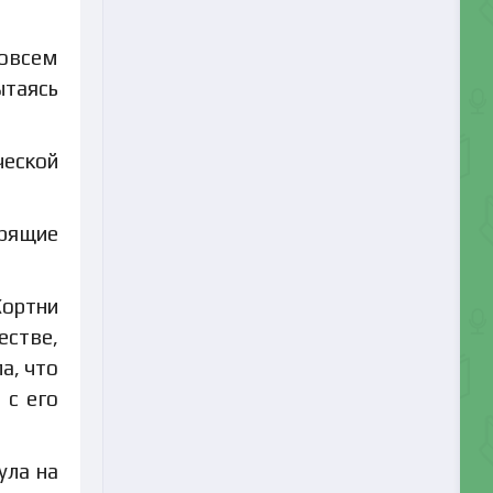
совсем
ытаясь
ческой
орящие
Кортни
естве,
а, что
 с его
ула на