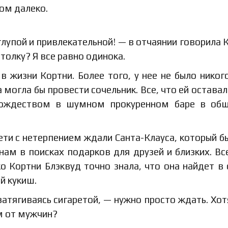
ком далеко.
глупой и привлекательной! — в отчаянии говорила 
толку? Я все равно одинока.
 жизни Кортни. Более того, у нее не было никог
 могла бы провести сочельник. Все, что ей оставал
Рождеством в шумном прокуренном баре в общ
ети с нетерпением ждали Санта-Клауса, который б
инам в поисках подарков для друзей и близких. Вс
 Кортни Блэквуд точно знала, что она найдет в
й кукиш.
затягиваясь сигаретой, — нужно просто ждать. Хот
м от мужчин?