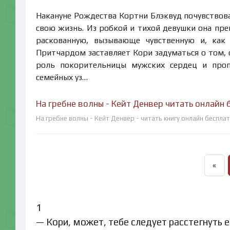
Накануне Рождества Кортни Блэквуд почувствова
свою жизнь. Из робкой и тихой девушки она пр
раскованную, вызывающе чувственную и, как 
Притчардом заставляет Кори задуматься о том, 
роль покорительницы мужских сердец и проп
семейных уз…
На гребне волны - Кейт Денвер читать онлайн 
На гребне волны - Кейт Денвер - читать книгу онлайн беспла
«
1
— Кори, может, тебе следует расстегнуть