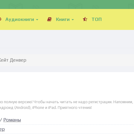
Аудиокниги
Книги
ТОП
Кейт Денвер
но полную версию! Чтобы начать читать не надо регистрации. Напомним,
дроид (Android), iPhone и iPad. Приятного чтения!
/
Романы
ер