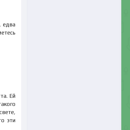
, едва
метесь
та. Ей
такого
свете,
то эти