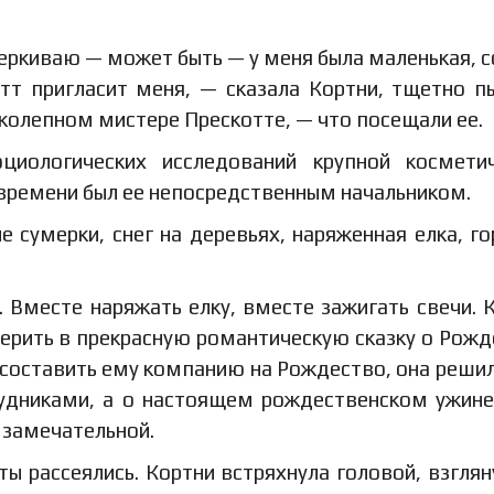
еркиваю — может быть — у меня была маленькая, 
тт пригласит меня, — сказала Кортни, тщетно п
иколепном мистере Прескотте, — что посещали ее.
циологических исследований крупной космети
 времени был ее непосредственным начальником.
 сумерки, снег на деревьях, наряженная елка, г
Вместе наряжать елку, вместе зажигать свечи. 
ерить в прекрасную романтическую сказку о Рожд
л составить ему компанию на Рождество, она решил
рудниками, а о настоящем рождественском ужине
 замечательной.
ты рассеялись. Кортни встряхнула головой, взглян