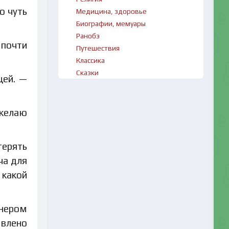
о чуть
Медицина, здоровье
Биографии, мемуары
Ранобэ
 почти
Путешествия
Классика
Сказки
щей. —
 желаю
терять
ча для
 какой
тнером
авлено