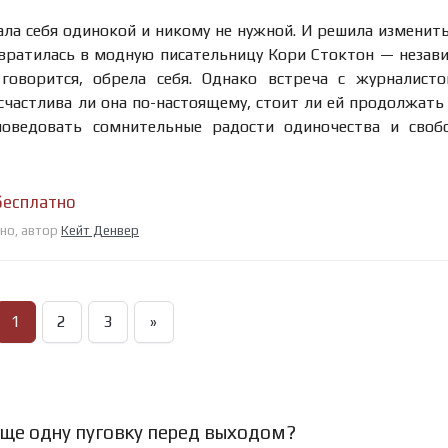
ла себя одинокой и никому не нужной. И решила изменить
евратилась в модную писательницу Кори Стоктон — незав
говорится, обрела себя. Однако встреча с журналист
счастлива ли она по-настоящему, стоит ли ей продолжать
оведовать сомнительные радости одиночества и своб
бесплатно
тно, автор
Кейт Денвер
1
2
3
»
 еще одну пуговку перед выходом?