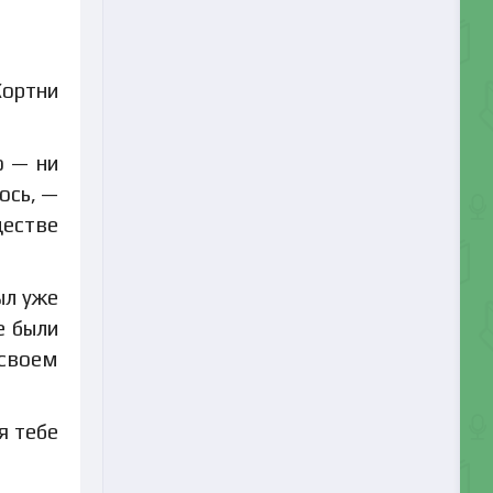
Кортни
о — ни
ось, —
естве
ыл уже
е были
 своем
я тебе