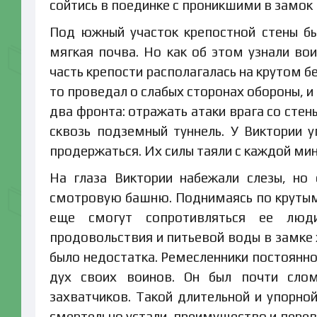
сойтись в поединке с проникшими в замок
Под южный участок крепостной стены бы
мягкая почва. Но как об этом узнали во
часть крепости располагалась на крутом бе
то проведал о слабых сторонах обороны, 
два фронта: отражать атаки врага со стен
сквозь подземный туннель. У Виктории 
продержаться. Их силы таяли с каждой мин
На глаза Виктории набежали слезы, но
смотровую башню. Поднимаясь по крутым
еще смогут сопротивляться ее люди
продовольствия и питьевой воды в замке 
было недостатка. Ремесленники постоянно
дух своих воинов. Он был почти слом
захватчиков. Такой длительной и упорно
смертельно устали, преимущество и перев