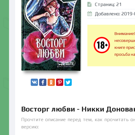
Страниц: 21
Добавлено: 2019-
Внимание!
несоверше
книге при
просьба н
Восторг любви - Никки Донова
Прочтите описание перед тем, как прочитать о
версию: