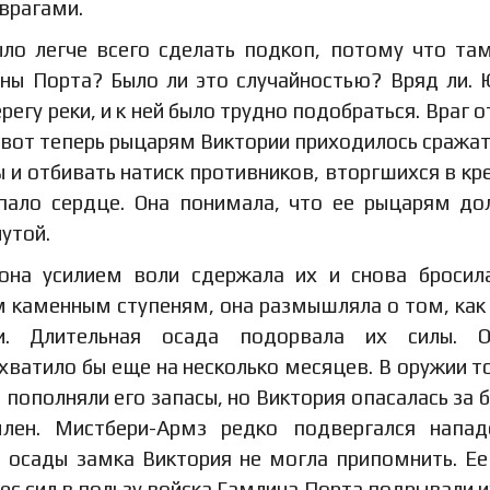
 врагами.
ло легче всего сделать подкоп, потому что та
ины Порта? Было ли это случайностью? Вряд ли.
регу реки, и к ней было трудно подобраться. Враг о
и вот теперь рыцарям Виктории приходилось сражат
ы и отбивать натиск противников, вторгшихся в кр
упало сердце. Она понимала, что ее рыцарям до
утой.
 она усилием воли сдержала их и снова бросил
 каменным ступеням, она размышляла о том, как
. Длительная осада подорвала их силы. О
хватило бы еще на несколько месяцев. В оружии т
 пополняли его запасы, но Виктория опасалась за 
лен. Мистбери-Армз редко подвергался напад
й осады замка Виктория не могла припомнить. Е
ес сил в пользу войска Гамлина Порта подрывали и