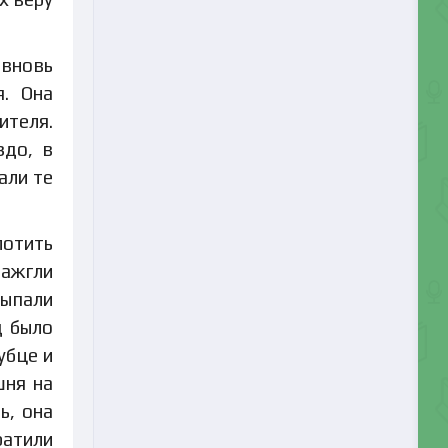
 вновь
я. Она
ителя.
здо, в
али те
лотить
зажгли
сыпали
д было
убце и
шня на
ь, она
ратили