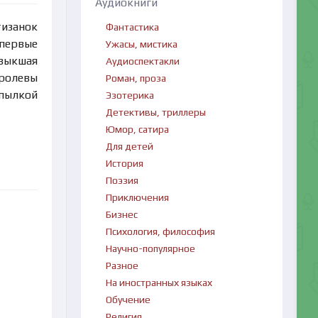
Аудиокниги
тизанок
Фантастика
впервые
Ужасы, мистика
ивыкшая
Аудиоспектакли
оролевы
Роман, проза
 пылкой
Эзотерика
Детективы, триллеры
Юмор, сатира
Для детей
История
Поэзия
Приключения
Бизнес
Психология, философия
Научно-популярное
Разное
На иностранных языках
Обучение
Религия