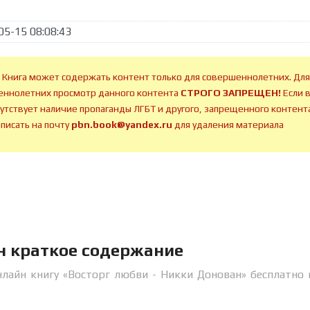
05-15 08:08:43
 Книга может содержать контент только для совершеннолетних. Для
ннолетних просмотр данного контента
СТРОГО ЗАПРЕЩЕН!
Если 
сутствует наличие пропаганды ЛГБТ и другого, запрещенного контента
аписать на почту
pbn.book@yandex.ru
для удаления материала
н краткое содержание
нлайн книгу «Восторг любви - Никки Донован» бесплатно