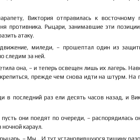
арапету, Виктория отправилась к восточному 
шня противника. Рыцари, занимавшие эти позиции
азить атаку.
 движение, миледи, – прошептал один из защит
о следим за ней.
етила она, – и теперь освещен лишь их лагерь. Нав
крепиться, прежде чем снова идти на штурм. На 
ди в последний раз ели десять часов назад, и Ви
 пусть они поедят по очереди, – распорядилась он
 ночной караул.
 рыцарь. – Мы… И тут установившуюся тишину раз