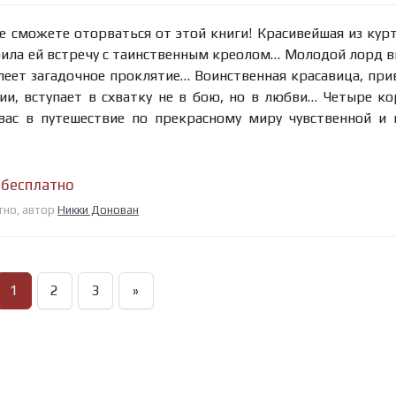
 сможете оторваться от этой книги! Красивейшая из кур
рила ей встречу с таинственным креолом… Молодой лорд 
леет загадочное проклятие… Воинственная красавица, пр
и, вступает в схватку не в бою, но в любви… Четыре к
ас в путешествие по прекрасному миру чувственной и
 бесплатно
тно, автор
Никки Донован
1
2
3
»