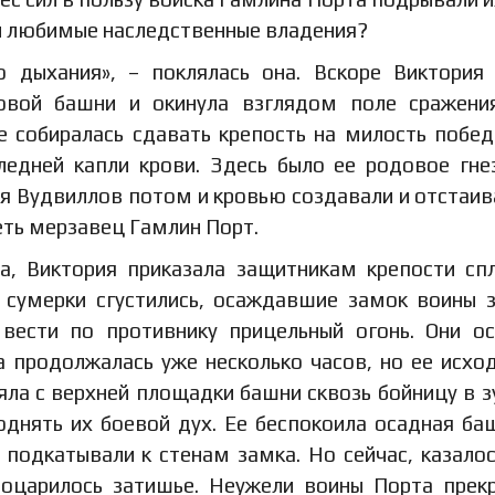
ои любимые наследственные владения?
 дыхания», – поклялась она. Вскоре Виктория
овой башни и окинула взглядом поле сражени
 собиралась сдавать крепость на милость побед
ледней капли крови. Здесь было ее родовое гне
я Вудвиллов потом и кровью создавали и отстаив
еть мерзавец Гамлин Порт.
а, Виктория приказала защитникам крепости сп
 сумерки сгустились, осаждавшие замок воины 
 вести по противнику прицельный огонь. Они о
 продолжалась уже несколько часов, но ее исхо
яла с верхней площадки башни сквозь бойницу в з
однять их боевой дух. Ее беспокоила осадная ба
подкатывали к стенам замка. Но сейчас, казалос
воцарилось затишье. Неужели воины Порта прек