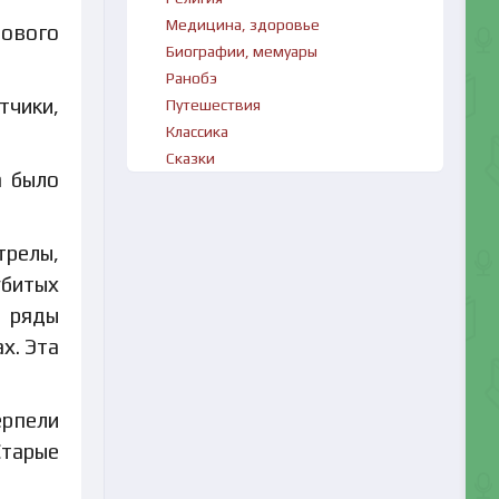
Медицина, здоровье
тового
Биографии, мемуары
Ранобэ
тчики,
Путешествия
Классика
Сказки
а было
релы,
убитых
ь ряды
х. Эта
ерпели
Старые