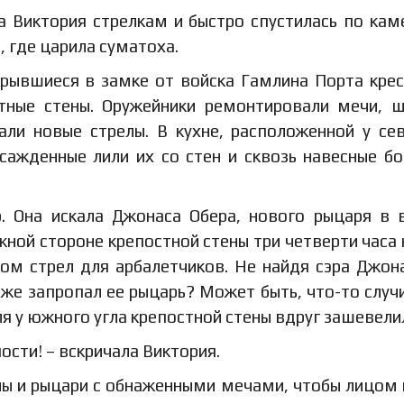
ла Виктория стрелкам и быстро спустилась по ка
 где царила суматоха.
крывшиеся в замке от войска Гамлина Порта крес
тные стены. Оружейники ремонтировали мечи, 
али новые стрелы. В кухне, расположенной у се
Осажденные лили их со стен и сквозь навесные б
. Она искала Джонаса Обера, нового рыцаря в 
ной стороне крепостной стены три четверти часа 
сом стрел для арбалетчиков. Не найдя сэра Джон
 же запропал ее рыцарь? Может быть, что-то случ
ля у южного угла крепостной стены вдруг зашевели
ости! – вскричала Виктория.
алы и рыцари с обнаженными мечами, чтобы лицом 