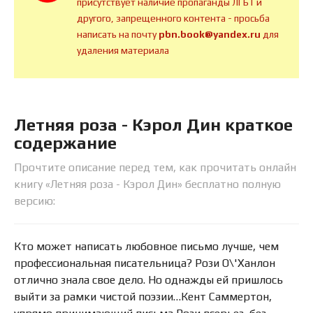
присутствует наличие пропаганды ЛГБТ и
другого, запрещенного контента - просьба
написать на почту
pbn.book@yandex.ru
для
удаления материала
Летняя роза - Кэрол Дин краткое
содержание
Прочтите описание перед тем, как прочитать онлайн
книгу «Летняя роза - Кэрол Дин» бесплатно полную
версию:
Кто может написать любовное письмо лучше, чем
профессиональная писательница? Рози О\'Ханлон
отлично знала свое дело. Но однажды ей пришлось
выйти за рамки чистой поэзии…Кент Саммертон,