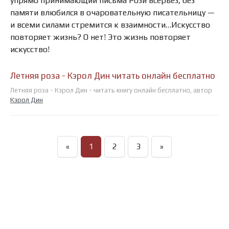
упрямо принимающий письма Рози всерьез, без
памяти влюбился в очаровательную писательницу —
и всеми силами стремится к взаимности…Искусство
повторяет жизнь? О нет! Это жизнь повторяет
искусство!
Летняя роза - Кэрол Дин читать онлайн бесплатно
Летняя роза - Кэрол Дин - читать книгу онлайн бесплатно, автор
Кэрол Дин
«
1
2
3
»