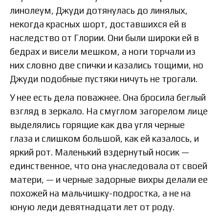
линолеум, Джуди дотянулась до линялых,
некогда красных шорт, доставшихся ей в
наследство от Глории. Они были широки ей в
бедрах и висели мешком, а ноги торчали из
них словно две спички и казались тощими, но
Джуди подобные пустяки ничуть не трогали.
У нее есть дела поважнее. Она бросила беглый
взгляд в зеркало. На смуглом загорелом лице
выделялись горящие как два угля черные
глаза и слишком большой, как ей казалось, и
яркий рот. Маленький вздернутый носик —
единственное, что она унаследовала от своей
матери, — и черные задорные вихры делали ее
похожей на мальчишку-подростка, а не на
юную леди девятнадцати лет от роду.