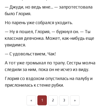
— Джуди, но ведь мне… — запротестовала
было Глория.
Но парень уже собрался уходить.
— Ну я пошел, Глория, — буркнул он. — Ты
классная девчонка. Может, как-нибудь еще
увидимся.
— С удовольствием, Чак!
А тот уже громыхал по трапу. Сестры молча
следили за ним, пока он не исчез из виду.
Глория со вздохом опустилась на палубу и
прислонилась к стенке рубки.
«
1
2
3
»