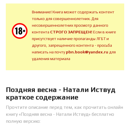
Внимание! Книга может содержать контент
только для совершеннолетних. Для
несовершеннолетних просмотр данного
контента
СТРОГО ЗАПРЕЩЕН!
Если в книге
присутствует наличие пропаганды ЛГБТ и
другого, запрещенного контента - просьба
написать на почту
pbn.book@yandex.ru
для
удаления материала
Поздняя весна - Натали Иствуд
краткое содержание
Прочтите описание перед тем, как прочитать онлайн
книгу «Поздняя весна - Натали Иствуд» бесплатно
полную версию: