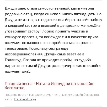
Джуди рано стала самостоятельной: мать умерла
родами, а отец, когда ей исполнилось пятнадцать. Но
Джуди не из тех, кто сдается: она берет на себя заботу
о младшей сестре и впавшей в депрессию мачехе.Она
уговаривает сестру Глорию принять участие в
конкурсе красоты, та побеждает и в качестве приза
получает возможность попробоваться на роль в
телесериале. Поскольку сестра еще
несовершеннолетняя, Джуди сама везет ее в
Голливуд. Глория не проходит пробы, но судьба
дарит шанс самой Джуди: роль дочери лихого ковбоя
получает она!..
Поздняя весна - Натали Иствуд читать онлайн
бесплатно
Поздняя весна - Натали Иствуд - читать книгу онлайн бесплатно,
автор
Натали Иствуд