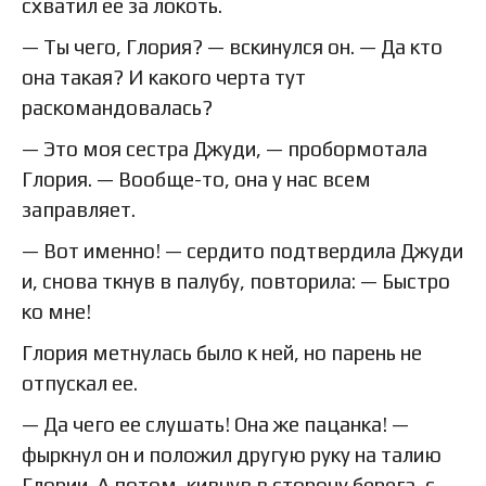
схватил ее за локоть.
— Ты чего, Глория? — вскинулся он. — Да кто
она такая? И какого черта тут
раскомандовалась?
— Это моя сестра Джуди, — пробормотала
Глория. — Вообще-то, она у нас всем
заправляет.
— Вот именно! — сердито подтвердила Джуди
и, снова ткнув в палубу, повторила: — Быстро
ко мне!
Глория метнулась было к ней, но парень не
отпускал ее.
— Да чего ее слушать! Она же пацанка! —
фыркнул он и положил другую руку на талию
Глории. А потом, кивнув в сторону берега, с