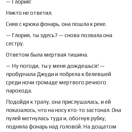
— Глория!
Никто не ответил.
Сняв с крюка фонарь, она пошла к реке.
— Глория, ты здесь? — снова позвала она
сестру.
Ответом была мертвая тишина.
— Ну погоди, ты у меня дождешься! —
пробурчала Джуди и побрела к белевшей
среди ночи громаде мертвого речного
парохода.
Подойдя к трапу, она прислушалась, и ей
показалось, что на носу кто-то застонал. Она
пулей метнулась туда и, обогнув рубку,
подняла фонарь над головой. На дощатом