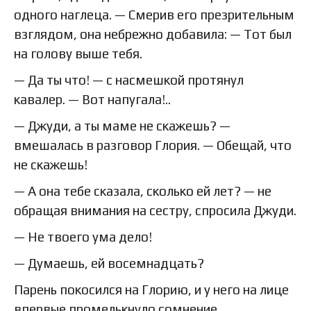
одного наглеца. — Смерив его презрительным
взглядом, она небрежно добавила: — Тот был
на голову выше тебя.
— Да ты что! — с насмешкой протянул
кавалер. — Вот напугала!..
— Джуди, а ты маме не скажешь? —
вмешалась в разговор Глория. — Обещай, что
не скажешь!
— А она тебе сказала, сколько ей лет? — не
обращая внимания на сестру, спросила Джуди.
— Не твоего ума дело!
— Думаешь, ей восемнадцать?
Парень покосился на Глорию, и у него на лице
впервые промелькнуло сомнение.