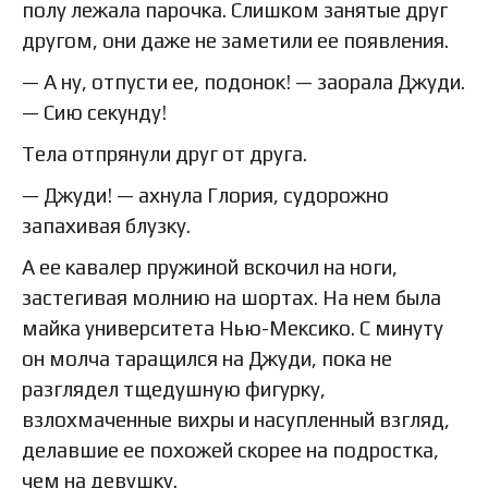
полу лежала парочка. Слишком занятые друг
другом, они даже не заметили ее появления.
— А ну, отпусти ее, подонок! — заорала Джуди.
— Сию секунду!
Тела отпрянули друг от друга.
— Джуди! — ахнула Глория, судорожно
запахивая блузку.
А ее кавалер пружиной вскочил на ноги,
застегивая молнию на шортах. На нем была
майка университета Нью-Мексико. С минуту
он молча таращился на Джуди, пока не
разглядел тщедушную фигурку,
взлохмаченные вихры и насупленный взгляд,
делавшие ее похожей скорее на подростка,
чем на девушку.