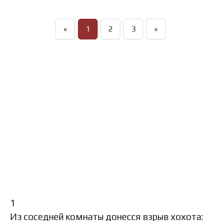
«
1
2
3
»
1
Из соседней комнаты донесся взрыв хохота: