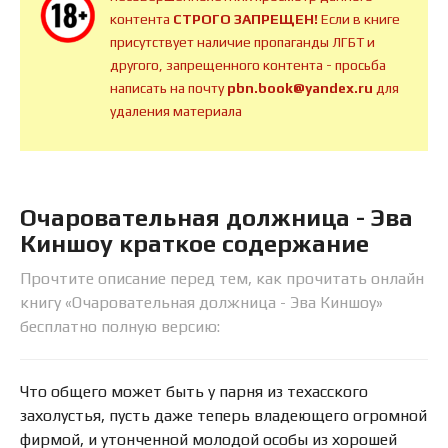
контента
СТРОГО ЗАПРЕЩЕН!
Если в книге
присутствует наличие пропаганды ЛГБТ и
другого, запрещенного контента - просьба
написать на почту
pbn.book@yandex.ru
для
удаления материала
Очаровательная должница - Эва
Киншоу краткое содержание
Прочтите описание перед тем, как прочитать онлайн
книгу «Очаровательная должница - Эва Киншоу»
бесплатно полную версию:
Что общего может быть у парня из техасского
захолустья, пусть даже теперь владеющего огромной
фирмой, и утонченной молодой особы из хорошей