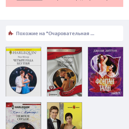
Похожие на "Очаровательная должница - Эва Киншоу" книги читать бесплатно полные версии