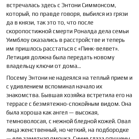
встречалась здесь с Энтони Симмонсом,
который, по правде говоря, выбился из грязи
да в князи, так это то, что после
скоропостижной смерти Роналда дела семьи
Уимблоу оказались в расстройстве и теперь
им пришлось расстаться с «Пинк-велвет».
Летиция должна была передать новому
владельцу ключи от дома…
Посему Энтони не надеялся на теплый прием и
с удивлением вспоминал начало их
знакомства. Бывшая хозяйка встретила его на
террасе с безмятежно-спокойным видом. Она
была хороша как ангел — высокая,
темноволосая, с нежной бледной кожей. Овал
лица женственный, но четкий, на подбородке
— еле заметная ямочка. Синие глаза опушены