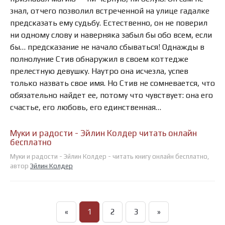
знал, отчего позволил встреченной на улице гадалке
предсказать ему судьбу. Естественно, он не поверил
ни одному слову и наверняка забыл бы обо всем, если
бы… предсказание не начало сбываться! Однажды в
полнолуние Стив обнаружил в своем коттедже
прелестную девушку. Наутро она исчезла, успев
только назвать свое имя. Но Стив не сомневается, что
обязательно найдет ее, потому что чувствует: она его
счастье, его любовь, его единственная…
Муки и радости - Эйлин Колдер читать онлайн
бесплатно
Муки и радости - Эйлин Колдер - читать книгу онлайн бесплатно,
автор
Эйлин Колдер
«
1
2
3
»