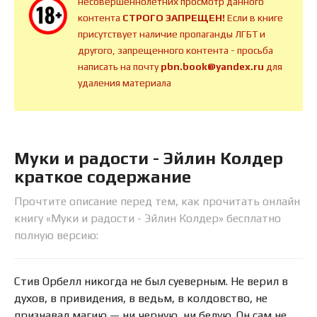
несовершеннолетних просмотр данного
контента
СТРОГО ЗАПРЕЩЕН!
Если в книге
присутствует наличие пропаганды ЛГБТ и
другого, запрещенного контента - просьба
написать на почту
pbn.book@yandex.ru
для
удаления материала
Муки и радости - Эйлин Колдер
краткое содержание
Прочтите описание перед тем, как прочитать онлайн
книгу «Муки и радости - Эйлин Колдер» бесплатно
полную версию:
Стив Орбелл никогда не был суеверным. Не верил в
духов, в привидения, в ведьм, в колдовство, не
признавал магию — ни черную, ни белую. Он сам не