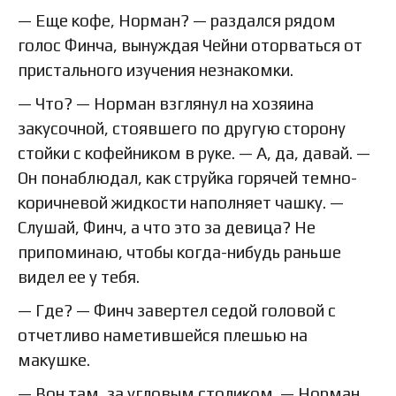
— Еще кофе, Норман? — раздался рядом
голос Финча, вынуждая Чейни оторваться от
пристального изучения незнакомки.
— Что? — Норман взглянул на хозяина
закусочной, стоявшего по другую сторону
стойки с кофейником в руке. — А, да, давай. —
Он понаблюдал, как струйка горячей темно-
коричневой жидкости наполняет чашку. —
Слушай, Финч, а что это за девица? Не
припоминаю, чтобы когда-нибудь раньше
видел ее у тебя.
— Где? — Финч завертел седой головой с
отчетливо наметившейся плешью на
макушке.
— Вон там, за угловым столиком. — Норман