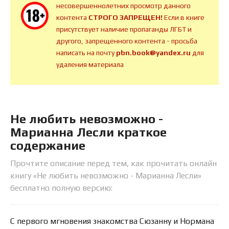
несовершеннолетних просмотр данного
контента
СТРОГО ЗАПРЕЩЕН!
Если в книге
присутствует наличие пропаганды ЛГБТ и
другого, запрещенного контента - просьба
написать на почту
pbn.book@yandex.ru
для
удаления материала
Не любить невозможно -
Марианна Лесли краткое
содержание
Прочтите описание перед тем, как прочитать онлайн
книгу «Не любить невозможно - Марианна Лесли»
бесплатно полную версию:
С первого мгновения знакомства Сюзанну и Нормана