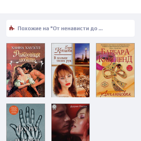
Похожие на "От ненависти до любви - Рэчел Линдсей" книги читать бесплатно полные версии