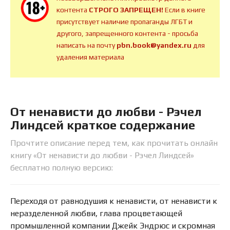
контента
СТРОГО ЗАПРЕЩЕН!
Если в книге
присутствует наличие пропаганды ЛГБТ и
другого, запрещенного контента - просьба
написать на почту
pbn.book@yandex.ru
для
удаления материала
От ненависти до любви - Рэчел
Линдсей краткое содержание
Прочтите описание перед тем, как прочитать онлайн
книгу «От ненависти до любви - Рэчел Линдсей»
бесплатно полную версию:
Переходя от равнодушия к ненависти, от ненависти к
неразделенной любви, глава процветающей
промышленной компании Джейк Эндрюс и скромная