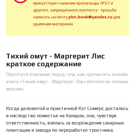
присутствует наличие пропаганды ЛГБТ и
другого, запрещенного контента - просьба
написать на почту
pbn.book@yandex.ru
для
удаления материала
Тихий омут - Маргерит Лис
краткое содержание
Прочтите описание перед тем, как прочитать онлайн
книгу «Тихий омут - Маргерит Лис» бесплатно полную
версию:
Когда деловитой и практичной Кэт Сомерс досталось
в наследство поместье на Канарах, она, чувствуя
ответственность, взялась за возрождение сахарных
плантации и завода по переработке тростника.