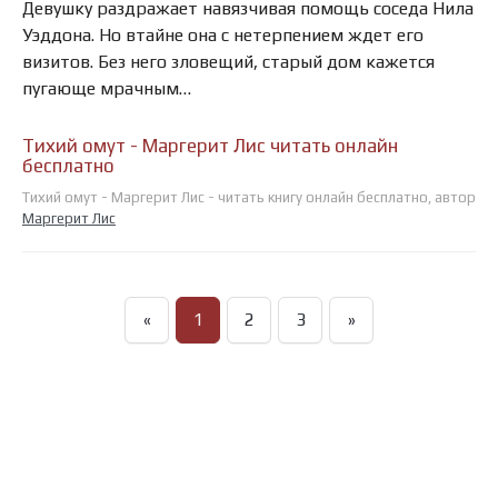
Девушку раздражает навязчивая помощь соседа Нила
Уэддона. Но втайне она с нетерпением ждет его
визитов. Без него зловещий, старый дом кажется
пугающе мрачным…
Тихий омут - Маргерит Лис читать онлайн
бесплатно
Тихий омут - Маргерит Лис - читать книгу онлайн бесплатно, автор
Маргерит Лис
«
1
2
3
»