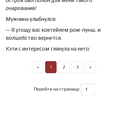
остров был полон для меня такого
очарования!
Мужчина улыбнулся:
— Я угощу вас коктейлем ром-пунш, и
волшебство вернется.
Кэти с интересом глянула на него:
«
1
2
3
»
Перейти на страницу: