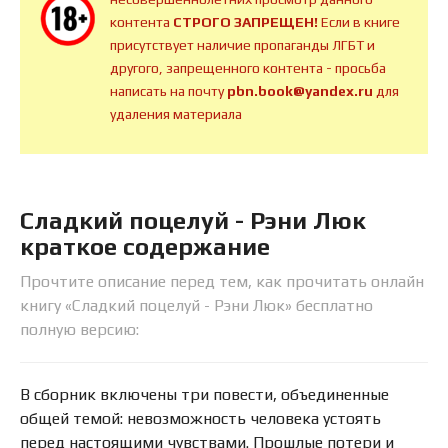
контента
СТРОГО ЗАПРЕЩЕН!
Если в книге
присутствует наличие пропаганды ЛГБТ и
другого, запрещенного контента - просьба
написать на почту
pbn.book@yandex.ru
для
удаления материала
Сладкий поцелуй - Рэни Люк
краткое содержание
Прочтите описание перед тем, как прочитать онлайн
книгу «Сладкий поцелуй - Рэни Люк» бесплатно
полную версию:
В сборник включены три повести, объединенные
общей темой: невозможность человека устоять
перед настоящими чувствами. Прошлые потери и