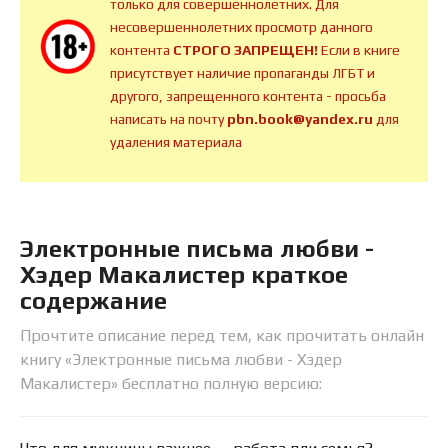
только для совершеннолетних. Для
несовершеннолетних просмотр данного
контента
СТРОГО ЗАПРЕЩЕН!
Если в книге
присутствует наличие пропаганды ЛГБТ и
другого, запрещенного контента - просьба
написать на почту
pbn.book@yandex.ru
для
удаления материала
Электронные письма любви -
Хэдер Макалистер краткое
содержание
Прочтите описание перед тем, как прочитать онлайн
книгу «Электронные письма любви - Хэдер
Макалистер» бесплатно полную версию: