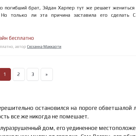
о погибший брат, Эйдан Харпер тут же решает жениться 
Но только ли эта причина заставила его сделать С
айн бесплатно
сплатно, автор
Сюзанна Маккарти
1
2
3
»
ерешительно остановился на пороге обветшалой л
ость все же никогда не помешает.
олуразрушенный дом, его уединенное местоположе