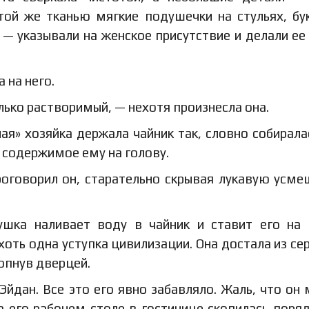
той же тканью мягкие подушечки на стульях, бу
— указывали на женское присутствие и делали ее
 на него.
лько растворимый, — нехотя произнесла она.
ая» хозяйка держала чайник так, словно собирала
 содержимое ему на голову.
оговорил он, старательно скрывая лукавую усме
вушка наливает воду в чайник и ставит его на 
хоть одна уступка цивилизации. Она достала из се
опнув дверцей.
йдан. Все это его явно забавляло. Жаль, что он
а его рабочем столе в гостинице скопилась поря