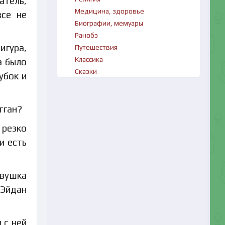
атель,
Медицина, здоровье
все не
Биографии, мемуары
Ранобэ
игура,
Путешествия
Классика
а было
Сказки
убок и
гган?
 резко
и есть
евушка
 Эйдан
 с ней