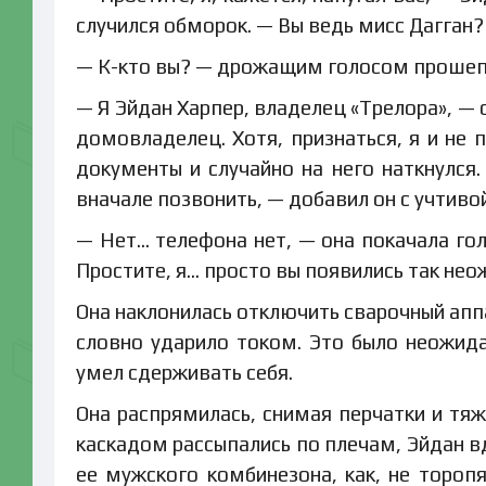
случился обморок. — Вы ведь мисс Дагган?
— К-кто вы? — дрожащим голосом прошеп
— Я Эйдан Харпер, владелец «Трелора», — 
домовладелец. Хотя, признаться, я и не
документы и случайно на него наткнулся.
вначале позвонить, — добавил он с учтивой
— Нет… телефона нет, — она покачала гол
Простите, я… просто вы появились так нео
Она наклонилась отключить сварочный апп
словно ударило током. Это было неожида
умел сдерживать себя.
Она распрямилась, снимая перчатки и тя
каскадом рассыпались по плечам, Эйдан в
ее мужского комбинезона, как, не тороп