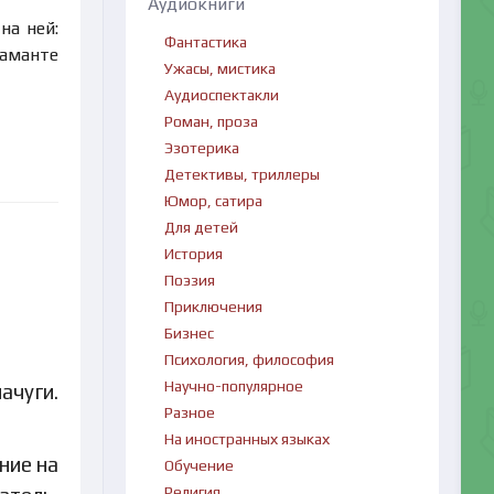
Аудиокниги
на ней:
Фантастика
аманте
Ужасы, мистика
Аудиоспектакли
Роман, проза
Эзотерика
Детективы, триллеры
Юмор, сатира
Для детей
История
Поэзия
Приключения
Бизнес
Психология, философия
Научно-популярное
ачуги.
Разное
На иностранных языках
ние на
Обучение
Религия