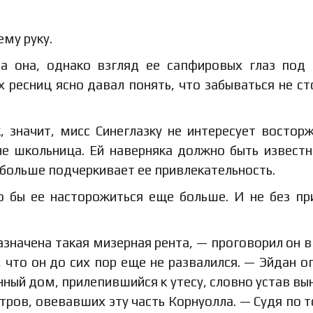
ему руку.
а она, однако взгляд ее сапфировых глаз под
ресниц ясно давал понять, что забываться не ст
 значит, мисс Синеглазку не интересует востор
е школьница. Ей наверняка должно быть известн
больше подчеркивает ее привлекательность.
о бы ее насторожиться еще больше. И не без пр
азначена такая мизерная рента, — проговорил он 
, что он до сих пор еще не развалился. — Эйдан о
нный дом, прилепившийся к утесу, словно устав вы
тров, овевавших эту часть Корнуолла. — Судя по т