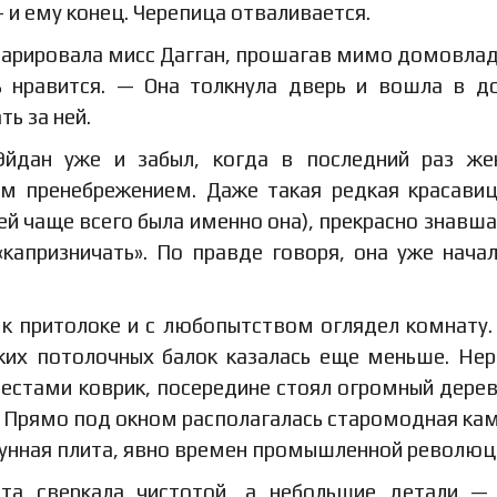
 и ему конец. Черепица отваливается.
 парировала мисс Дагган, прошагав мимо домовла
ь нравится. — Она толкнула дверь и вошла в д
ь за ней.
Эйдан уже и забыл, когда в последний раз ж
м пренебрежением. Даже такая редкая красавиц
й чаще всего была именно она), прекрасно знавша
«капризничать». По правде говоря, она уже нача
 к притолоке и с любопытством оглядел комнату.
зких потолочных балок казалась еще меньше. Не
естами коврик, посередине стоял огромный дере
. Прямо под окном располагалась старомодная ка
гунная плита, явно времен промышленной революц
та сверкала чистотой, а небольшие детали —