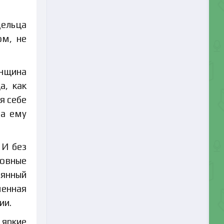
дельца
ом, не
енщина
а, как
я себе
ла ему
 И без
ровные
вянный
менная
ии.
 яркие