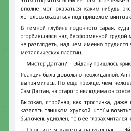
этом открытом всем ветрам побережье в н
вполне мог оказаться каким-нибудь э
хотелось оказаться под прицелом винтовк
В темной глубине лодочного сарая, куда 
сгорбившаяся над бесформенной грудой м
не разглядеть, над чем именно трудился 
металлических пластин.
— Мистер Дагган? — Эйдану пришлось крик
Реакция была довольно неожиданной. Аппа
выпрямилась. Но еще прежде, чем человек
Сэм Дагган, на старого нелюдима он совсем
Высокая, стройная, как тростинка, да
казалась слишком хрупкой, чтобы возить
был очень удивлен, то в ее глазах читался
— Простите, я, кажется, напугал вас, — 