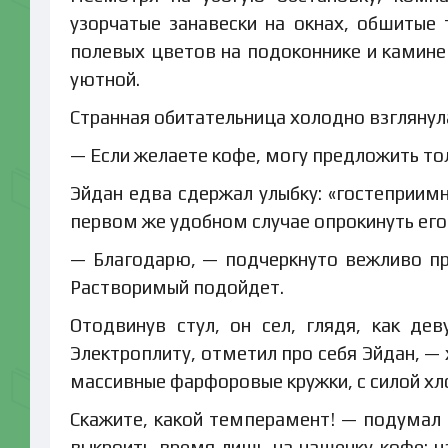
узорчатые занавески на окнах, обшитые 
полевых цветов на подоконнике и камине 
уютной.
Странная обитательница холодно взглянула
— Если желаете кофе, могу предложить то
Эйдан едва сдержал улыбку: «гостеприимн
первом же удобном случае опрокинуть его
— Благодарю, — подчеркнуто вежливо пр
Растворимый подойдет.
Отодвинув стул, он сел, глядя, как де
Электроплиту, отметил про себя Эйдан, — 
массивные фарфоровые кружки, с силой хл
Скажите, какой темперамент! — подумал Э
выкроить время лишь на чашечку кофе: н