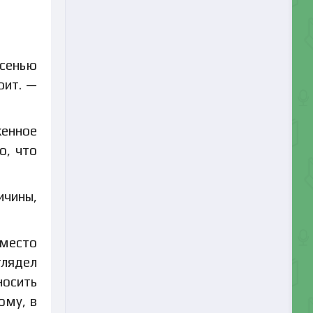
 сенью
оит. —
женное
о, что
ичины,
вместо
глядел
носить
ому, в