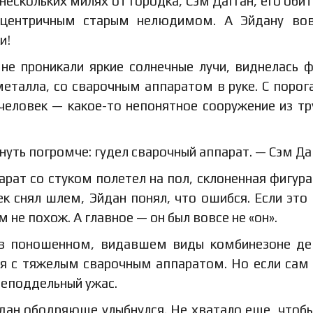
ескольких милях от городка, Сэм Дагган, его обит
ксцентричным старым нелюдимом. А Эйдану во
и!
не проникали яркие солнечные лучи, виднелась ф
еталла, со сварочным аппаратом в руке. С порог
человек — какое-то непонятное сооружение из тр
нуть погромче: гудел сварочный аппарат. — Сэм Да
рат со стуком полетел на пол, склоненная фигура
 снял шлем, Эйдан понял, что ошибся. Если это 
 не похож. А главное — он был вовсе не «он».
же в поношенном, видавшем виды комбинезоне д
ся с тяжелым сварочным аппаратом. Но если сам
 неподдельный ужас.
Эйдан ободряюще улыбнулся. Не хватало еще, чтобы