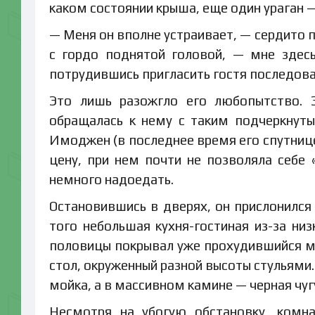
каком состоянии крыша, еще один ураган —
— Меня он вполне устраивает, — сердито
с гордо поднятой головой, — мне здес
потрудившись пригласить гостя последоват
Это лишь разожгло его любопытство. 
обращалась к нему с таким подчеркнуты
Имоджен (в последнее время его спутнице
цену, при нем почти не позволяла себе 
немного надоедать.
Остановившись в дверях, он прислонился
того небольшая кухня-гостиная из-за ни
половицы покрывал уже прохудившийся м
стол, окруженный разной высоты стульями
мойка, а в массивном камине — черная чу
Несмотря на убогую обстановку, комна