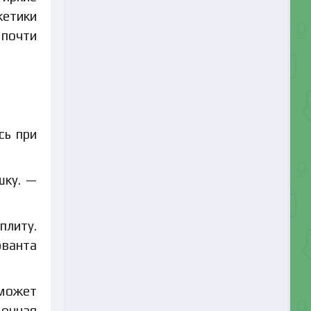
кетики
 почти
сь при
шку. —
плиту.
рванта
 может
дочная