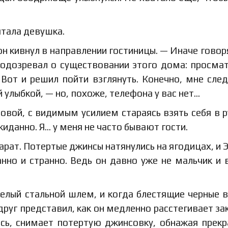
тала девушка.
он кивнул в направлении гостиницы. — Иначе говор
 подозревал о существовании этого дома: просма
 Вот и решил пойти взглянуть. Конечно, мне сле
 улыбкой, — но, похоже, телефона у вас нет…
овой, с видимым усилием стараясь взять себя в р
жиданно. Я… у меня не часто бывают гости.
арат. Потертые джинсы натянулись на ягодицах, и 
нно и странно. Ведь он давно уже не мальчик и 
желый стальной шлем, и когда блестящие черные 
друг представил, как он медленно расстегивает за
ясь, снимает потертую джинсовку, обнажая прекр