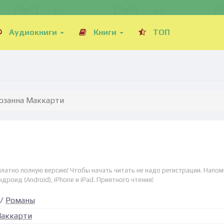
Аудиокниги
Книги
ТОП
юзанна Маккарти
платно полную версию! Чтобы начать читать не надо регистрации. Напом
дроид (Android), iPhone и iPad. Приятного чтения!
/
Романы
Маккарти