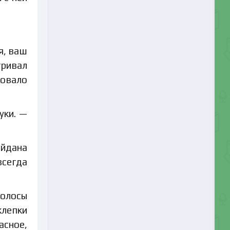
я, ваш
тривал
довало
уки. —
Эйдана
всегда
волосы
клепки
асное,