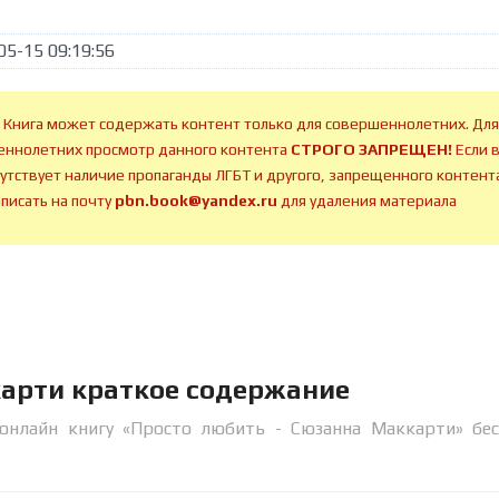
05-15 09:19:56
 Книга может содержать контент только для совершеннолетних. Для
ннолетних просмотр данного контента
СТРОГО ЗАПРЕЩЕН!
Если 
сутствует наличие пропаганды ЛГБТ и другого, запрещенного контента
аписать на почту
pbn.book@yandex.ru
для удаления материала
карти краткое содержание
онлайн книгу «Просто любить - Сюзанна Маккарти» бе