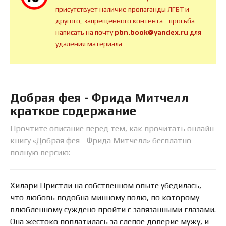
присутствует наличие пропаганды ЛГБТ и
другого, запрещенного контента - просьба
написать на почту
pbn.book@yandex.ru
для
удаления материала
Добрая фея - Фрида Митчелл
краткое содержание
Прочтите описание перед тем, как прочитать онлайн
книгу «Добрая фея - Фрида Митчелл» бесплатно
полную версию:
Хилари Пристли на собственном опыте убедилась,
что любовь подобна минному полю, по которому
влюбленному суждено пройти с завязанными глазами.
Она жестоко поплатилась за слепое доверие мужу, и