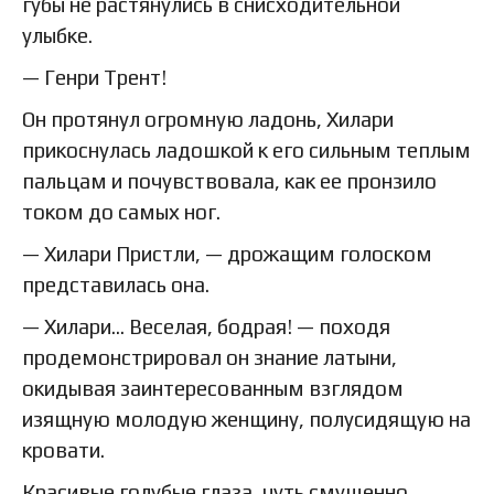
губы не растянулись в снисходительной
улыбке.
— Генри Трент!
Он протянул огромную ладонь, Хилари
прикоснулась ладошкой к его сильным теплым
пальцам и почувствовала, как ее пронзило
током до самых ног.
— Хилари Пристли, — дрожащим голоском
представилась она.
— Хилари… Веселая, бодрая! — походя
продемонстрировал он знание латыни,
окидывая заинтересованным взглядом
изящную молодую женщину, полусидящую на
кровати.
Красивые голубые глаза, чуть смущенно