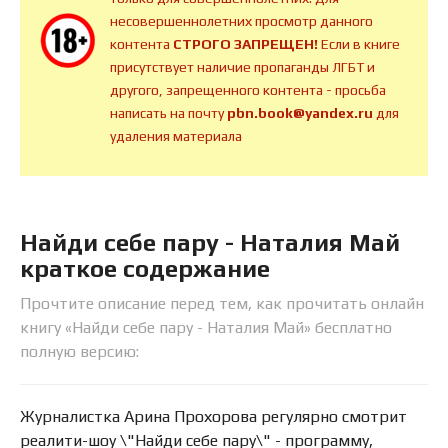
несовершеннолетних просмотр данного
контента
СТРОГО ЗАПРЕЩЕН!
Если в книге
присутствует наличие пропаганды ЛГБТ и
другого, запрещенного контента - просьба
написать на почту
pbn.book@yandex.ru
для
удаления материала
Найди себе пару - Наталия Май
краткое содержание
Прочтите описание перед тем, как прочитать онлайн
книгу «Найди себе пару - Наталия Май» бесплатно
полную версию:
Журналистка Арина Прохорова регулярно смотрит
реалити-шоу \"Найди себе пару\" - программу,