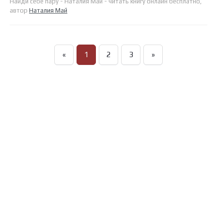
Найди себе пару - Наталия Май - читать книгу онлайн бесплатно,
автор
Наталия Май
«
1
2
3
»