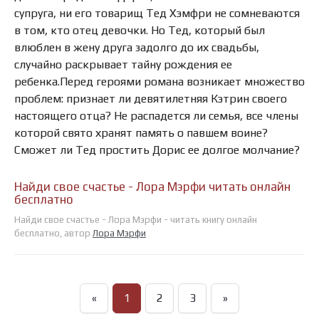
супруга, ни его товарищ Тед Хэмфри не сомневаются
в том, кто отец девочки. Но Тед, который был
влюблен в жену друга задолго до их свадьбы,
случайно раскрывает тайну рождения ее
ребенка.Перед героями романа возникает множество
проблем: признает ли девятилетняя Кэтрин своего
настоящего отца? Не распадется ли семья, все члены
которой свято хранят память о павшем воине?
Сможет ли Тед простить Дорис ее долгое молчание?
Найди свое счастье - Лора Мэрфи читать онлайн
бесплатно
Найди свое счастье - Лора Мэрфи - читать книгу онлайн
бесплатно, автор
Лора Мэрфи
«
1
2
3
»