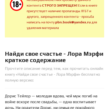
контента
СТРОГО ЗАПРЕЩЕН!
Если в книге
присутствует наличие пропаганды ЛГБТ и
другого, запрещенного контента - просьба
написать на почту
pbn.book@yandex.ru
для
удаления материала
Найди свое счастье - Лора Мэрфи
краткое содержание
Прочтите описание перед тем, как прочитать онлайн
книгу «Найди свое счастье - Лора Мэрфи» бесплатно
полную версию:
Дорис Тейлор — молодая вдова, чей муж погиб на
войне вскоре после свадьбы, — одна воспитывает
дочь. Ни родители Дорис, ни семья ее покойного