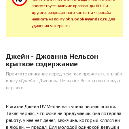
присутствует наличие пропаганды ЛГБТ и
другого, запрещенного контента - просьба
написать на почту
pbn.book@yandex.ru
для
удаления материала
Джейн - Джоанна Нельсон
краткое содержание
Прочтите описание перед тем, как прочитать онлайн
книгу «Джейн - Джоанна Нельсон» бесплатно полную
версию:
В жизни Джейн О\'Мелли наступила черная полоса.
Такая черная, что хуже не придумаешь: она потеряла
работу, у нее нет денег, мужчина, который клялся ей
в любви, — предал. Для молодой одинокой девушки