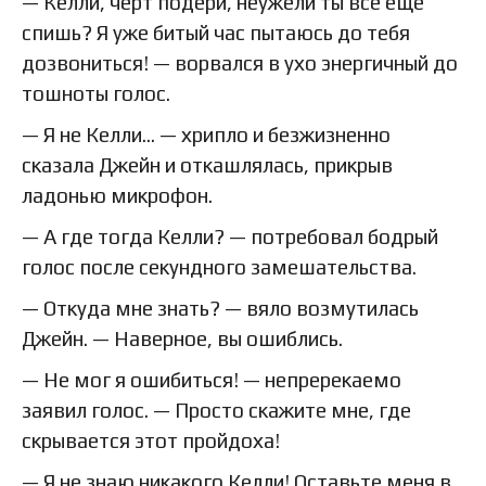
— Келли, черт подери, неужели ты все еще
спишь? Я уже битый час пытаюсь до тебя
дозвониться! — ворвался в ухо энергичный до
тошноты голос.
— Я не Келли… — хрипло и безжизненно
сказала Джейн и откашлялась, прикрыв
ладонью микрофон.
— А где тогда Келли? — потребовал бодрый
голос после секундного замешательства.
— Откуда мне знать? — вяло возмутилась
Джейн. — Наверное, вы ошиблись.
— Не мог я ошибиться! — непререкаемо
заявил голос. — Просто скажите мне, где
скрывается этот пройдоха!
— Я не знаю никакого Келли! Оставьте меня в