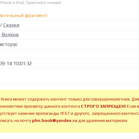
iPhone и iPad. Приятного чтения!
мительный фрагмент
/
Сказки
 Волков
исторус
09-14 10:01:32
 Книга может содержать контент только для совершеннолетних. Для
ннолетних просмотр данного контента
СТРОГО ЗАПРЕЩЕН!
Если 
сутствует наличие пропаганды ЛГБТ и другого, запрещенного контента
аписать на почту
pbn.book@yandex.ru
для удаления материала