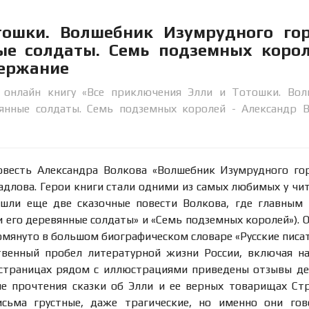
ошки. Волшебник Изумрудного гор
е солдаты. Семь подземных корол
держание
 онлайн книгу «Все приключения Элли и Тотошки. Вол
янные солдаты. Семь подземных королей - Александр В
повесть Александра Волкова «Волшебник Изумрудного го
длова. Герои книги стали одними из самых любимых у чи
ошли еще две сказочные повести Волкова, где главным
и его деревянные солдаты» и «Семь подземных королей»). 
помянуто в большом биографическом словаре «Русские писа
ственный пробел литературной жизни России, включая н
страницах рядом с иллюстрациями приведены отзывы де
ле прочтения сказки об Элли и ее верных товарищах Ст
сьма грустные, даже трагические, но именно они гов