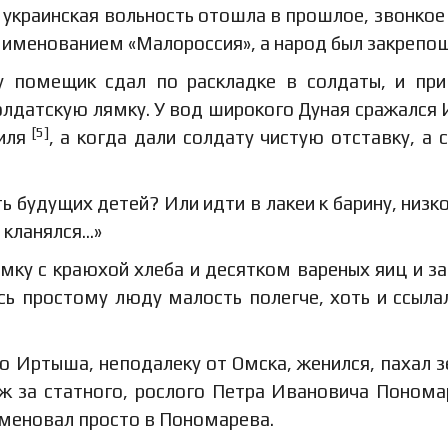
я украинская вольность отошла в прошлое, звонкое
 именованием «Малороссия», а народ был закрепощ
 помещик сдал по раскладке в солдаты, и пр
олдатскую лямку. У вод широкого Дуная сражался 
[5]
иля
, а когда дали солдату чистую отставку, а с
 будущих детей? Или идти в лакеи к барину, низко
 кланялся…»
омку с краюхой хлеба и десятком вареных яиц и з
сь простому люду малость полегче, хоть и ссыла
о Иртыша, неподалеку от Омска, женился, пахал 
ж за статного, рослого Петра Ивановича Понома
именовал просто в Пономарева.