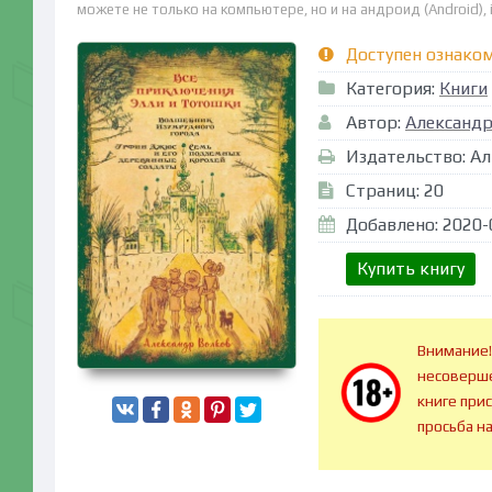
можете не только на компьютере, но и на андроид (Android), 
Доступен ознако
Категория:
Книги
Автор:
Александр
Издательство: Ал
Страниц: 20
Добавлено: 2020-
Купить книгу
Внимание!
несоверше
книге при
просьба н