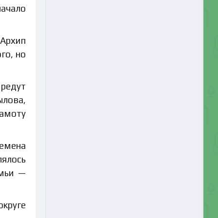
начало
 Архип
го, но
 редут
ылова,
рамоту
ремена
лялось
емьи —
округе