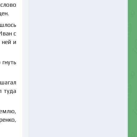
 слово
ен.
ишлось
Иван с
 ней и
 гнуть
ашагал
л туда
землю,
ренко,