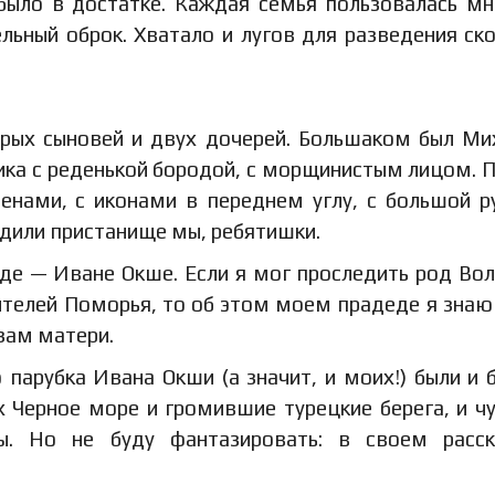
 было в достатке. Каждая семья пользовалась м
ьный оброк. Хватало и лугов для разведения ско
рых сыновей и двух дочерей. Большаком был Ми
рика с реденькой бородой, с морщинистым лицом.
енами, с иконами в переднем углу, с большой р
одили пристанище мы, ребятишки.
де — Иване Окше. Если я мог проследить род Во
рителей Поморья, то об этом моем прадеде я знаю
зам матери.
 парубка Ивана Окши (а значит, и моих!) были и 
х Черное море и громившие турецкие берега, и ч
ы. Но не буду фантазировать: в своем расск