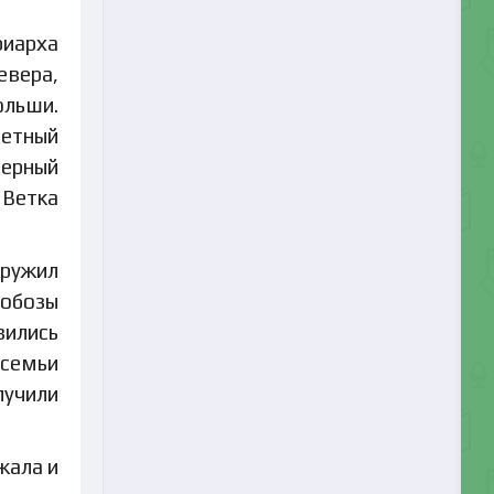
риарха
евера,
ольши.
ветный
терный
 Ветка
ружил
 обозы
вились
 семьи
лучили
жала и