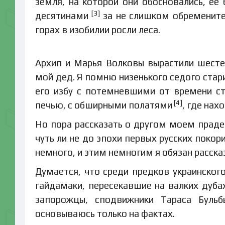
земля, на которой они обосновались, ее
[3]
десятинами
за не слишком обременител
горах в изобилии росли леса.
Архип и Марья Волковы вырастили шесте
мой дед. Я помню низенького седого ста
его избу с потемневшими от времени ст
[4]
печью, с обширными полатями
, где нах
Но пора рассказать о другом моем праде
чуть ли не до эпохи первых русских поко
немного, и этим немногим я обязан расска
Думается, что среди предков украинского
гайдамаки, пересекавшие на валких дуба
запорожцы, сподвижники Тараса Бульб
основываюсь только на фактах.