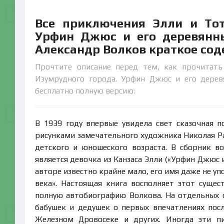
Все приключения Элли и Тот
Урфин Джюс и его деревянны
Александр Волков краткое со
Прочтите описание перед тем, как прочитать
Изумрудного города. Урфин Джюс и его дерев
бесплатно полную версию:
В 1939 году впервые увидела свет сказочная 
рисунками замечательного художника Николая Ра
детского и юношеского возраста. В сборник в
является девочка из Канзаса Элли («Урфин Джюс 
авторе известно крайне мало, его имя даже не у
века». Настоящая книга восполняет этот суще
полную автобиографию Волкова. На отдельных 
бабушек и дедушек о первых впечатлениях пос
Железном Дровосеке и других. Иногда эти пи