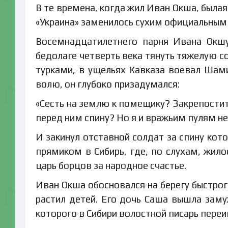
В те времена, когда жил Иван Окша, была
«Украина» заменилось сухим официальным
Восемнадцатилетнего парня Ивана Окшу
бедолаге четверть века тянуть тяжелую с
турками, в ущельях Кавказа воевал Шам
волю, он глубоко призадумался:
«Сесть на землю к помещику? Закрепостить
перед ним спину? Но я и вражьим пулям не
И закинул отставной солдат за спину кот
прямиком в Сибирь, где, по слухам, жило
царь борцов за народное счастье.
Иван Окша обосновался на берегу быстрог
растил детей. Его дочь Саша вышла заму
которого в Сибири волостной писарь пере