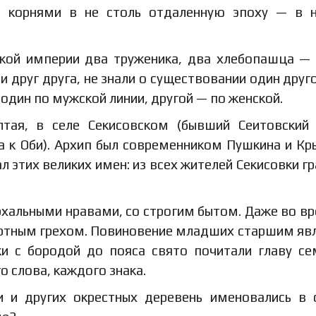
т корнями в не столь отдаленную эпоху — в 
ской империи два труженика, два хлебопашца —
и друг друга, не знали о существовании один друго
один по мужской линии, другой — по женской.
тая, в селе Секисовском (бывший Сеитовский
а к Оби). Архип был современником Пушкина и Кр
л этих великих имен: из всех жителей Секисовки г
рхальными нравами, со строгим бытом. Даже во в
ертным грехом. Повиновение младших старшим яв
и с бородой до пояса свято почитали главу с
о слова, каждого знака.
и и других окрестных деревень именовались в 