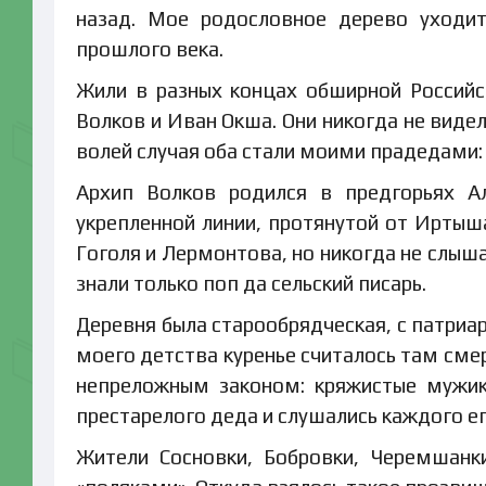
назад. Мое родословное дерево уходи
прошлого века.
Жили в разных концах обширной Россий
Волков и Иван Окша. Они никогда не видел
волей случая оба стали моими прадедами: 
Архип Волков родился в предгорьях Ал
укрепленной линии, протянутой от Иртыш
Гоголя и Лермонтова, но никогда не слыша
знали только поп да сельский писарь.
Деревня была старообрядческая, с патриа
моего детства куренье считалось там см
непреложным законом: кряжистые мужик
престарелого деда и слушались каждого ег
Жители Сосновки, Бобровки, Черемшанк