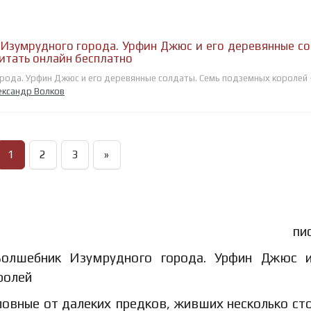
Изумрудного города. Урфин Джюс и его деревянные со
итать онлайн бесплатно
рода. Урфин Джюс и его деревянные солдаты. Семь подземных королей 
ександр Волков
1
2
3
»
афия писате
ловные от далеких предков, живших несколько ст