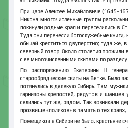
«поляками». Откуда взялось такое прозви
При царе Алексее Михайловиче (1645–16
Никона многочисленные группы раскольни
покинули родные края и переселились в С
Туда они перенесли богослужебные книги,
обычай креститься двуперстно; туда же, 
северный говор. Около столетия прожили 
с ее многочисленными скитами по разделу
По распоряжению Екатерины II гене
старообрядческие скиты на Ветке. Было з
потянулись в далекую Сибирь. Там мужики
гарнизоны крепостей, редутов и шанцев 
селились тут же, рядом. Так возникали д
прозвище «поляков» в память о тех краях, 
Помещиков в Сибири не было, крестьяне с