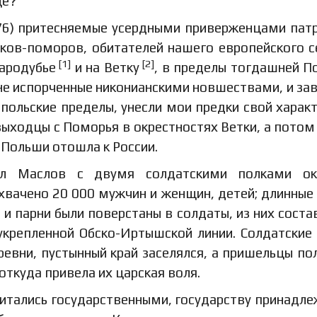
ще?
76) притесняемые усердными приверженцами пат
ков-поморов, обитателей нашего европейского с
[1]
[2]
тародубье
и на Ветку
, в пределы тогдашней П
 не испорченные никонианскими новшествами, и за
в польские пределы, унесли мои предки свой харак
выходцы с Поморья в окрестностях Ветки, а потом
 Польши отошла к России.
рал Маслов с двумя солдатскими полками ок
ахвачено 20 000 мужчин и женщин, детей; длинные
 и парни были поверстаны в солдаты, из них соста
укрепленной Обско-Иртышской линии. Солдатские
еревни, пустынный край заселялся, а пришельцы по
откуда привела их царская воля.
читались государственными, государству принадле