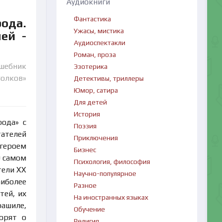
Аудиокниги
Фантастика
ода.
Ужасы, мистика
ей -
Аудиоспектакли
Роман, проза
шебник
Эзотерика
олков»
Детективы, триллеры
Юмор, сатира
Для детей
История
рода» с
Поэзия
тателей
Приключения
 героем
Бизнес
О самом
Психология, философия
тели XX
Научно-популярное
аиболее
Разное
тей, их
На иностранных языках
рашиле,
Обучение
орят о
Религия