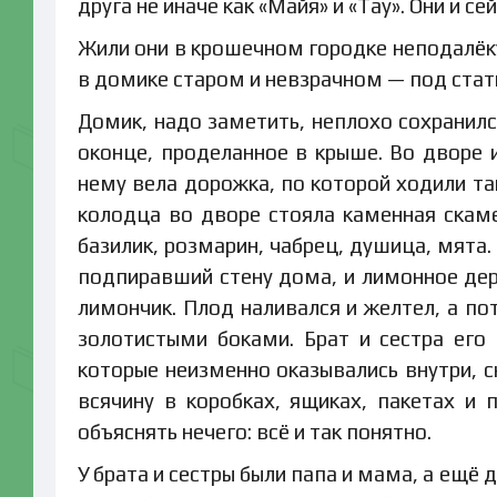
друга не иначе как «Майя» и «Тау». Они и с
Жили они в крошечном городке неподалёку
в домике старом и невзрачном — под стать
Домик, надо заметить, неплохо сохранилс
оконце, проделанное в крыше. Во дворе 
нему вела дорожка, по которой ходили та
колодца во дворе стояла каменная скаме
базилик, розмарин, чабрец, душица, мята.
подпиравший стену дома, и лимонное дер
лимончик. Плод наливался и желтел, а по
золотистыми боками. Брат и сестра его 
которые неизменно оказывались внутри, с
всячину в коробках, ящиках, пакетах и 
объяснять нечего: всё и так понятно.
У брата и сестры были папа и мама, а ещё