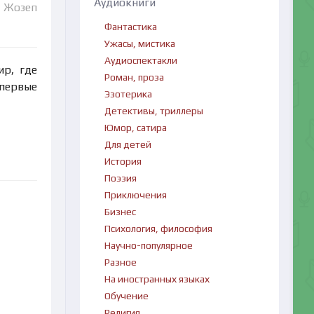
Аудиокниги
- Жозеп
Фантастика
Ужасы, мистика
Аудиоспектакли
р, где
Роман, проза
первые
Эзотерика
Детективы, триллеры
Юмор, сатира
Для детей
История
Поэзия
Приключения
Бизнес
Психология, философия
Научно-популярное
Разное
На иностранных языках
Обучение
Религия