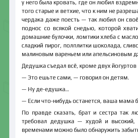
у него была кровать, где он любил вздрем
того старые и ветхие, что к ним не разреш
чердака даже поесть — так любил он своё
поднос со всякой снедью, которой хвати
домашние булочки, ломтики хлеба с масл
сладкий пирог, полплитки шоколада, сливо
малиновым вареньем или апельсиновым дж
Дедушка съедал всё, кроме двух йогуртов
— Это ешьте сами, — говорил он детям.
— Ну де-едушка…
— Если что-нибудь останется, ваша мама б
По правде сказать, брат и сестра так л
требовал дедушка — худой и высокий, 
временами можно было обнаружить забытые