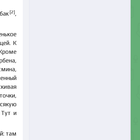
[2]
бак
,
енькое
цей. К
 Кроме
рбена,
смина,
венный
скивая
точки,
всякую
 Тут и
й: там