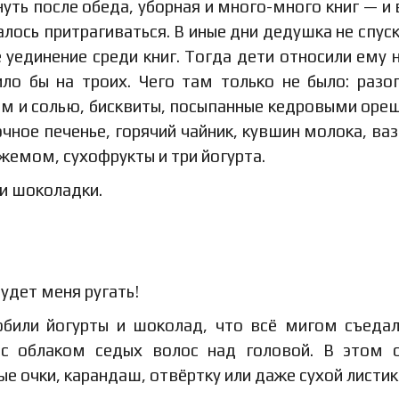
нуть после обеда, уборная и много-много книг — и 
алось притрагиваться. В иные дни дедушка не спуск
 уединение среди книг. Тогда дети относили ему 
ло бы на троих. Чего там только не было: разо
ом и солью, бисквиты, посыпанные кедровыми оре
чное печенье, горячий чайник, кувшин молока, ваз
емом, сухофрукты и три йогурта.
 и шоколадки.
удет меня ругать!
юбили йогурты и шоколад, что всё мигом съедал
с облаком седых волос над головой. В этом 
 очки, карандаш, отвёртку или даже сухой листик