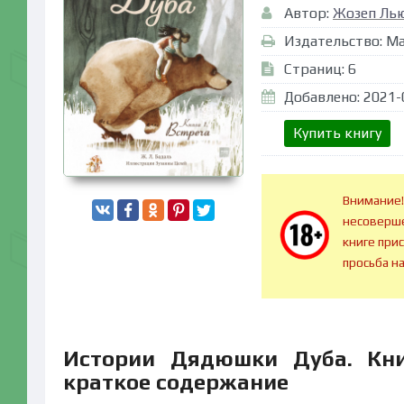
Автор:
Жозеп Лью
Издательство: М
Страниц: 6
Добавлено: 2021-
Купить книгу
Внимание!
несоверше
книге при
просьба н
Истории Дядюшки Дуба. Кни
краткое содержание