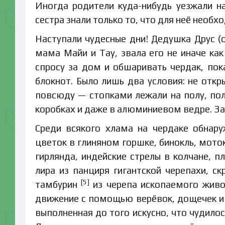
Иногда родители куда-нибудь уезжали на
сестра знали только то, что для неё необ
Наступали чудесные дни! Дедушка Друс (о
мама Майи и Тау, звала его не иначе как
спросу за дом и обшаривать чердак, пок
блокнот. Было лишь два условия: не откр
повсюду — стопками лежали на полу, полк
коробках и даже в алюминиевом ведре. За
Среди всякого хлама на чердаке обнару
цветок в глиняном горшке, бинокль, мото
гирлянда, индейские стрелы в колчане, 
лира из панциря гигантской черепахи, ск
[5]
тамбурин
из черепа ископаемого живо
движение с помощью верёвок, дощечек и
выполненная до того искусно, что чудилось