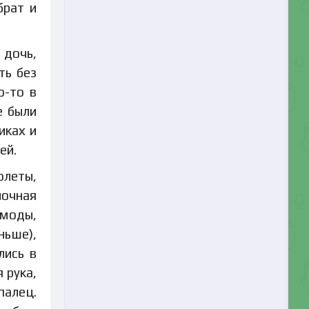
брат и
 дочь,
ть без
о-то в
е были
иках и
ей.
олеты,
лочная
 моды,
ньше),
лись в
 рука,
палец.