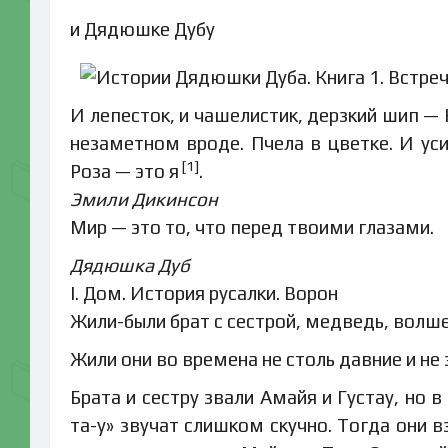
и Дядюшке Дубу
И лепесток, и чашелистик, дерзкий шип —
незаметном вроде. Пчела в цветке. И уси
[1]
Роза — это я
.
Эмили Дикинсон
Мир — это то, что перед твоими глазами.
Дядюшка Дуб
I. Дом. История русалки. Ворон
Жили-были брат с сестрой, медведь, волш
Жили они во времена не столь давние и не
Брата и сестру звали Амайя и Густау, но в
та-у» звучат слишком скучно. Тогда они в