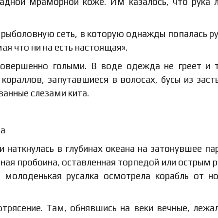
ладной мраморной коже. Им казалось, что рука 
рыболовную сеть, в которую однажды попалась ру
ая что ни на есть настоящая».
совершенно голыми. В воде одежда не греет и 
 кораллов, запутавшиеся в волосах, бусы из зас
ванные слезами кита.
ии наткнулась в глубинах океана на затонувшее па
нная пробоина, оставленная торпедой или острым 
, молоденькая русалка осмотрела корабль от н
трясение. Там, обнявшись на веки вечные, лежа