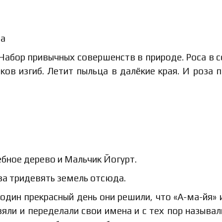
 Набор привычных совершенств в природе. Роса в с
ков изгиб. Летит пыльца в далёкие края. И роза п
ебное дерево и Мальчик Йогурт.
 за тридевять земель отсюда.
 один прекрасный день они решили, что «А-ма-йя» и
зяли и переделали свои имена и с тех пор называл