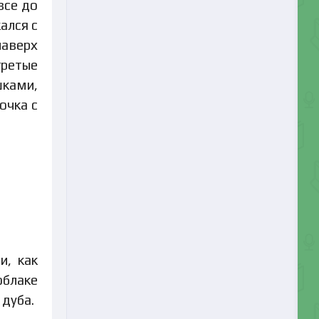
все до
ался с
наверх
гретые
шками,
очка с
и, как
облаке
 дуба.