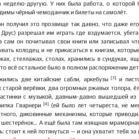
 неделю-другую. У них была работа, о которой 
ходимы чёрный чемоданчик и билеты на самолёт.
н получил это прозвище так давно, что даже его
 Друс) разрешал им играть где вздумается, убега
а сам он почитывал свои книги или записывал чт
ывать колодец и не прикасаться к книгам, которы
ах, стеллажах, столах, хранились в сундуках, ящ
то всё остальное было в полном распоряжении дет
[3]
жились две китайские сабли, аркебузы
и пист
к старой верёвки, два огромных ржавых топора, ё
пластинки с музыкой, давным-давно вышедшей из
[4]
рипка Гварнери
(ей было лет четыреста, не ме
тного, диковинные механизмы, которые приводи
 шестерёнок… А ещё была там изящная мраморная
: стоит к ней потянуться — и она ухватит тебя за 