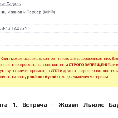
ис Бадаль
анн, Иванов и Фербер (МИФ)
03-13 12:03:21
 Книга может содержать контент только для совершеннолетних. Для
ннолетних просмотр данного контента
СТРОГО ЗАПРЕЩЕН!
Если 
сутствует наличие пропаганды ЛГБТ и другого, запрещенного контента
аписать на почту
pbn.book@yandex.ru
для удаления материала
га 1. Встреча - Жозеп Льюис Ба