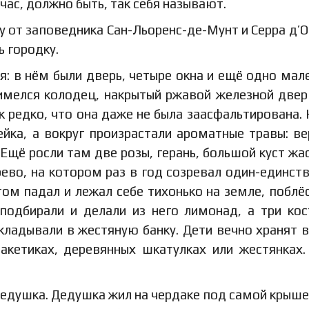
ейчас, должно быть, так себя называют.
 от заповедника Сан-Льоренс-де-Мунт и Серра д’О
 городку.
я: в нём были дверь, четыре окна и ещё одно мал
имелся колодец, накрытый ржавой железной двер
к редко, что она даже не была заасфальтирована.
йка, а вокруг произрастали ароматные травы: ве
 Ещё росли там две розы, герань, большой куст жа
ево, на котором раз в год созревал один-единст
том падал и лежал себе тихонько на земле, поблё
подбирали и делали из него лимонад, а три кос
кладывали в жестяную банку. Дети вечно хранят 
пакетиках, деревянных шкатулках или жестянках.
 дедушка. Дедушка жил на чердаке под самой крыше