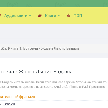
Аудиокниги
Книги
ТОП
ба. Книга 1. Встреча - Жозеп Льюис Бадаль
треча - Жозеп Льюис Бадаль
с Бадаль читаем онлайн бесплатно полную версию! Чтобы начать читать
о на компьютере, но и на андроид (Android), iPhone и iPad. Приятного ч
мительный фрагмент
/
Сказки