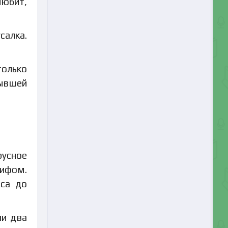
любит,
салка.
только
тывшей
русное
рифом.
оса до
ли два