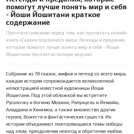
помогут лучше понять мир и себя
- Йоши Йошитани краткое
содержание
Прочтите описание перед тем, как прочитать онлайн
книгу «Сказки подлунного мира. Легенды и предания,
которые помогут лучше понять мир и себя - Йоши
Йошитани» бесплатно полную версию:
Собрание из 78 сказок, мифов и легенд со всего мира,
каждая история сопровождается великолепной
иллюстрацией известной художницы Йоши
Йошитани. Под этой обложкой вы встретите
Русалочку и богиню Мохини, Рапунцель и Йемайю,
Аладдина и Хинемоа, а также множество других
героев, божеств и фантастических существ. Их
истории объединяют повторяющиеся темы победы
над злом, преодоления невзгод и обретения любви.