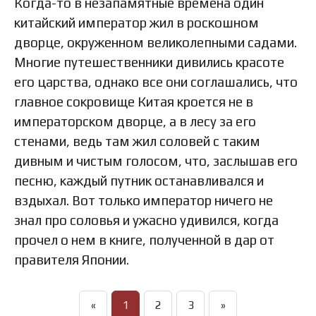
Когда-то в незапамятные времена один
китайский император жил в роскошном
дворце, окруженном великолепными садами.
Многие путешественники дивились красоте
его царства, однако все они соглашались, что
главное сокровище Китая кроется не в
императорском дворце, а в лесу за его
стенами, ведь там жил соловей с таким
дивным и чистым голосом, что, заслышав его
песню, каждый путник останавливался и
вздыхал. Вот только император ничего не
знал про соловья и ужасно удивился, когда
прочел о нем в книге, полученной в дар от
правителя Японии.
«
1
2
3
»