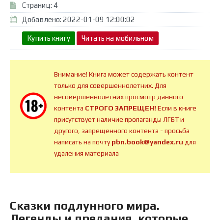
Страниц: 4
Добавлено: 2022-01-09 12:00:02
Купить книгу
Читать на мобильном
Внимание! Книга может содержать контент
только для совершеннолетних. Для
несовершеннолетних просмотр данного
контента
СТРОГО ЗАПРЕЩЕН!
Если в книге
присутствует наличие пропаганды ЛГБТ и
другого, запрещенного контента - просьба
написать на почту
pbn.book@yandex.ru
для
удаления материала
Сказки подлунного мира.
Легенды и предания, которые