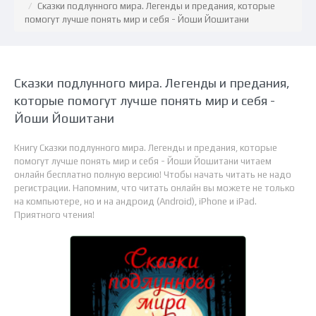
Сказки подлунного мира. Легенды и предания, которые
помогут лучше понять мир и себя - Йоши Йошитани
Сказки подлунного мира. Легенды и предания,
которые помогут лучше понять мир и себя -
Йоши Йошитани
Книгу Сказки подлунного мира. Легенды и предания, которые
помогут лучше понять мир и себя - Йоши Йошитани читаем
онлайн бесплатно полную версию! Чтобы начать читать не надо
регистрации. Напомним, что читать онлайн вы можете не только
на компьютере, но и на андроид (Android), iPhone и iPad.
Приятного чтения!