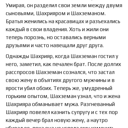
Умирая, он разделил свои земли между двумя
сыновьями, Шахрияром и Шахземаном.
Братья женились на красавицах и разъехались
каждый в свои владения. Хоть и жили они
теперь порознь, но оставались верными
друзьями и часто навещали друг друга.
Однажды Шахрияр, когда Шахземан гостил у
него, заметил, как печален брат. После долгих
расспросов Шахземан сознался, что застал
свою жену в объятиях другого мужчины и в
ярости убил обоих. Теперь же, умудренный
горьким опытом, Шахземан узнал, что и жена
Шахрияра обманывает мужа. Разгневанный
Шахрияр повелел казнить супругу и с тех пор
каждый вечер брал новую жену, а наутро
убивал ее, пока она не успела ему изменить.