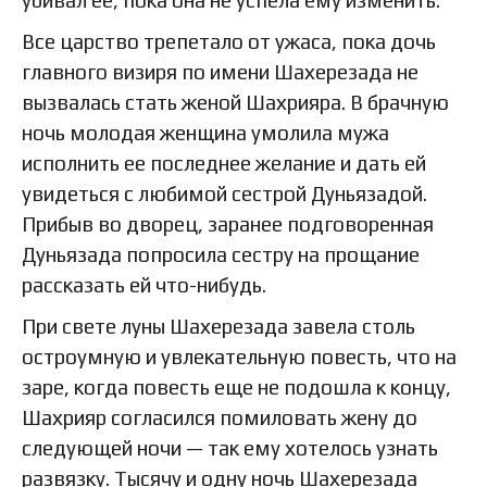
Все царство трепетало от ужаса, пока дочь
главного визиря по имени Шахерезада не
вызвалась стать женой Шахрияра. В брачную
ночь молодая женщина умолила мужа
исполнить ее последнее желание и дать ей
увидеться с любимой сестрой Дуньязадой.
Прибыв во дворец, заранее подговоренная
Дуньязада попросила сестру на прощание
рассказать ей что-нибудь.
При свете луны Шахерезада завела столь
остроумную и увлекательную повесть, что на
заре, когда повесть еще не подошла к концу,
Шахрияр согласился помиловать жену до
следующей ночи — так ему хотелось узнать
развязку. Тысячу и одну ночь Шахерезада