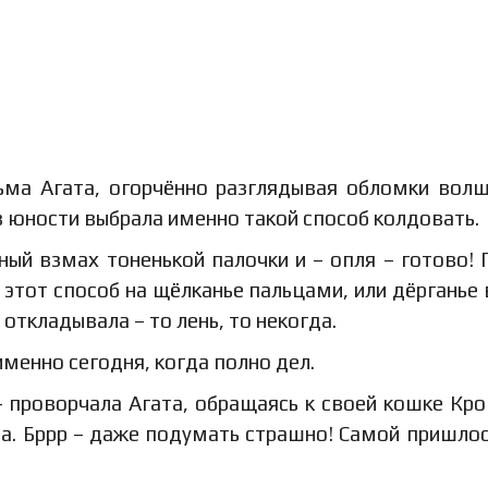
дьма Агата, огорчённо разглядывая обломки вол
 в юности выбрала именно такой способ колдовать.
ный взмах тоненькой палочки и – опля – готово!
й этот способ на щёлканье пальцами, или дёрганье 
 откладывала – то лень, то некогда.
именно сегодня, когда полно дел.
– проворчала Агата, обращаясь к своей кошке Кро
ва. Бррр – даже подумать страшно! Самой пришлос