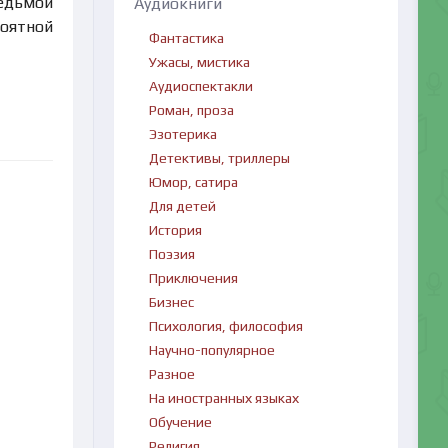
ведьмой
Аудиокниги
роятной
Фантастика
Ужасы, мистика
Аудиоспектакли
Роман, проза
Эзотерика
Детективы, триллеры
Юмор, сатира
Для детей
История
Поэзия
Приключения
Бизнес
Психология, философия
Научно-популярное
Разное
На иностранных языках
Обучение
Религия