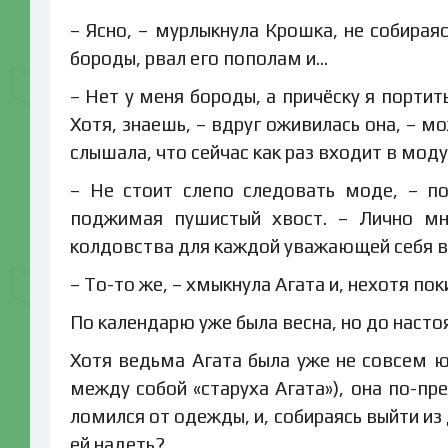
– Ясно, – мурлыкнула Крошка, не собираяс
бороды, рвал его пополам и…
– Нет у меня бороды, а причёску я портит
Хотя, знаешь, – вдруг оживилась она, – мо
слышала, что сейчас как раз входит в мо
– Не стоит слепо следовать моде, – п
поджимая пушистый хвост. – Лично мн
колдовства для каждой уважающей себя 
– То-то же, – хмыкнула Агата и, нехотя пок
По календарю уже была весна, но до насто
Хотя ведьма Агата была уже не совсем ю
между собой «старуха Агата»), она по-п
ломился от одежды, и, собираясь выйти из
ей надеть?