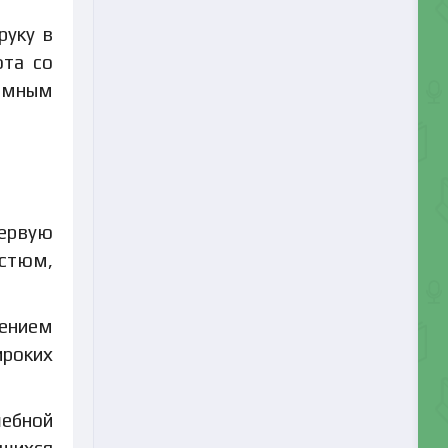
руку в
фта со
ромным
первую
остюм,
лением
ироких
шебной
пшихся