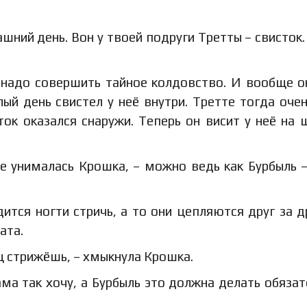
ашний день. Вон у твоей подруги Третты – свисток.
и надо совершить тайное колдовство. И вообще о
ый день свистел у неё внутри. Третте тогда оче
ток оказался снаружи. Теперь он висит у неё на 
 не унималась Крошка, – можно ведь как Бурбыль 
ится ногти стричь, а то они цепляются друг за д
ата.
ц стрижёшь, – хмыкнула Крошка.
сама так хочу, а Бурбыль это должна делать обязат