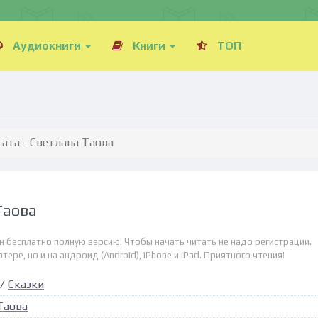
Аудиокниги
Книги
ТОП
гата - Светлана Таова
Таова
йн бесплатно полную версию! Чтобы начать читать не надо регистрации.
ре, но и на андроид (Android), iPhone и iPad. Приятного чтения!
/
Сказки
Таова