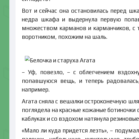
Вот и сейчас она остановилась перед шк
недра шкафа и выдернула первую попав
множеством карманов и карманчиков, с
воротником, похожим на шаль.
– Уф, повезло, – с облегчением вздох
попавшуюся вещь, и теперь радовалась
например.
Агата сняла с вешалки остроконечную шля
поглядела на красные кожаные ботиночки
каблуках и со вздохом натянула резиновые
«Мало ли куда придется лезть», – подум
палочки, небольшую курительную трубо