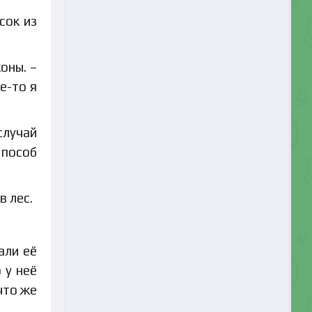
сок из
оны. –
е-то я
случай
способ
в лес.
али её
 у неё
что же