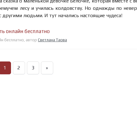
 сказка о маленькой девочке Белочке, которая вместе с 
емучем лесу и училась колдовству. Но однажды по неве
с другими людьми. И тут начались настоящие чудеса!
ать онлайн бесплатно
айн бесплатно, автор
Светлана Таова
1
2
3
»