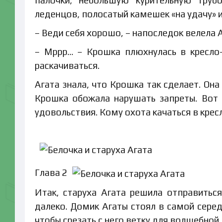
леденцов, полосатый камешек «на удачу» 
– Веди себя хорошо, – напоследок велела 
– Мррр… – Крошка плюхнулась в кресло-
раскачиваться.
Агата знала, что Крошка так сделает. Он
Крошка обожала нарушать запреты. Вот 
удовольствия. Кому охота качаться в крес
Глава 2
Итак, старуха Агата решила отправитьс
далеко. Домик Агаты стоял в самой сере
чтобы срезать с него ветку для волшебной 