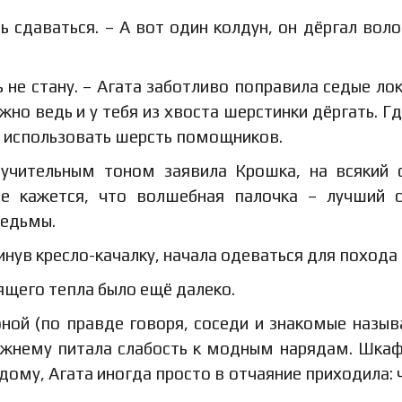
ь сдаваться. – А вот один колдун, он дёргал воло
ь не стану. – Агата заботливо поправила седые лок
жно ведь и у тебя из хвоста шерстинки дёргать. Гд
ду использовать шерсть помощников.
оучительным тоном заявила Крошка, на всякий 
е кажется, что волшебная палочка – лучший 
ведьмы.
инув кресло-качалку, начала одеваться для похода 
ящего тепла было ещё далеко.
ной (по правде говоря, соседи и знакомые назыв
режнему питала слабость к модным нарядам. Шкаф
 дому, Агата иногда просто в отчаяние приходила: 