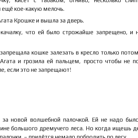
и ещё кое-какую мелочь.
Агата Крошке и вышла за дверь.
качалку, что ей было строжайше запрещено, и 
а запрещала кошке залезать в кресло только потом
Агата и грозила ей пальцем, просто чтобы не п
ле, если это не запрещают!
я за новой волшебной палочкой. Ей не надо был
дине большого дремучего леса. Но когда ищешь д
палочки, – придётся немало побродить по лесу.