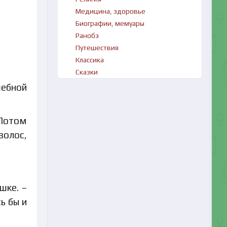
Медицина, здоровье
Биографии, мемуары
Ранобэ
Путешествия
Классика
Сказки
шебной
 Потом
волос,
шке. –
ь бы и