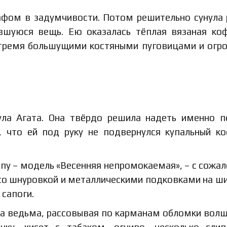
афом в задумчивости. Потом решительно сунула 
шуюся вещь. Ею оказалась тёплая вязаная ко
 тремя большущими костяными пуговицами и ог
нула Агата. Она твёрдо решила надеть именно 
, что ей под руку не подвернулся купальный к
пу – модель «Весенняя непромокаемая», – с сожа
 со шнуровкой и металлическими подковками на ш
 сапоги.
ала ведьма, рассовывая по карманам обломки вол
чку, кисет с табаком, огниво, несколько сли