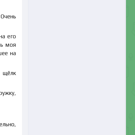
 Очень
на его
нь моя
шее на
– щёлк
ружку,
ельно,