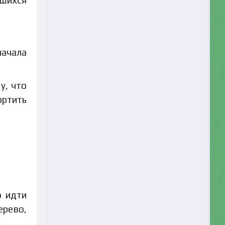
начала
у, что
ортить
о идти
ерево,