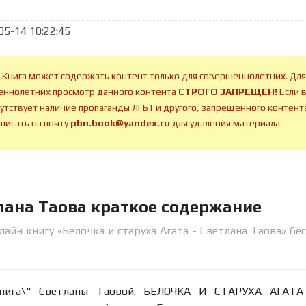
05-14 10:22:45
 Книга может содержать контент только для совершеннолетних. Для
ннолетних просмотр данного контента
СТРОГО ЗАПРЕЩЕН!
Если 
сутствует наличие пропаганды ЛГБТ и другого, запрещенного контента
аписать на почту
pbn.book@yandex.ru
для удаления материала
тлана Таова краткое содержание
айн книгу «Белочка и старуха Агата - Светлана Таова» бе
 книга\" Светланы Таовой. БЕЛОЧКА И СТАРУХА АГАТА