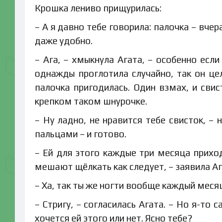
Крошка лениво прищурилась:
– А я давно тебе говорила: палочка – вчер
даже удобно.
– Ага, – хмыкнула Агата, – особенно есл
однажды проглотила случайно, так он цел
палочка пригодилась. Один взмах, и свис
крепком таком шнурочке.
– Ну ладно, не нравится тебе свисток, –
пальцами – и готово.
– Ей для этого каждые три месяца приход
мешают щёлкать как следует, – заявила Аг
– Ха, так ты же ногти вообще каждый меся
– Стригу, – согласилась Агата. – Но я-то 
хочется ей этого или нет. Ясно тебе?