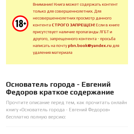
Внимание! Книга может содержать контент
только для совершеннолетних. Для
несовершеннолетних просмотр данного
контента
СТРОГО ЗАПРЕЩЕН!
Если в книге
присутствует наличие пропаганды ЛГБТ и
другого, запрещенного контента - просьба
написать на почту
pbn.book@yandex.ru
для
удаления материала
Основатель города - Евгений
Федоров краткое содержание
Прочтите описание перед тем, как прочитать онлайн
книгу «Основатель города - Евгений Федоров»
бесплатно полную версию: