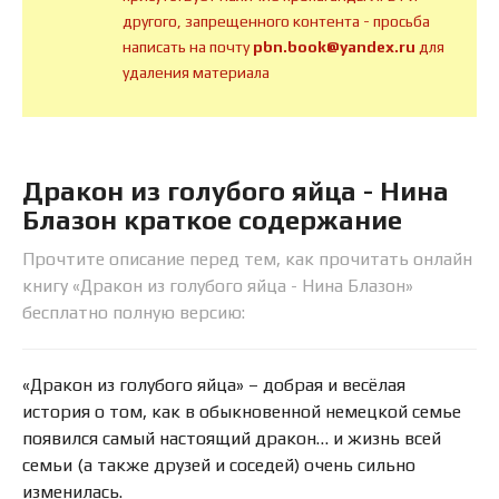
другого, запрещенного контента - просьба
написать на почту
pbn.book@yandex.ru
для
удаления материала
Дракон из голубого яйца - Нина
Блазон краткое содержание
Прочтите описание перед тем, как прочитать онлайн
книгу «Дракон из голубого яйца - Нина Блазон»
бесплатно полную версию:
«Дракон из голубого яйца» – добрая и весёлая
история о том, как в обыкновенной немецкой семье
появился самый настоящий дракон… и жизнь всей
семьи (а также друзей и соседей) очень сильно
изменилась.