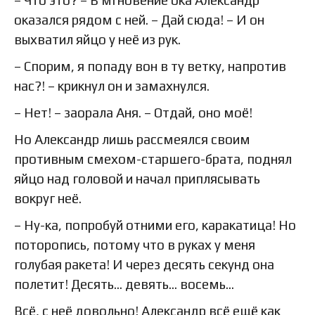
– Что это? – В мгновение ока Александр
оказался рядом с ней. – Дай сюда! – И он
выхватил яйцо у неё из рук.
– Спорим, я попаду вон в ту ветку, напротив
нас?! – крикнул он и замахнулся.
– Нет! – заорала Аня. – Отдай, оно моё!
Но Александр лишь рассмеялся своим
противным смехом-старшего-брата, поднял
яйцо над головой и начал приплясывать
вокруг неё.
– Ну-ка, попробуй отними его, каракатица! Но
поторопись, потому что в руках у меня
голубая ракета! И через десять секунд она
полетит! Десять… девять… восемь…
Всё, с неё довольно! Александр всё ещё как