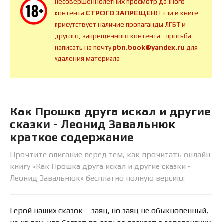
несовершеннолетних просмотр данного
контента
СТРОГО ЗАПРЕЩЕН!
Если в книге
присутствует наличие пропаганды ЛГБТ и
другого, запрещенного контента - просьба
написать на почту
pbn.book@yandex.ru
для
удаления материала
Как Прошка друга искал и другие
сказки - Леонид Завальнюк
краткое содержание
Прочтите описание перед тем, как прочитать онлайн
книгу «Как Прошка друга искал и другие сказки -
Леонид Завальнюк» бесплатно полную версию:
Герой наших сказок – заяц, но заяц не обыкновенный,