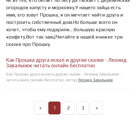
не из тех, кто бегает по лесу да таскает с деревенских
огородов капусту и морковку.У нашего зайца есть
имя, его зовут Прошка, и он мечтает найти друга и
построить собственный дом.Но больше всего он
хочет, чтобы ему подарили… большую красную
конфету.Вот так заяц!Читайте в нашей книжке три
сказки про Прошку.
Как Прошка друга искал и другие сказки - Леонид
Завальнюк читать онлайн бесплатно
Как Прошка друга искал и другие сказки - Леонид Завальнюк -
читать книгу онлайн бесплатно, автор
Леонид Завальнюк
«
1
2
3
»