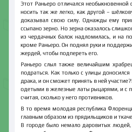
Этот Раньеро отличался необыкновенной с
носить так же легко, как другой – шёлко
доказывал свою силу. Однажды ему при
ссыпано зерно. Но зерна оказалось слишком
из чердачных балок надломилась, и на по
кроме Раньеро. Он поднял руки и поддержи
жердей, чтобы подпереть его.
Раньеро слыл также величайшим храбре
подраться. Как только с улицы доносился 
драка, и он сможет принять в ней участие?
одетыми в железные латы рыцарями, и с п
считая, сколько у него противников.
В то время молодая республика Флоренци
главным образом из прядильщиков и ткаче
В городе было немало даровитых людей, 