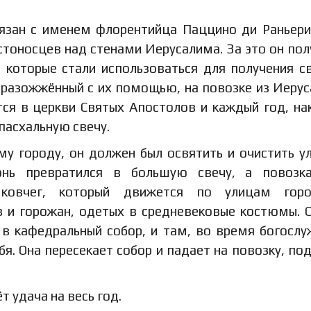
вязан с именем флорентийца Паццино ди Раньери
тоносцев над стенами Иерусалима. За это он пол
 которые стали использоваться для получения с
, разожжённый с их помощью, на повозке из Иеру
ся в церкви Святых Апостолов и каждый год, на
пасхальную свечу.
му городу, он должен был освятить и очистить у
онь превратился в большую свечу, а повозк
 ковчег, который движется по улицам гор
 и горожан, одетых в средневековые костюмы. 
 в кафедральный собор, и там, во время богослу
бя. Она пересекает собор и падает на повозку, по
т удача на весь год.