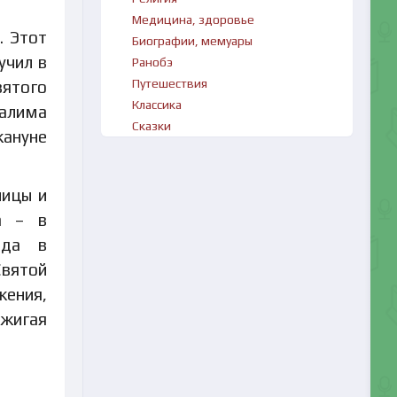
Медицина, здоровье
. Этот
Биографии, мемуары
учил в
Ранобэ
Путешествия
вятого
Классика
салима
Сказки
кануне
лицы и
а – в
ода в
Святой
жения,
джигая