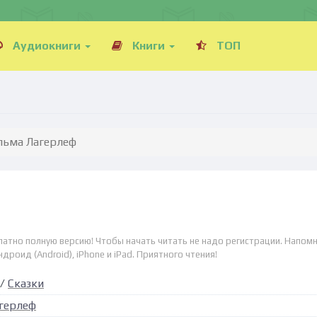
Аудиокниги
Книги
ТОП
ельма Лагерлеф
платно полную версию! Чтобы начать читать не надо регистрации. Напомн
дроид (Android), iPhone и iPad. Приятного чтения!
/
Сказки
герлеф