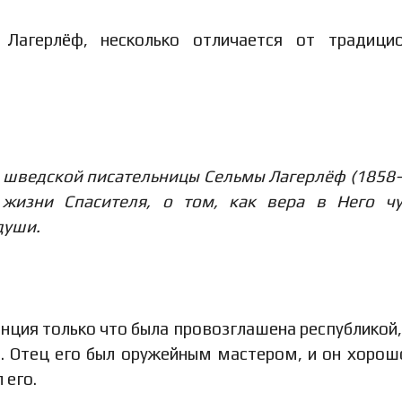
 Лагерлёф, несколько отличается от традици
а шведской писательницы Сельмы Лагерлёф (1858
 жизни Спасителя, о том, как вера в Него ч
души.
енция только что была провозглашена республикой,
и. Отец его был оружейным мастером, и он хорош
 его.