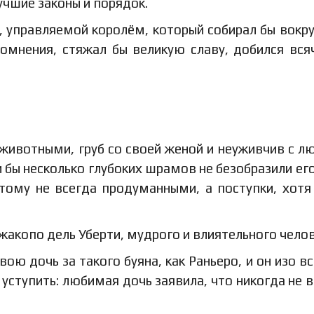
учшие законы и порядок.
е, управляемой королём, который собирал бы вокру
сомнения, стяжал бы великую славу, добился вся
с животными, груб со своей женой и неуживчив с л
 бы несколько глубоких шрамов не безобразили его
тому не всегда продуманными, а поступки, хотя
жакопо дель Уберти, мудрого и влиятельного челов
ою дочь за такого буяна, как Раньеро, и он изо вс
 уступить: любимая дочь заявила, что никогда не 