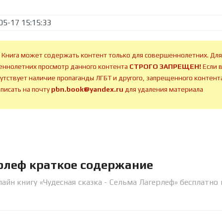
05-17 15:15:33
 Книга может содержать контент только для совершеннолетних. Для
ннолетних просмотр данного контента
СТРОГО ЗАПРЕЩЕН!
Если 
сутствует наличие пропаганды ЛГБТ и другого, запрещенного контента
аписать на почту
pbn.book@yandex.ru
для удаления материала
ерлеф краткое содержание
айн книгу «Чудесная сказка - Сельма Лагерлеф» бесплатно