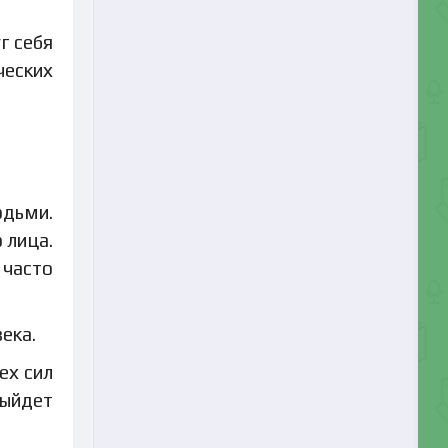
г себя
ческих
юдьми.
 лица.
 часто
ека.
ех сил
выйдет