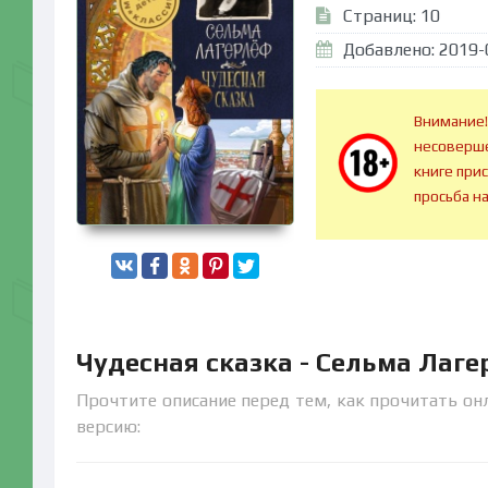
Страниц: 10
Добавлено: 2019-
Внимание!
несоверше
книге при
просьба н
Чудесная сказка - Сельма Лаг
Прочтите описание перед тем, как прочитать онл
версию: