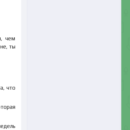
ы, чем
не, ты
а, что
оторая
недель