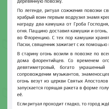
деревянную повозку.
По легенде, ритуал сожжения повозки с
храбрый воин первым водрузил знамя крес
награду два камушка от Гроба Господня,
огня. Паццино доставил камушки и огонь
во Флоренцию. С тех пор камушки хранят
Пасхи, священник зажигает с их помощью 
В старину огонь возили в повозке по все
дома флорентийцев. Со временем ог
девятиметровый, богато украшенный
сопровождении музыкантов, знаменосцев
огонь везут из церкви Святых Апостолов
запускается горящая ракета в форме голу
её.
Если ритуал проходит гладко, то город ждё