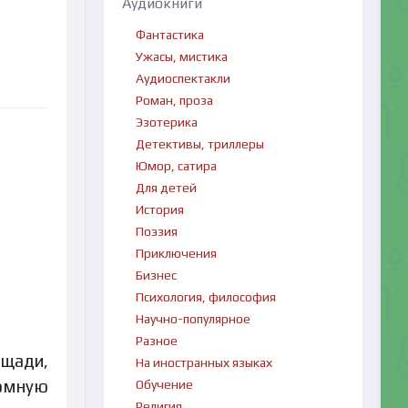
Аудиокниги
Фантастика
Ужасы, мистика
Аудиоспектакли
Роман, проза
Эзотерика
Детективы, триллеры
Юмор, сатира
Для детей
История
Поэзия
Приключения
Бизнес
Психология, философия
Научно-популярное
Разное
ощади,
На иностранных языках
ромную
Обучение
Религия