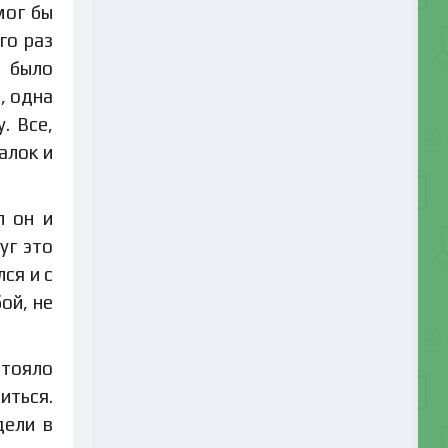
мог бы
го раз
о было
, одна
. Все,
алок и
л он и
уг это
ся и с
ой, не
стояло
иться.
дели в