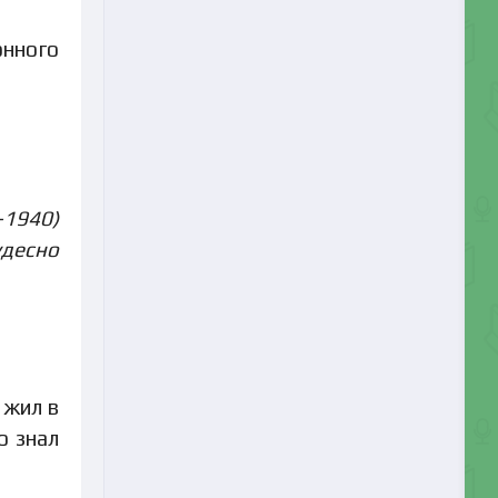
онного
–1940)
удесно
 жил в
о знал