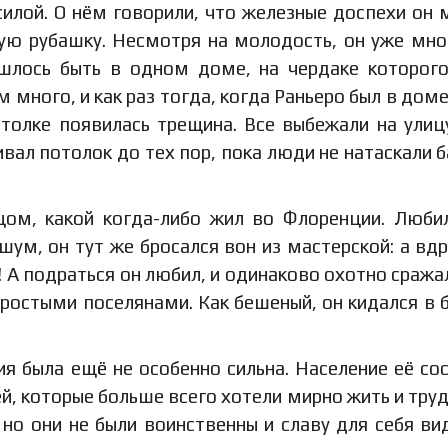
илой. О нём говорили, что железные доспехи он 
вую рубашку. Несмотря на молодость, он уже мно
шлось быть в одном доме, на чердаке которог
 много, и как раз тогда, когда Раньеро был в доме
толке появилась трещина. Все выбежали на улицу
вал потолок до тех пор, пока люди не натаскали б
цом, какой когда-либо жил во Флоренции. Люби
шум, он тут же бросался вон из мастерской: а вдр
! А подраться он любил, и одинаково охотно сражал
ростыми поселянами. Как бешеный, он кидался в б
я была ещё не особенно сильна. Население её со
й, которые больше всего хотели мирно жить и труд
но они не были воинственны и славу для себя ви