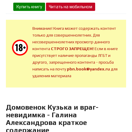
Купить книгу
Читать на мобильном
Внимание! Книга может содержать контент
только для совершеннолетних. Для
несовершеннолетних просмотр данного
контента
СТРОГО ЗАПРЕЩЕН!
Если в книге
присутствует наличие пропаганды ЛГБТ и
другого, запрещенного контента - просьба
написать на почту
pbn.book@yandex.ru
для
удаления материала
Домовенок Кузька и враг-
невидимка - Галина
Александрова краткое
содержание