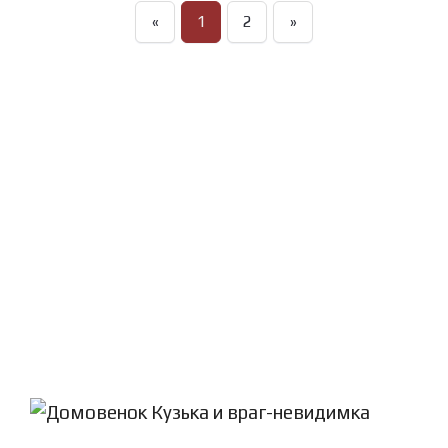
«
1
2
»