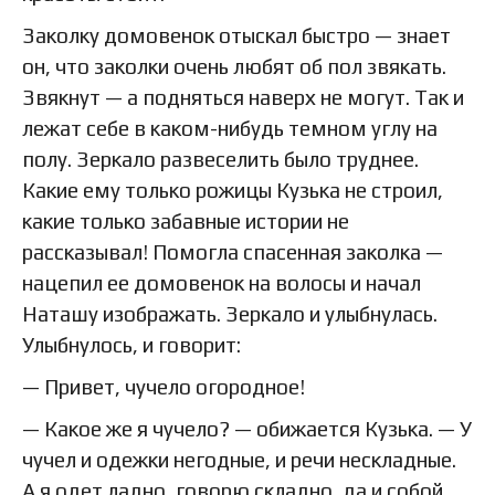
Заколку домовенок отыскал быстро — знает
он, что заколки очень любят об пол звякать.
Звякнут — а подняться наверх не могут. Так и
лежат себе в каком-нибудь темном углу на
полу. Зеркало развеселить было труднее.
Какие ему только рожицы Кузька не строил,
какие только забавные истории не
рассказывал! Помогла спасенная заколка —
нацепил ее домовенок на волосы и начал
Наташу изображать. Зеркало и улыбнулась.
Улыбнулось, и говорит:
— Привет, чучело огородное!
— Какое же я чучело? — обижается Кузька. — У
чучел и одежки негодные, и речи нескладные.
А я одет ладно, говорю складно, да и собой