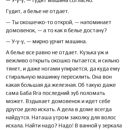
— У-у-у, — гудит машина согласно.
Гудит, а белье не отдает.
— Ты окошечко-то открой, — напоминает
домовенок, — а то как я белье достану?
— У-у-у, — мирно урчит машина.
А белье все равно не отдает. Кузька уж и
вежливо открыть окошко пытается, и сильно
тянет, и даже ногами упирается, да куда ему
стиральную машинку пересилить. Она вон
какая большая да железная. Об такую даже
сама Баба Яга последний зуб поломать
может. Вздыхает домовенок и идет себе
другое дело искать. А дела в доме всегда
найдутся. Наташа утром заколку для волос
искала. Найти надо? Надо! В ванной у зеркала