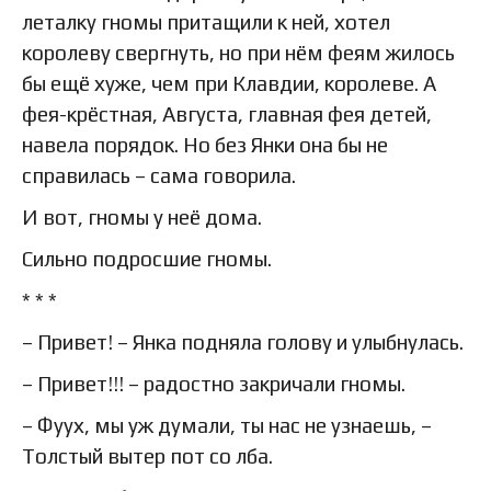
леталку гномы притащили к ней, хотел
королеву свергнуть, но при нём феям жилось
бы ещё хуже, чем при Клавдии, королеве. А
фея-крёстная, Августа, главная фея детей,
навела порядок. Но без Янки она бы не
справилась – сама говорила.
И вот, гномы у неё дома.
Сильно подросшие гномы.
* * *
– Привет! – Янка подняла голову и улыбнулась.
– Привет!!! – радостно закричали гномы.
– Фуух, мы уж думали, ты нас не узнаешь, –
Толстый вытер пот со лба.