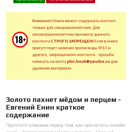
Внимание! Книга может содержать контент
только для совершеннолетних. Для
несовершеннолетних просмотр данного
контента
СТРОГО ЗАПРЕЩЕН!
Если в книге
присутствует наличие пропаганды ЛГБТ и
другого, запрещенного контента - просьба
написать на почту
pbn.book@yandex.ru
для
удаления материала
Золото пахнет мёдом и перцем -
Евгений Енин краткое
содержание
Прочтите описание перед тем, как прочитать онлайн