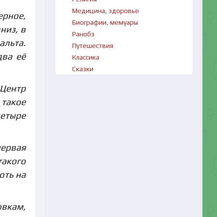
Медицина, здоровье
ерное,
Биографии, мемуары
низ, в
Ранобэ
альта.
Путешествия
два её
Классика
Сказки
 Центр
 такое
четыре
первая
такого
оть на
овкам,