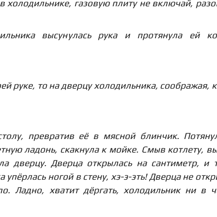
 в холодильнике, газовую плиту не включай, разо
ильника высунулась рука и протянула ей кот
оей руке, то на дверцу холодильника, соображая, к
толу, превратив её в мясной блинчик. Потяну
тную ладонь, скакнула к мойке. Смыв котлету, в
ла дверцу. Дверца открылась на сантиметр, и 
 упёрлась ногой в стену, хэ-э-эть! Дверца не откр
ло. Ладно, хватит дёргать, холодильник ни в 