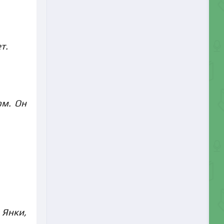
т.
ом. Он
 Янки,