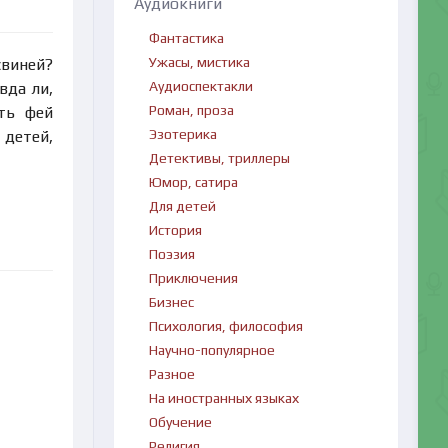
Аудиокниги
Фантастика
Ужасы, мистика
свиней?
Аудиоспектакли
вда ли,
Роман, проза
ть фей
Эзотерика
 детей,
Детективы, триллеры
Юмор, сатира
Для детей
История
Поэзия
Приключения
Бизнес
Психология, философия
Научно-популярное
Разное
На иностранных языках
Обучение
Религия