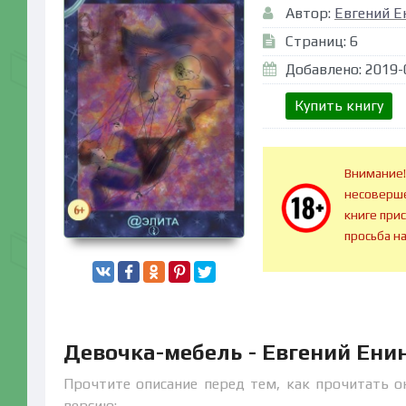
Автор:
Евгений Е
Страниц: 6
Добавлено: 2019-
Купить книгу
Внимание!
несоверше
книге при
просьба н
Девочка-мебель - Евгений Ени
Прочтите описание перед тем, как прочитать о
версию: