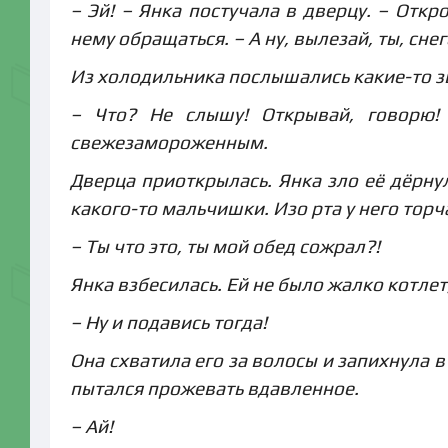
– Эй! – Янка постучала в дверцу. – Откр
нему обращаться. – А ну, вылезай, ты, сн
Из холодильника послышались какие-то з
– Что? Не слышу! Открывай, говорю!
свежезамороженным.
Дверца приоткрылась. Янка зло её дёрну
какого-то мальчишки. Изо рта у него торч
– Ты что это, ты мой обед сожрал?!
Янка взбесилась. Ей не было жалко котлет
– Ну и подавись тогда!
Она схватила его за волосы и запихнула 
пытался прожевать вдавленное.
– Ай!