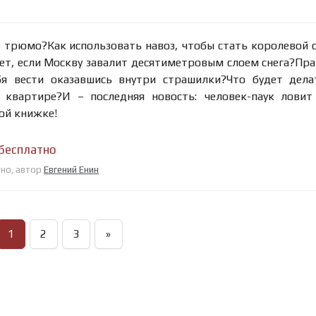
в трюмо?Как использовать навоз, чтобы стать королевой 
ет, если Москву завалит десятиметровым слоем снега?Пра
бя вести оказавшись внутри страшилки?Что будет дела
квартире?И – последняя новость: человек-паук ловит
ной книжке!
 бесплатно
тно, автор
Евгений Енин
1
2
3
»