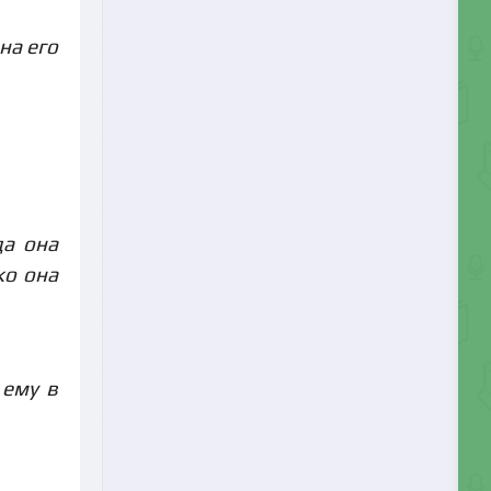
на его
да она
ко она
 ему в