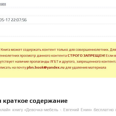
нин
05-17 22:07:56
 Книга может содержать контент только для совершеннолетних. Для
ннолетних просмотр данного контента
СТРОГО ЗАПРЕЩЕН!
Если 
сутствует наличие пропаганды ЛГБТ и другого, запрещенного контента
аписать на почту
pbn.book@yandex.ru
для удаления материала
н краткое содержание
нлайн книгу «Девочка-мебель - Евгений Енин» бесплатно