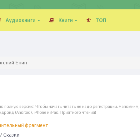
Аудиокниги
Книги
ТОП
вгений Енин
но полную версию! Чтобы начать читать не надо регистрации. Напомним,
дроид (Android), iPhone и iPad. Приятного чтения!
мительный фрагмент
/
Сказки