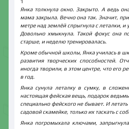
1
Янка толкнула окно. Закрыто. А ведь он
мама закрыла. Вечно она так. Значит, пр
метре над землёй спрыгнула с леталки, и 
Довольно хмыкнула. Такой фокус она по
старше, и неделю тренировалась.
Кроме обычной школы, Янка училась в шк
развития творческих способностей. От
иногда творили, в этом центре, что его 
в год.
Янка сунула леталку в сумку, в сложе
настоящая фейская вещь, подарок ведьмы 
специально фейского не бывает. И летать 
садовой скамейке, только их таскать с со
Янка погромыхала ключами, запрыгнула 