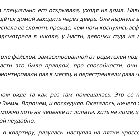
а специально его открывала, уходя из дома. Нав
идётся домой заходить через дверь. Она нырнула в
успела её сложить прежде, чем ноги коснулись асф
дсмотрела в школе, у Насти, девочки года на 
оле фейской, замаскированной от родителей под
части это было правдой, про способности, они
ремонтировали раз в месяц, и перестраивали раза 
нном виде та как раз там помещалась. Это её 
Эммы. Впрочем, и последняя. Оказалось, ничего 
можно хоть на черенке от лопаты, хоть на ломе, х
бой неудобно.
в квартиру, разулась, наступая на пятки кросс