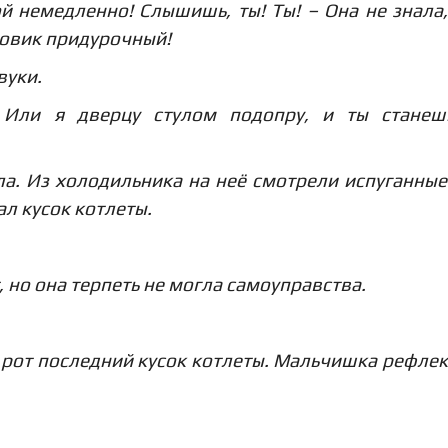
ой немедленно! Слышишь, ты! Ты! – Она не знала,
еговик придурочный!
вуки.
 Или я дверцу стулом подопру, и ты станеш
ла. Из холодильника на неё смотрели испуганные
ал кусок котлеты.
, но она терпеть не могла самоуправства.
в рот последний кусок котлеты. Мальчишка рефле