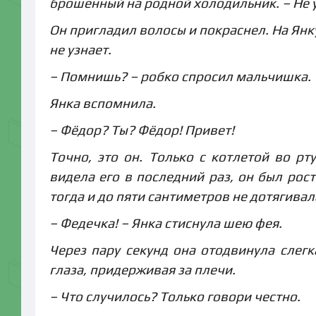
брошенный на родной холодильник. – Не 
Он пригладил волосы и покраснел. На Янку
не узнает.
– Помнишь? – робко спросил мальчишка.
Янка вспомнила.
– Фёдор? Ты? Фёдор! Привет!
Точно, это он. Только с котлетой во рт
видела его в последний раз, он был рост
тогда и до пяти сантиметров не дотягивал
– Федечка! – Янка стиснула шею фея.
Через пару секунд она отодвинула слег
глаза, придерживая за плечи.
– Что случилось? Только говори честно.