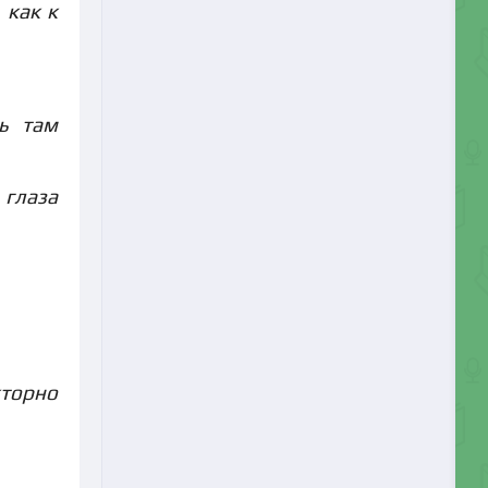
 как к
ь там
 глаза
кторно