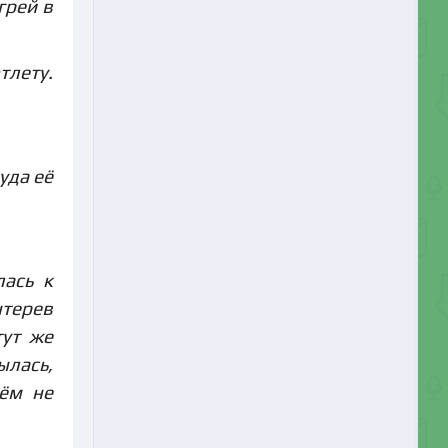
грей в
лету.
уда её
лась к
ытерев
тут же
ылась,
чём не