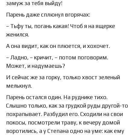
замуж за тебя выйду!
Парень даже сплюнул вгорячах:
– Тьфу ты, погань какая! Чтоб я на ящерке
женился.
А она видит, как он плюется, и хохочет.
– Ладно, – кричит, – потом поговорим.
Может, и надумаешь?
И сейчас же за горку, только хвост зеленый
мелькнул.
Парень остался один. На руднике тихо.
Слышно только, как за грудкой руды другой-то
похрапывает. Разбудил его. Сходили на свои
покосы, посмотрели траву, к вечеру домой
воротились, а у Степана одно на уме: как ему