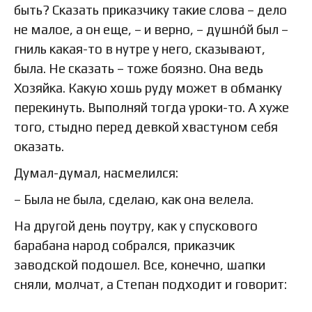
быть? Сказать приказчику такие слова – дело
не малое, а он еще, – и верно, – душно́й был –
гниль какая-то в нутре у него, сказывают,
была. Не сказать – тоже боязно. Она ведь
Хозяйка. Какую хошь руду может в обманку
перекинуть. Выполняй тогда уроки-то. А хуже
того, стыдно перед девкой хвастуном себя
оказать.
Думал-думал, насмелился:
– Была не была, сделаю, как она велела.
На другой день поутру, как у спускового
барабана народ собрался, приказчик
заводской подошел. Все, конечно, шапки
сняли, молчат, а Степан подходит и говорит: