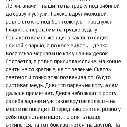
Легли, значит, наши-то на травку под рябиной
да сразу и уснули. Только вдруг молодой, –
ровно его кто под бок толкнул, – проснулся.
Глядит, а перед ним на грудке руды у
большого камня женщина какая-то сидит.
Спиной к парню, а по косе видать – девка.
Коса ссиза-черная и не как у наших девок
болтается, а ровно прилипла к спине. На конце
ленты не то красные, не то зеленые. Сквозь
светеют и тонко этак позванивают, будто
листовая медь. Дивится парень на косу, а сам
дальше примечает. Девка небольшого росту,
из себя ладная и уж такое крутое колесо – на
месте не посидит. Вперед наклонится, ровно у
себя под ногами ищет, то опять назад
откинется, на тот бок изогнется, на другой. На