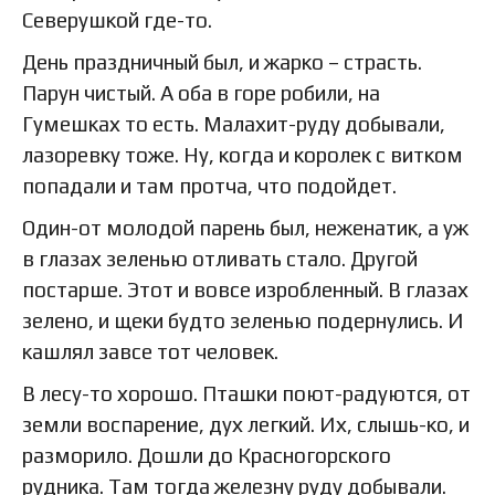
Северушкой где-то.
День праздничный был, и жарко – страсть.
Парун чистый. А оба в горе робили, на
Гумешках то есть. Малахит-руду добывали,
лазоревку тоже. Ну, когда и королек с витком
попадали и там протча, что подойдет.
Один-от молодой парень был, неженатик, а уж
в глазах зеленью отливать стало. Другой
постарше. Этот и вовсе изробленный. В глазах
зелено, и щеки будто зеленью подернулись. И
кашлял завсе тот человек.
В лесу-то хорошо. Пташки поют-радуются, от
земли воспарение, дух легкий. Их, слышь-ко, и
разморило. Дошли до Красногорского
рудника. Там тогда железну руду добывали.