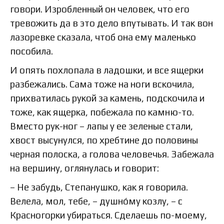
говори. Изробленный он человек, что его
тревожить да в это дело впутывать. И так вон
лазоревке сказала, чтоб она ему маленько
пособила.
И опять похлопала в ладошки, и все ящерки
разбежались. Сама тоже на ноги вскочила,
прихватилась рукой за камень, подскочила и
тоже, как ящерка, побежала по камню-то.
Вместо рук-ног – лапы у ее зеленые стали,
хвост высунулся, по хребтине до половины
черная полоска, а голова человечья. Забежала
на вершину, оглянулась и говорит:
– Не забудь, Степанушко, как я говорила.
Велела, мол, тебе, – душно́му козлу, – с
Красногорки убираться. Сделаешь по-моему,