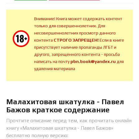
Внимание! Книга может содержать контент
только для совершеннолетних. Для
несовершеннолетних просмотр данного
контента
СТРОГО ЗАПРЕЩЕН!
Если в книге
присутствует наличие пропаганды ЛГБТ и
другого, запрещенного контента - просьба
написать на почту
pbn.book@yandex.ru
для
удаления материала
Малахитовая шкатулка - Павел
Бажов краткое содержание
Прочтите описание перед тем, как прочитать онлайн
книгу «Малахитовая шкатулка - Павел Бажов»
бесплатно полную версию: