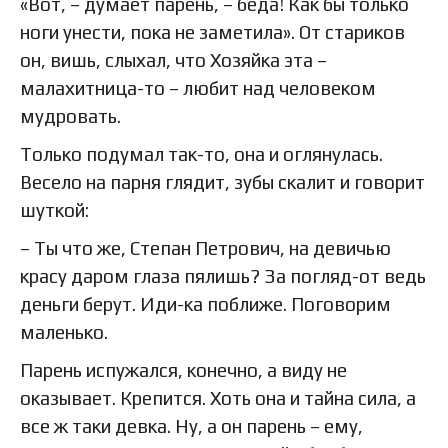
«Вот, – думает парень, – беда! Как бы только
ноги унести, пока не заметила». От стариков
он, вишь, слыхал, что Хозяйка эта –
малахитница-то – любит над человеком
мудровать.
Только подумал так-то, она и оглянулась.
Весело на парня глядит, зубы скалит и говорит
шуткой:
– Ты что же, Степан Петрович, на девичью
красу даром глаза пялишь? За погляд-от ведь
деньги берут. Иди-ка поближе. Поговорим
маленько.
Парень испужался, конечно, а виду не
оказывает. Крепится. Хоть она и тайна сила, а
все ж таки девка. Ну, а он парень – ему,