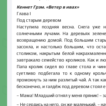
Кеннет Грэм. «Ветер в ивах»
Глава I
Под старым деревом
Наступила поздняя весна. Снега уже н
солнечными лучами. На деревьях зелене
возвращению домой. Под большим старым
засохла, и настолько большим, что ост
столиком, накрытым белой накрахмаленн
завтракало семейство кроликов. Как и л
Папа кролик сидел во главе стола и чи
суетливо подбегала то к одному кроль
промокнуть за ним разлитый чай. А так ка
бесконечно, и галдёж под деревом стоял е
– Мама! Младший отнял у меня пряник! – з
– Не сердись на него, он же маленький, – н