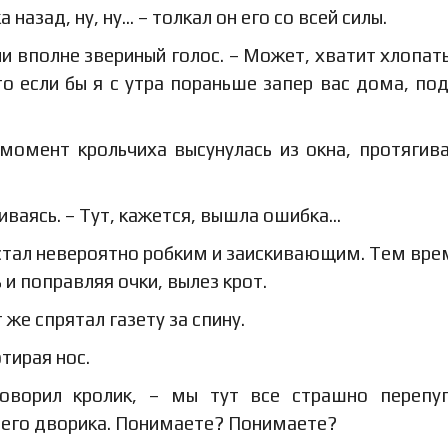
а назад, ну, ну… – толкал он его со всей силы.
ли вполне звериный голос. – Может, хватит хлопат
то если бы я с утра пораньше запер вас дома, по
 момент крольчиха высунулась из окна, протягив
чиваясь. – Тут, кажется, вышла ошибка…
 стал невероятно робким и заискивающим. Тем вр
и поправляя очки, вылез крот.
 же спрятал газету за спину.
тирая нос.
оворил кролик, – мы тут все страшно перепуг
его дворика. Понимаете? Понимаете?