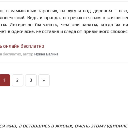
и, в камышовых зарослях, на лугу и под деревом – всю
ловеческий. Ведь и правда, встречаются нам в жизни с
ы. Интересно бы узнать, чем они заняты, когда их ни
хнет в одночасье, не оставив и следа от привычного спокой
ь онлайн бесплатно
йн бесплатно, автор
Ирина Балина
1
2
3
»
ся жив, а оставшись в живых, очень этому удивилс