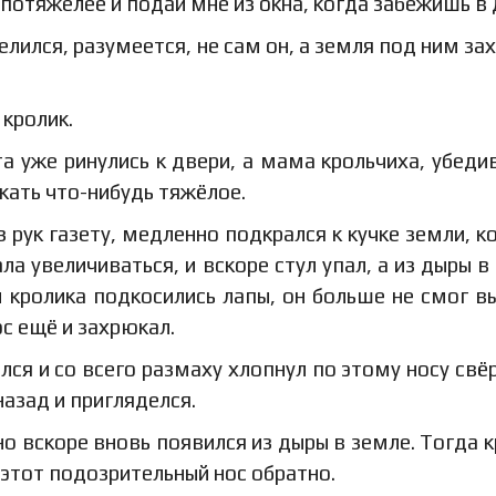
 потяжелее и подай мне из окна, когда забежишь в
елился, разумеется, не сам он, а земля под ним за
кролик.
а уже ринулись к двери, а мама крольчиха, убеди
скать что-нибудь тяжёлое.
з рук газету, медленно подкрался к кучке земли, к
а увеличиваться, и вскоре стул упал, а из дыры в
пы кролика подкосились лапы, он больше не смог в
ос ещё и захрюкал.
лся и со всего размаху хлопнул по этому носу свё
назад и пригляделся.
но вскоре вновь появился из дыры в земле. Тогда к
 этот подозрительный нос обратно.