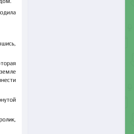
 дом.
ходила
вшись,
оторая
 земле
ынести
рнутой
ролик,