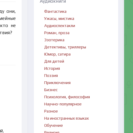
Аудиокниги
ду они,
Фантастика
емейные
Ужасы, мистика
кто не
Аудиоспектакли
ствия?
Роман, проза
Эзотерика
Детективы, триллеры
Юмор, сатира
Для детей
История
Поэзия
Приключения
Бизнес
Психология, философия
Научно-популярное
Разное
На иностранных языках
Обучение
я.
Религия