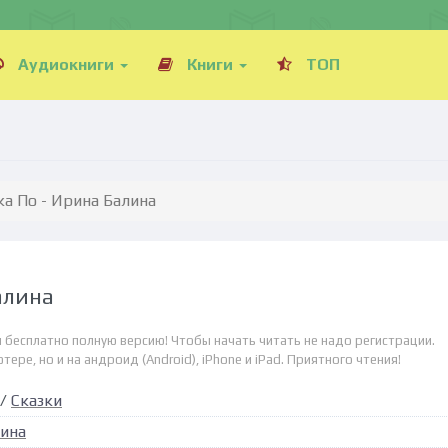
Аудиокниги
Книги
ТОП
а По - Ирина Балина
алина
 бесплатно полную версию! Чтобы начать читать не надо регистрации.
ре, но и на андроид (Android), iPhone и iPad. Приятного чтения!
/
Сказки
ина