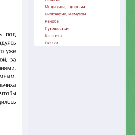
Медицина, здоровье
Биографии, мемуары
Ранобэ
Путешествия
сь под
Классика
адуясь
Сказки
го уже
ой, за
ниями,
умным.
льчиха
 чтобы
дилось