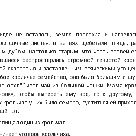
игде не осталось, земля просохла и нагрела
ли сочные листья, в ветвях щебетали птицы, р
 дубом, настолько старым, что часть ветвей е
авшиеся распростёрлись огромной тенистой крон
ой скатертью и заставленным всяческими угоще
юбое кроличье семейство, оно было большим и ш
нно отхлёбывал чай из большой чашки. Мама кро
чонку, чтобы вытереть ему нос, то к другому,
к крольчат у них было семеро, суетиться ей прихо
щё тот.
апищал один из крольчат.
ачинает уговоры крольчиха.