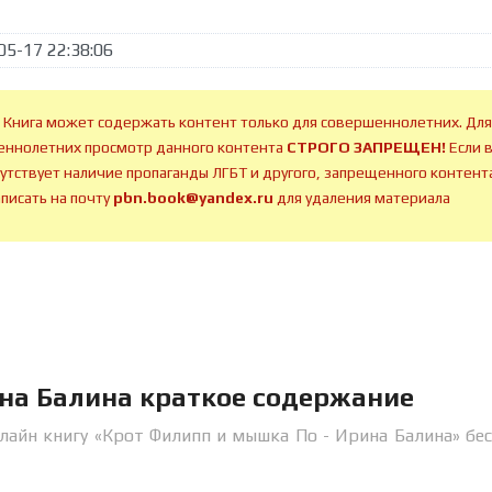
05-17 22:38:06
 Книга может содержать контент только для совершеннолетних. Для
ннолетних просмотр данного контента
СТРОГО ЗАПРЕЩЕН!
Если 
сутствует наличие пропаганды ЛГБТ и другого, запрещенного контента
аписать на почту
pbn.book@yandex.ru
для удаления материала
на Балина краткое содержание
лайн книгу «Крот Филипп и мышка По - Ирина Балина» бе