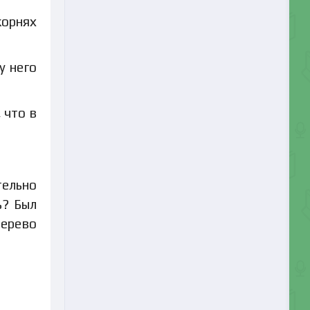
корнях
у него
 что в
тельно
ь? Был
дерево