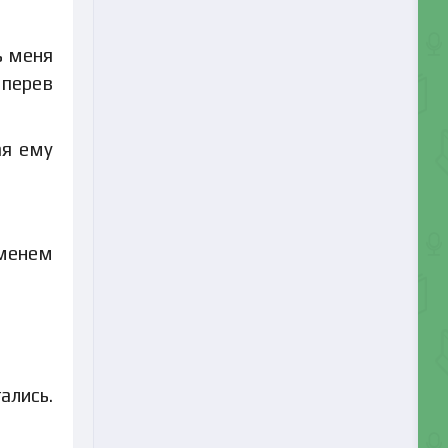
ь меня
дперев
ая ему
еменем
ались.