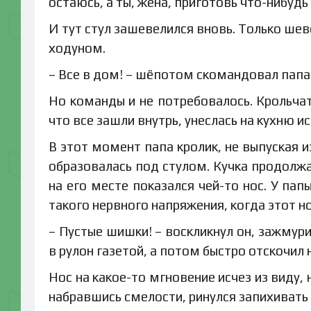
остаюсь, а ты, жена, приготовь что-нибудь
И тут стул зашевелился вновь. Только шев
ходуном.
– Все в дом! – шёпотом скомандовал папа 
Но команды и не потребовалось. Крольчат
что все зашли внутрь, унеслась на кухню и
В этот момент папа кролик, не выпуская и
образовалась под стулом. Кучка продолжал
на его месте показался чей-то нос. У па
такого нервного напряжения, когда этот н
– Пустые шишки! – воскликнул он, зажмури
в рулон газетой, а потом быстро отскочил 
Нос на какое-то мгновение исчез из виду, 
набравшись смелости, ринулся запихивать