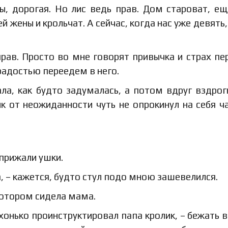
, дорогая. Но лис ведь прав. Дом староват, е
 жены и крольчат. А сейчас, когда нас уже девять,
прав. Просто во мне говорят привычка и страх пе
радостью переедем в него.
ала, как будто задумалась, а потом вдруг вздрог
лик от неожиданности чуть не опрокинул на себя ч
 прижали ушки.
, – кажется, будто стул подо мною зашевелился.
 котором сидела мама.
ихонько проинструктировал папа кролик, – бежать в