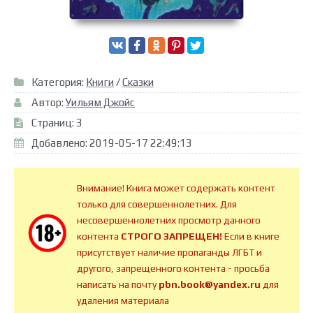
Категория:
Книги
/
Сказки
Автор:
Уильям Джойс
Страниц: 3
Добавлено: 2019-05-17 22:49:13
Внимание! Книга может содержать контент
только для совершеннолетних. Для
несовершеннолетних просмотр данного
контента
СТРОГО ЗАПРЕЩЕН!
Если в книге
присутствует наличие пропаганды ЛГБТ и
другого, запрещенного контента - просьба
написать на почту
pbn.book@yandex.ru
для
удаления материала