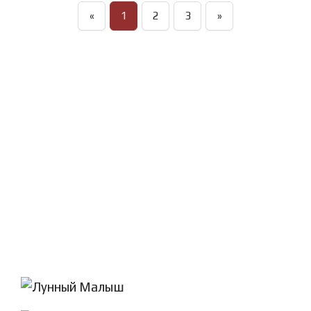
«
1
2
3
»