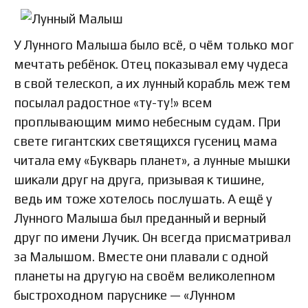
У Лунного Малыша было всё, о чём только мог
мечтать ребёнок. Отец показывал ему чудеса
в свой телескоп, а их лунный корабль меж тем
посылал радостное «ту-ту!» всем
проплывающим мимо небесным судам. При
свете гигантских светящихся гусениц мама
читала ему «Букварь планет», а лунные мышки
шикали друг на друга, призывая к тишине,
ведь им тоже хотелось послушать. А ещё у
Лунного Малыша был преданный и верный
друг по имени Лучик. Он всегда присматривал
за Малышом. Вместе они плавали с одной
планеты на другую на своём великолепном
быстроходном паруснике — «Лунном