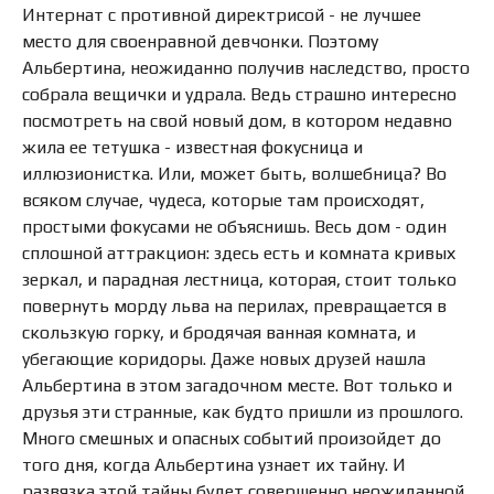
Интернат с противной директрисой - не лучшее
место для своенравной девчонки. Поэтому
Альбертина, неожиданно получив наследство, просто
собрала вещички и удрала. Ведь страшно интересно
посмотреть на свой новый дом, в котором недавно
жила ее тетушка - известная фокусница и
иллюзионистка. Или, может быть, волшебница? Во
всяком случае, чудеса, которые там происходят,
простыми фокусами не объяснишь. Весь дом - один
сплошной аттракцион: здесь есть и комната кривых
зеркал, и парадная лестница, которая, стоит только
повернуть морду льва на перилах, превращается в
скользкую горку, и бродячая ванная комната, и
убегающие коридоры. Даже новых друзей нашла
Альбертина в этом загадочном месте. Вот только и
друзья эти странные, как будто пришли из прошлого.
Много смешных и опасных событий произойдет до
того дня, когда Альбертина узнает их тайну. И
развязка этой тайны будет совершенно неожиданной.