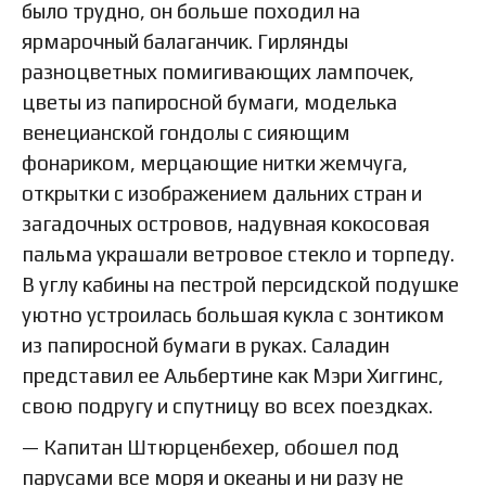
было трудно, он больше походил на
ярмарочный балаганчик. Гирлянды
разноцветных помигивающих лампочек,
цветы из папиросной бумаги, моделька
венецианской гондолы с сияющим
фонариком, мерцающие нитки жемчуга,
открытки с изображением дальних стран и
загадочных островов, надувная кокосовая
пальма украшали ветровое стекло и торпеду.
В углу кабины на пестрой персидской подушке
уютно устроилась большая кукла с зонтиком
из папиросной бумаги в руках. Саладин
представил ее Альбертине как Мэри Хиггинс,
свою подругу и спутницу во всех поездках.
— Капитан Штюрценбехер, обошел под
парусами все моря и океаны и ни разу не