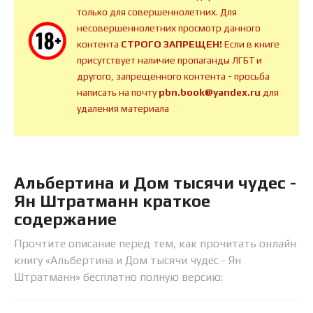
только для совершеннолетних. Для
несовершеннолетних просмотр данного
контента
СТРОГО ЗАПРЕЩЕН!
Если в книге
присутствует наличие пропаганды ЛГБТ и
другого, запрещенного контента - просьба
написать на почту
pbn.book@yandex.ru
для
удаления материала
Альбертина и Дом тысячи чудес -
Ян Штратманн краткое
содержание
Прочтите описание перед тем, как прочитать онлайн
книгу «Альбертина и Дом тысячи чудес - Ян
Штратманн» бесплатно полную версию: