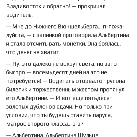
Владивосток и обратно! — прокричал
водитель.
— Мне до Нижнего Вюншельберга… п-пожа-
луйста, — с запинкой проговорила Альбертина
и стала отсчитывать монетки. Она боялась,
что денег не хватит.
— Ну, это далеко не вокруг света, но зато
быстро — восемьдесят дней на это не
потребуется! — Водитель оторвал от рулона
билетик и торжественным жестом протянул
его Альбертине. — И вот еще пятьдесят
золотых дублонов сдачи. Но только при
условии, что ты будешь ставить паруса,
матрос второго класса… э-э?
— Альбертина. Альбертина Шульце.