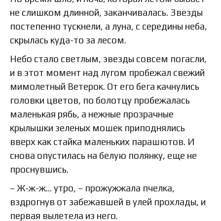
не слишком длинной, заканчивалась. Звезды
постепенно тускнели, а луна, с середины неба,
скрылась куда-то за лесом.
Небо стало светлым, звезды совсем погасли,
и в этот момент над лугом пробежал свежий
мимолетный Ветерок. От его бега качнулись
головки цветов, по болотцу пробежалась
маленькая рябь, а нежные прозрачные
крылышки зеленых мошек приподнялись
вверх как стайка маленьких парашютов. И
снова опустилась на белую полянку, еще не
проснувшись.
– Ж-ж-ж… утро, – прожужжала пчелка,
вздрогнув от забежавшей в улей прохлады, и
первая вылетела из него.