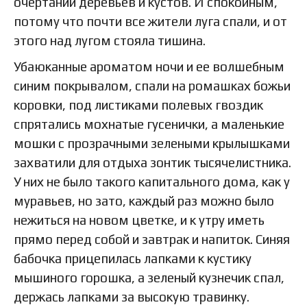
очертаний деревьев и кустов. И спокойным,
потому что почти все жители луга спали, и от
этого над лугом стояла тишина.
Убаюканные ароматом ночи и ее волшебным
синим покрывалом, спали на ромашках божьи
коровки, под листиками полевых гвоздик
спрятались мохнатые гусенички, а маленькие
мошки с прозрачными зелеными крылышками
захватили для отдыха зонтик тысячелистника.
У них не было такого капитального дома, как у
муравьев, но зато, каждый раз можно было
нежиться на новом цветке, и к утру иметь
прямо перед собой и завтрак и напиток. Синяя
бабочка прицепилась лапками к кустику
мышиного горошка, а зеленый кузнечик спал,
держась лапками за высокую травинку.