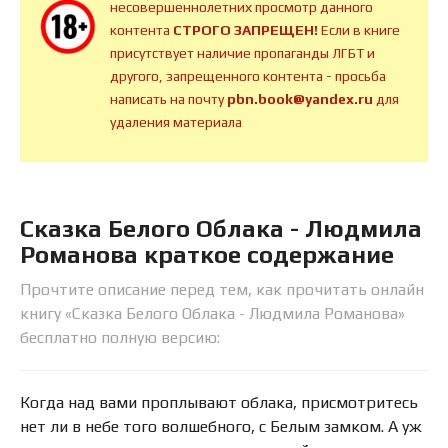
несовершеннолетних просмотр данного
контента
СТРОГО ЗАПРЕЩЕН!
Если в книге
присутствует наличие пропаганды ЛГБТ и
другого, запрещенного контента - просьба
написать на почту
pbn.book@yandex.ru
для
удаления материала
Сказка Белого Облака - Людмила
Романова краткое содержание
Прочтите описание перед тем, как прочитать онлайн
книгу «Сказка Белого Облака - Людмила Романова»
бесплатно полную версию:
Когда над вами проплывают облака, присмотритесь
нет ли в небе того волшебного, с Белым замком. А уж