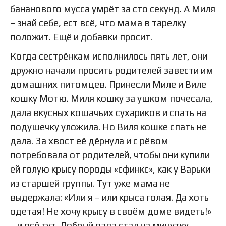
бананового мусса умрёт за сто секунд. А Миля
– знай себе, ест всё, что мама в тарелку
положит. Ещё и добавки просит.
Когда сестрёнкам исполнилось пять лет, они
дружно начали просить родителей завести им
домашних питомцев. Принесли Миле и Виле
кошку Мотю. Миля кошку за ушком почесала,
дала вкусных кошачьих сухариков и спать на
подушечку уложила. Но Виля кошке спать не
дала. За хвост её дёрнула и с рёвом
потребовала от родителей, чтобы они купили
ей голую крысу породы «сфинкс», как у Варьки
из старшей группы. Тут уже мама не
выдержала: «Или я – или крыса голая. Да хоть
одетая! Не хочу крысу в своём доме видеть!»
– и всё тут. Добрый папа стал на минутку