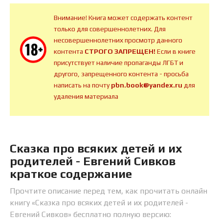
Внимание! Книга может содержать контент
только для совершеннолетних. Для
несовершеннолетних просмотр данного
контента
СТРОГО ЗАПРЕЩЕН!
Если в книге
присутствует наличие пропаганды ЛГБТ и
другого, запрещенного контента - просьба
написать на почту
pbn.book@yandex.ru
для
удаления материала
Сказка про всяких детей и их
родителей - Евгений Сивков
краткое содержание
Прочтите описание перед тем, как прочитать онлайн
книгу «Сказка про всяких детей и их родителей -
Евгений Сивков» бесплатно полную версию: