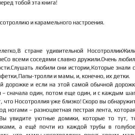
перед тобой эта книга!
сотроллию и карамельного настроения.
елегко,В стране удивительной НосотроллииЖил
лыеСо всеми соседями славно дружили.Очень любил
ости.Слушать любили они истории,Которые знали 
фетки,Папы-тролли и мамы, и, конечно, их детки.
ой дорожке и если на этой самой обычной дорож
 – сначала один, потом еще один, и с каждым ша
т, что Носотроллия уже близко! Скоро вы обнаружит
д ногами – разноцветная пестрая лента, которая
Вы увидите уютные домики, которые то тут, 
ками, а ещё почти из каждой трубы в голубо