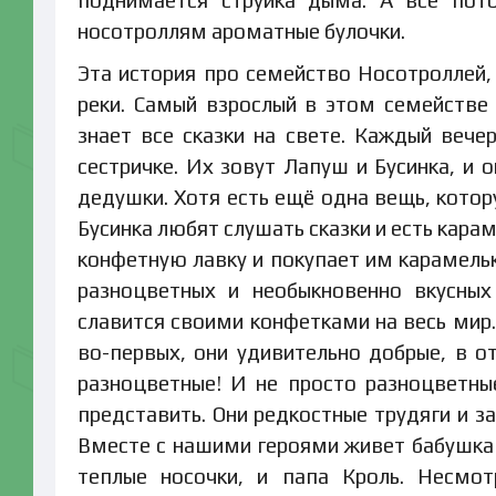
поднимается струйка дыма. А все пот
носотроллям ароматные булочки.
Эта история про семейство Носотроллей,
реки. Самый взрослый в этом семействе
знает все сказки на свете. Каждый вече
сестричке. Их зовут Лапуш и Бусинка, и 
дедушки. Хотя есть ещё одна вещь, котор
Бусинка любят слушать сказки и есть кара
конфетную лавку и покупает им карамельк
разноцветных и необыкновенно вкусных
славится своими конфетками на весь мир.
во-первых, они удивительно добрые, в от
разноцветные! И не просто разноцветны
представить. Они редкостные трудяги и 
Вместе с нашими героями живет бабушка 
теплые носочки, и папа Кроль. Несмот