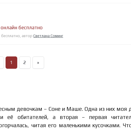
 онлайн бесплатно
н бесплатно, автор
Светлана Соминг
1
2
»
есным девочкам – Соне и Маше. Одна из них моя д
и её обитателей, а вторая – первая читател
огорчалась, читая его маленькими кусочками. Чт