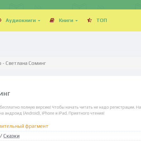
Аудиокниги
Книги
ТОП
 - Светлана Соминг
инг
 бесплатно полную версию! Чтобы начать читать не надо регистрации. Н
а андроид (Android), iPhone и iPad. Приятного чтения!
мительный фрагмент
/
Сказки