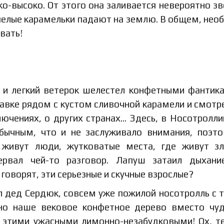
ко-высоко. От этого она заливается невероятно з
спелые карамельки падают на землю. В общем, нео
вать!
, и легкий ветерок шелестел конфетными фантик
авке рядом с кустом сливочной карамели и смотре
лючениях, о других странах… Здесь, в Носотролли
обычным, что и не заслуживало внимания, поэт
 живут люди, жутковатые места, где живут з
ервал чей-то разговор. Лапуш затаил дыхани
оворят, эти серьезные и скучные взрослые?
л дед Сердюк, совсем уже пожилой носотролль с 
но наше вековое конфетное дерево вместо чу
 этими ужасными лимонно-незабудковыми! Ох, т