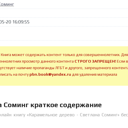
Соминг
05-20 16:09:55
 Книга может содержать контент только для совершеннолетних. Для
ннолетних просмотр данного контента
СТРОГО ЗАПРЕЩЕН!
Если 
сутствует наличие пропаганды ЛГБТ и другого, запрещенного контента
аписать на почту
pbn.book@yandex.ru
для удаления материала
а Соминг краткое содержание
нлайн книгу «Карамельное дерево - Светлана Соминг» бе