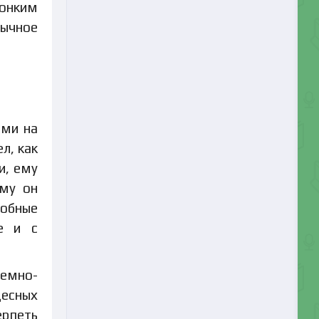
вонким
бычное
ами на
л, как
и, ему
ому он
лобные
е и с
темно-
десных
ерпеть