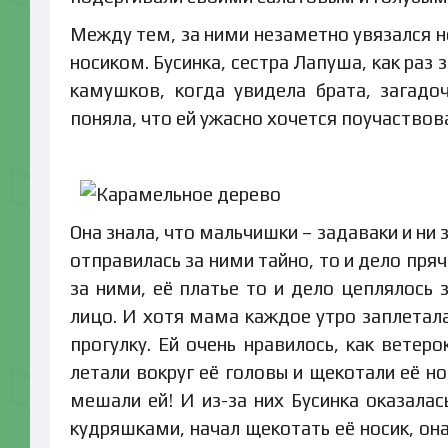
Между тем, за ними незаметно увязался н
носиком. Бусинка, сестра Лапуша, как ра
камушков, когда увидела брата, загад
поняла, что ей ужасно хочется поучаствов
Она знала, что мальчишки – задаваки и ни 
отправилась за ними тайно, то и дело пря
за ними, её платье то и дело цеплялось 
лицо. И хотя мама каждое утро заплетала 
прогулку. Ей очень нравилось, как ветер
летали вокруг её головы и щекотали её но
мешали ей! И из-за них Бусинка оказалас
кудряшками, начал щекотать её носик, он