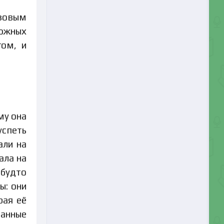
озовым
рожных
гом, и
му она
успеть
али на
ала на
 будто
ы: они
рая её
панные