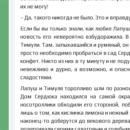
их не могу!
– Да, такого никогда не было. Это и вправ
Если бы вы только знали, как любил Лапу
новость его невероятно взбудоражила. В
Тимули. Там, запыхавшийся и румяный, он
просто необходимо пробраться в сад Сер
конфет. Никто из них в ту минуту и не по
невежливо и дурно, а возможно, и опас
сладостями.
Лапуш и Тимуля торопливо шли по разно
Дом Сердюка находился на самой окра
носотроллики обходили его стороной, по
лишь о том, как кислинка лимона и нежный
наконец-то доберутся до векового дерева
подергивали своими салатовым и голубым