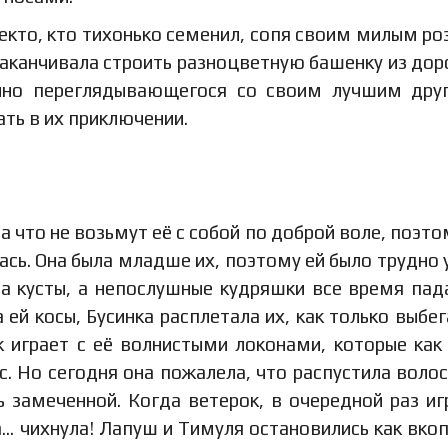
екто, кто тихонько семенил, сопя своим милым р
з заканчивала строить разноцветную башенку из до
очно переглядывающегося со своим лучшим дру
ать в их приключении.
за что не возьмут её с собой по доброй воле, поэто
чась. Она была младше их, поэтому ей было трудно 
за кусты, а непослушные кудряшки все время пад
ей косы, Бусинка расплетала их, как только выбег
ок играет с её волнистыми локонами, которые как
с. Но сегодня она пожалела, что распустила волос
ь замеченной. Когда ветерок, в очередной раз иг
а… чихнула! Лапуш и Тимуля остановились как вко