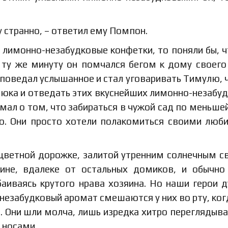
ду странно, – ответил ему Помпон.
ш лимонно-незабудковые конфетки, то поняли бы, ч
 ту же минуту он помчался бегом к дому своего
 поведал услышанное и стал уговаривать Тимулю, 
дюка и отведать этих вкуснейших лимонно-незабу
думал о том, что забираться в чужой сад по меньше
но. Они просто хотели полакомиться своими лю
цветной дорожке, залитой утренним солнечным с
ине, вдалеке от остальных домиков, и обычн
баиваясь крутого нрава хозяина. Но наши герои 
 незабудковый аромат смешаются у них во рту, ког
. Они шли молча, лишь изредка хитро переглядыва
 носами.