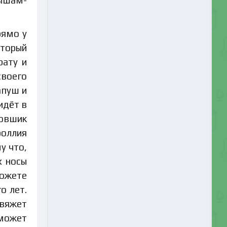
ышам-
рямо у
оторый
рату и
своего
апуш и
идёт в
ковшик
роллия
у что,
х носы
можете
о лет.
 вяжет
 может