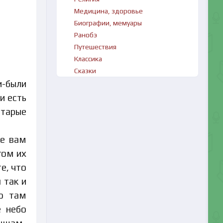
Медицина, здоровье
Биографии, мемуары
Ранобэ
Путешествия
Классика
Сказки
и-были
и есть
старые
ке вам
гом их
е, что
 так и
то там
е небо