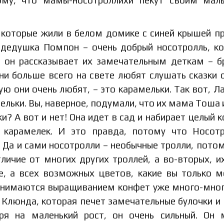
ому, что мамы-носотроллихи пекут своим мал
 которые жили в белом домике с синей крышей п
 дедушка Помпон – очень добрый носотролль, к
р он рассказывает их замечательным деткам – б
они больше всего на свете любят слушать сказки 
ую они очень любят, – это карамельки. Так вот, Л
мельки. Вы, наверное, подумали, что их мама Тоша 
и? А вот и нет! Она идет в сад и набирает целый 
 карамелек. И это правда, потому что Носот
 Да и сами носотролли – необычные тролли, потом
личие от многих других троллей, а во-вторых, и
е, а всех возможных цветов, какие вы только 
занимаются выращиванием конфет уже много-мног
Клюнда, которая печет замечательные булочки и
ря на маленький рост, он очень сильный. Он