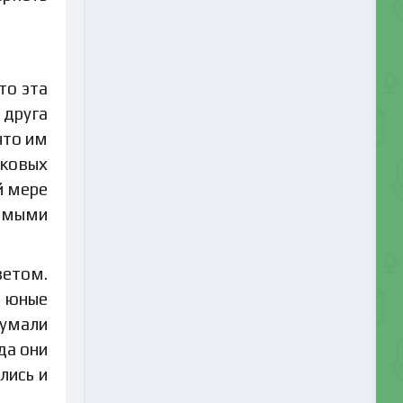
то эта
 друга
что им
дковых
й мере
бимыми
ветом.
о юные
думали
да они
лись и