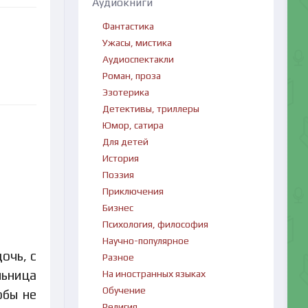
Аудиокниги
Фантастика
Ужасы, мистика
Аудиоспектакли
Роман, проза
Эзотерика
Детективы, триллеры
Юмор, сатира
Для детей
История
Поэзия
Приключения
Бизнес
Психология, философия
Научно-популярное
очь, с
Разное
ьница
На иностранных языках
Обучение
обы не
Религия