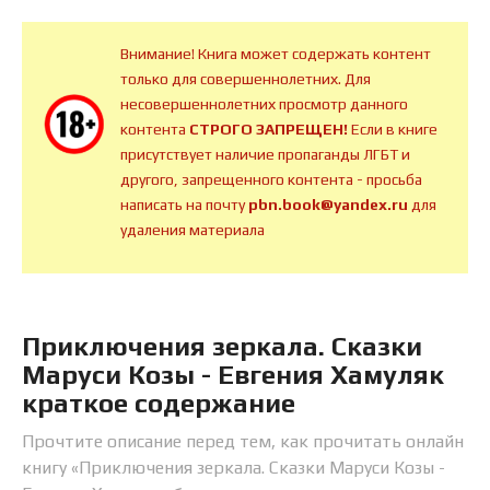
Внимание! Книга может содержать контент
только для совершеннолетних. Для
несовершеннолетних просмотр данного
контента
СТРОГО ЗАПРЕЩЕН!
Если в книге
присутствует наличие пропаганды ЛГБТ и
другого, запрещенного контента - просьба
написать на почту
pbn.book@yandex.ru
для
удаления материала
Приключения зеркала. Сказки
Маруси Козы - Евгения Хамуляк
краткое содержание
Прочтите описание перед тем, как прочитать онлайн
книгу «Приключения зеркала. Сказки Маруси Козы -