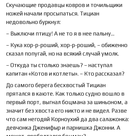
Скучающие продавцы ковров и точильщики
ножей начали просыпаться. Тициан
недовольно буркнул:
– Выключи птицу! А не то я в нее пальну…
– Кука хор-р-роший, хор-р-роший, – обиженно
сказал попугай, но на всякий случай умолк.
– Откуда ты столько знаешь? – наступал
капитан «Котов и котлеты». – Кто рассказал?
До самого берега бесхвостый Тициан
прятался в каюте. Как только судно вошло в
первый порт, выгнал боцмана за шиньоном, а
значит без хвоста его никто и не видел. Разве
что сам негодяй Корноухий да два салажонка:
девчонка Дженифыр и парнишка Джонни. А
может, проболтался боцман?