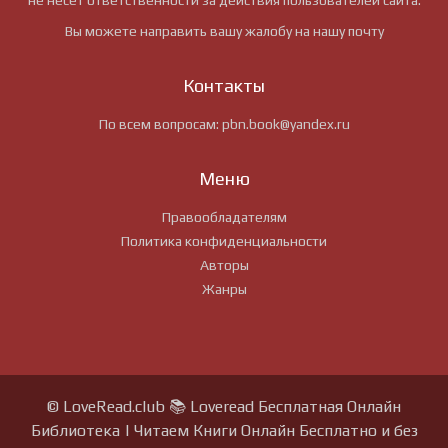
не несёт ответственности за действия пользователей сайта.
Вы можете направить вашу жалобу на нашу почту
Контакты
По всем вопросам:
pbn.book@yandex.ru
Меню
Правообладателям
Политика конфиденциальности
Авторы
Жанры
© LoveRead.club 📚 Loveread Бесплатная Онлайн
Библиотека | Читаем Книги Онлайн Бесплатно и без