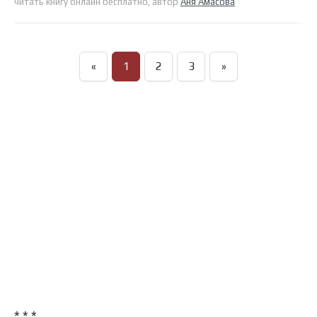
читать книгу онлайн бесплатно, автор
Аня Амасова
«
1
2
3
»
* * *