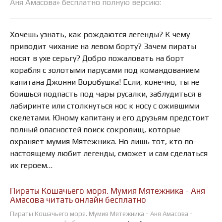
Аня Амасова» бесплатно полную версию:
Хочешь узнать, как рождаются легенды? К чему
приводит чихание на левом борту? Зачем пираты
носят в ухе серьгу? Добро пожаловать на борт
корабля с золотыми парусами под командованием
капитана Джонни Воробушка! Если, конечно, ты не
боишься подпасть под чары русалки, заблудиться в
лабиринте или столкнуться нос к носу с ожившими
скелетами. Юному капитану и его друзьям предстоит
полный опасностей поиск сокровищ, которые
охраняет мумия Мятежника. Но лишь тот, кто по-
настоящему любит легенды, сможет и сам сделаться
их героем…
Пираты Кошачьего моря. Мумия Мятежника - Аня
Амасова читать онлайн бесплатно
Пираты Кошачьего моря. Мумия Мятежника - Аня Амасова -