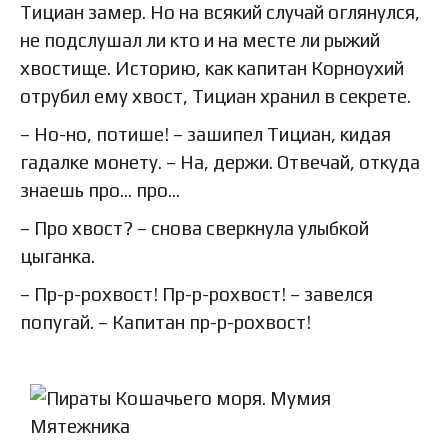
Тициан замер. Но на всякий случай оглянулся,
не подслушал ли кто и на месте ли рыжий
хвостище. Историю, как капитан Корноухий
отрубил ему хвост, Тициан хранил в секрете.
– Но-но, потише! – зашипел Тициан, кидая
гадалке монету. – На, держи. Отвечай, откуда
знаешь про… про…
– Про хвост? – снова сверкнула улыбкой
цыганка.
– Пр-р-рохвост! Пр-р-рохвост! – завелся
попугай. – Капитан пр-р-рохвост!