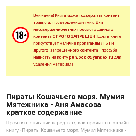
Внимание! Книга может содержать контент
только для совершеннолетних. Для
несовершеннолетних просмотр данного
контента
СТРОГО ЗАПРЕЩЕН!
Если в книге
присутствует наличие пропаганды ЛГБТ и
другого, запрещенного контента - просьба
написать на почту
pbn.book@yandex.ru
для
удаления материала
Пираты Кошачьего моря. Мумия
Мятежника - Аня Амасова
краткое содержание
Прочтите описание перед тем, как прочитать онлайн
книгу «Пираты Кошачьего моря. Мумия Мятежника -