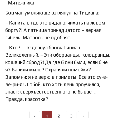
Боцман умоляюще взглянул на Тициана:
– Капитан, где это видано: чихать на левом
борту?! А пятница тринадцатого – верная
гибель! Матросы не одобрят…
– Кто?! – вздернул бровь Тициан
Великолепный. – Эти оборванцы, голодранцы,
кошачий сброд?! Да где б они были, если б не
я? Варили мыло? Охраняли помойки?
Запомни: я не верю в приметы! Все это су-е-
ве-ри-я! Любой, кто хоть день проучился,
знает: сверхъестественного не бывает…
Правда, красотка?
«
1
2
3
»