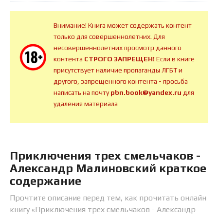
Внимание! Книга может содержать контент
только для совершеннолетних. Для
несовершеннолетних просмотр данного
контента
СТРОГО ЗАПРЕЩЕН!
Если в книге
присутствует наличие пропаганды ЛГБТ и
другого, запрещенного контента - просьба
написать на почту
pbn.book@yandex.ru
для
удаления материала
Приключения трех смельчаков -
Александр Малиновский краткое
содержание
Прочтите описание перед тем, как прочитать онлайн
книгу «Приключения трех смельчаков - Александр